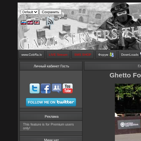
www.CobRa.lv
LIVE Stream
SMS SHOP
Форум
DownLoads
Личный кабинет Гость
Г
Ghetto Fo
Реклама
This feature is for Premium users
only!
Мини чат