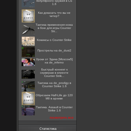
популярного оружия в CS
1.6
Как доказать что вы не
читер?
Тактика применения ножа
в бою для игры Counter
Str...
Комиксы о Counter Strike
Прострелы на de_dust2
Уроки от Эдика [Moscow5]
на de_inferno
Быстрый коннект к
серверам в клиенте
Counter Strik...
Тактика на de_prodigy в
Counter Strike 1.6
Обрезаем Half-Life до 120
Мб в архиве
Тактика. Assault в Counter
Strike 1.6
посмотреть все
Статистика