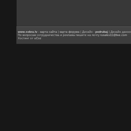
www.cobra.lv
-
карта сайта
|
карта форума
| Дизайн -
podrubaj
| Дизайн данно
По вопросам сотрудничества и рекламы пишите на почту
rusalex11@live.com
Хостинг от
uCoz