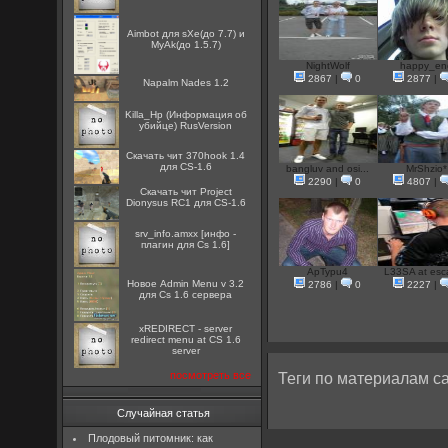
Aimbot для sXe(до 7.7) и
MyAk(до 1.5.7)
NightWolf
happy_en
2867
|
0
2877
|
Napalm Nades 1.2
Killa_Hp (Информация об
убийце) RusVersion
Скачать чит 370hook 1.4
для CS-1.6
bangluv and osi...
MrShzio*
2290
|
0
4807
|
Скачать чит Project
Dionysus RC1 для CS-1.6
srv_info.amxx [инфо -
плагин для Cs 1.6]
ApTypu4
L33SA at esca
Новое Admin Menu v 3.2
2786
|
0
2227
|
для Cs 1.6 сервера
xREDIRECT - server
redirect menu at CS 1.6
server
посмотреть все
Теги по материалам са
Случайная статья
Плодовый питомник: как