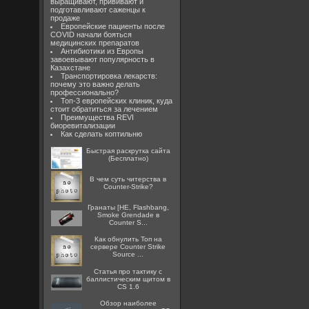
выращивают, прививают и
подготавливают саженцы к
продаже
Европейские пациенты после
COVID начали бояться
медицинских препаратов
Антибиотики из Европы
завоевывают популярность в
Казахстане
Транспортировка лекарств:
почему это важно делать
профессионально?
Топ-3 европейских клиник, куда
стоит обратиться за лечением
Преимущества REVI
биоревитализации
Как сделать коптильню
Быстрая раскрутка сайта
(Бесплатно)
В чем суть читерства в
Counter-Strike?
Гранаты [HE, Flashbang,
Smoke Grendade в
Counter S...
Как обнулить Топ на
сервере Counter Strike
Source ...
Статья про тактику с
баллистическим щитом в
CS 1.6
Обзор наиболее