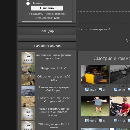
Незнаю
[
·
]
Результаты
Архив опросов
Всего ответов:
1258
Всего комментариев
:
0
Календарь
До
Разное из Файлов
unbanmenu.amxx [плагин
Смотрие и комме
для unban]
Biergarten Hook v1
Сборка читов для myAC
1.6.0
TAFA comment a...
CobRa
Новые мапы сервера
2577
|
0
3529
|
CobRa pub
Скачать чит Imp Cheat
v1.0 для cs-1.6
Новая версия Counter
Strike 1.6 48 protocol
[скача...
keremBe
deyf
2947
|
0
1564
|
281 Plugins для Cs 1.6
server