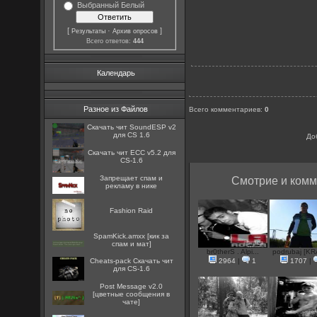
Выбранный Белый
[
·
]
Результаты
Архив опросов
Всего ответов:
444
Календарь
Разное из Файлов
Всего комментариев
:
0
Скачать чит SoundESP v2
для CS 1.6
До
Скачать чит ECC v5.2 для
CS-1.6
Запрещает спам и
Смотрие и комм
рекламу в нике
Fashion Raid
SpamKick.amxx [кик за
спам и мат]
br0therS . Alpi...
podrubaj [KR
Cheats-pack Скачать чит
2964
|
1
1707
|
для CS-1.6
Post Message v2.0
[цветные сообщения в
чате]