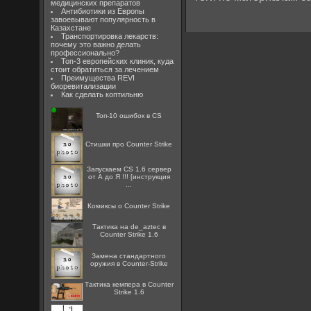
медицинских препаратов
Антибиотики из Европы
завоевывают популярность в
Казахстане
Транспортировка лекарств:
почему это важно делать
профессионально?
Топ-3 европейских клиник, куда
стоит обратиться за лечением
Преимущества REVI
биоревитализации
Как сделать коптильню
Топ-10 ошибок в CS
Стишки про Counter Strike
Запускаем CS 1.6 сервер
от А до Я !!! [инструкция
...
Комиксы о Counter Strike
Тактика на de_aztec в
Counter Strike 1.6
Замена стандартного
оружия в Counter-Strike
Тактика кемпера в Counter
Strike 1.6