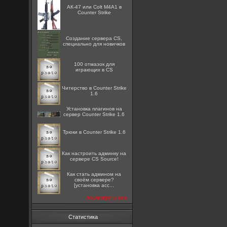
АК-47 или Colt M4A1 в
Counter Strike
Создание сервера CS,
специально для новичков
100 отмазок для
играющих в CS
Читерство в Counter Strike
1.6
Установка плагинов на
сервер Counter Strike 1.6
Трюки в Counter Strike 1.6
Как настроить админку на
сервере CS Source!
Как стать админом на
своём сервере?
[установка acc...
посмотреть все
Статистика