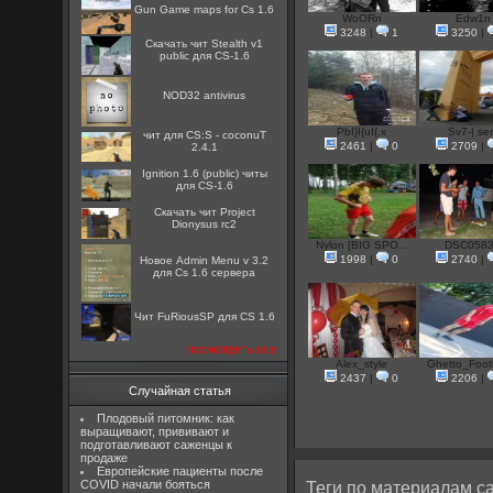
Gun Game maps for Cs 1.6
WoORn
Edw1n
3248
|
1
3250
|
Скачать чит Stealth v1
public для CS-1.6
NOD32 antivirus
PbI}I{uI{.x
Sv7-| se
чит для CS:S - coconuT
2461
|
0
2709
|
2.4.1
Ignition 1.6 (public) читы
для CS-1.6
Скачать чит Project
Dionysus rc2
Nylon [BIG SPO...
DSC058
1998
|
0
2740
|
Новое Admin Menu v 3.2
для Cs 1.6 сервера
Чит FuRiousSP для CS 1.6
посмотреть все
Alex_style
Ghetto_Footb
2437
|
0
2206
|
Случайная статья
Плодовый питомник: как
выращивают, прививают и
подготавливают саженцы к
продаже
Европейские пациенты после
COVID начали бояться
Теги по материалам са