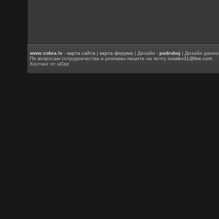
www.cobra.lv
-
карта сайта
|
карта форума
| Дизайн -
podrubaj
| Дизайн данно
По вопросам сотрудничества и рекламы пишите на почту
rusalex11@live.com
Хостинг от
uCoz