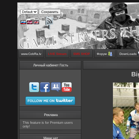
www.CobRa.lv
LIVE Stream
SMS SHOP
Форум
DownLoads
Личный кабинет Гость
Bi
Реклама
This feature is for Premium users
only!
Мини чат