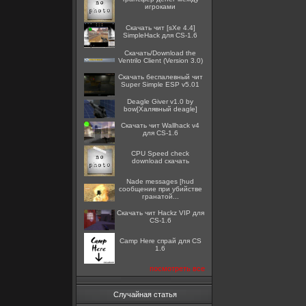
игроками
Скачать чит [sXe 4.4]
SimpleHack для CS-1.6
Скачать/Download the
Ventrilo Client (Version 3.0)
Скачать беспалевный чит
Super Simple ESP v5.01
Deagle Giver v1.0 by
bow[Халявный deagle]
Скачать чит Wallhack v4
для CS-1.6
CPU Speed check
download скачать
Nade messages [hud
сообщение при убийстве
гранатой...
Скачать чит Hackz VIP для
CS-1.6
Camp Here спрай для CS
1.6
посмотреть все
Случайная статья