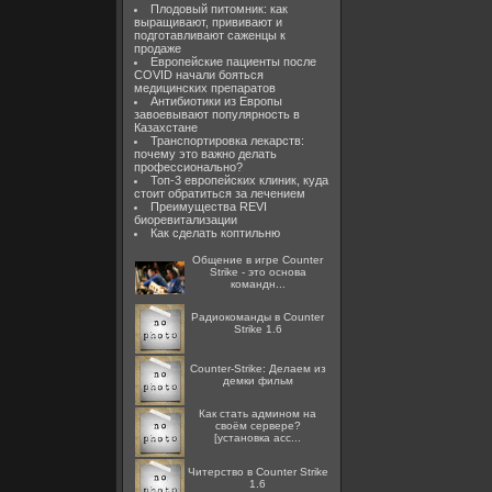
Плодовый питомник: как
выращивают, прививают и
подготавливают саженцы к
продаже
Европейские пациенты после
COVID начали бояться
медицинских препаратов
Антибиотики из Европы
завоевывают популярность в
Казахстане
Транспортировка лекарств:
почему это важно делать
профессионально?
Топ-3 европейских клиник, куда
стоит обратиться за лечением
Преимущества REVI
биоревитализации
Как сделать коптильню
Общение в игре Counter
Strike - это основа
командн...
Радиокоманды в Counter
Strike 1.6
Counter-Strike: Делаем из
демки фильм
Как стать админом на
своём сервере?
[установка acc...
Читерство в Counter Strike
1.6