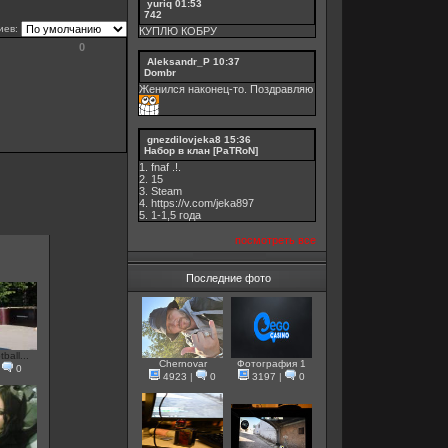
yuriq
01:53
742
иев:
КУПЛЮ КОБРУ
0
Aleksandr_P
10:37
Dombr
Женился наконец-то. Поздравляю
gnezdilovjeka8
15:36
Набор в клан [PaTRoN]
1. fnaf .!.
2. 15
3. Steam
4. https://v.com/jeka897
5. 1-1,5 годa
посмотреть все
Последние фото
ball...
Chernovar
Фотография 1
|
0
4923
|
0
3197
|
0