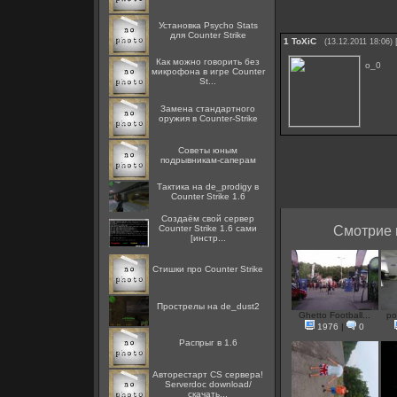
Установка Psycho Stats
для Counter Strike
1
ToXiC
(13.12.2011 18:06)
Как можно говорить без
o_0
микрофона в игре Counter
St...
Замена стандартного
оружия в Counter-Strike
Советы юным
подрывникам-саперам
Тактика на de_prodigy в
Counter Strike 1.6
Создаём свой сервер
Counter Strike 1.6 сами
Смотрие 
[инстр...
Стишки про Counter Strike
Прострелы на de_dust2
Ghetto Football...
po
1976
|
0
Распрыг в 1.6
Авторестарт CS сервера!
Serverdoc download/
скачать...