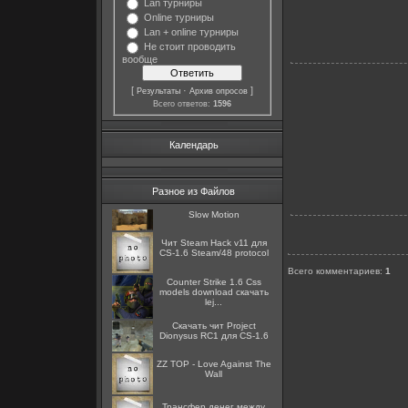
Lan турниры
Online турниры
Lan + online турниры
Не стоит проводить
вообще
[
·
]
Результаты
Архив опросов
Всего ответов:
1596
Календарь
Разное из Файлов
Slow Motion
Чит Steam Hack v11 для
CS-1.6 Steam/48 protocol
Всего комментариев
:
1
Counter Strike 1.6 Css
models download скачать
lej...
Скачать чит Project
Dionysus RC1 для CS-1.6
ZZ TOP - Love Against The
Wall
Трансфер денег между