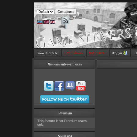
www.CobRa.lv
LIVE Stream
SMS SHOP
Форум
D
Личный кабинет Гость
Реклама
This feature is for Premium users
only!
Мини чат