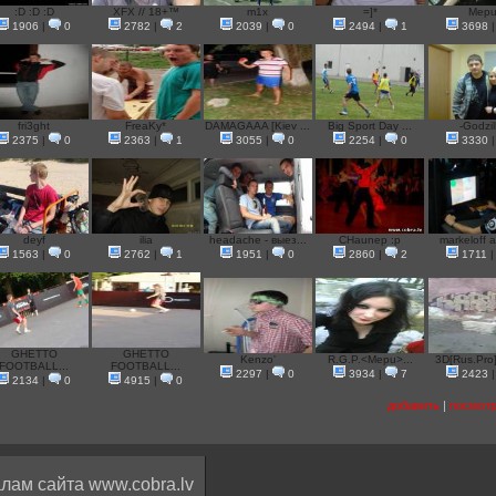
:D :D :D
XFX // 18+™
m1x
=]*
Mep
1906
|
0
2782
|
2
2039
|
0
2494
|
1
3698
fri3ght
FreaKy*
DAMAGAAA [Kiev ...
Big Sport Day ...
-Godzil
2375
|
0
2363
|
1
3055
|
0
2254
|
0
3330
deyf
ilia
headache - выез...
СНаunep :p
markeloff a
1563
|
0
2762
|
1
1951
|
0
2860
|
2
1711
GHETTO
GHETTO
Kenzo'
R.G.P.<Mepu>...
3D[Rus.Pro]
FOOTBALL...
FOOTBALL...
2297
|
0
3934
|
7
2423
2134
|
0
4915
|
0
добавить
|
посмотр
лам сайта www.cobra.lv