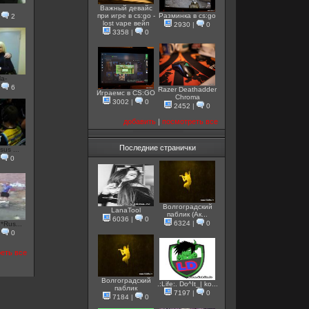
u
Важный девайс
при игре в cs:go -
Разминка в cs:go
|
2
lost vape вейп
2930
|
0
3358
|
0
la-
|
6
Razer Deathadder
Играемс в CS:GO
Chroma
3002
|
0
2452
|
0
добавить
|
посмотреть все
Последние странички
sus ...
|
0
Волгоградский
LanaTool
паблик (Ак...
6036
|
0
6324
|
0
*Rus...
|
0
еть все
Волгоградский
.:Life:. Do^It_| ko...
паблик
7197
|
0
7184
|
0