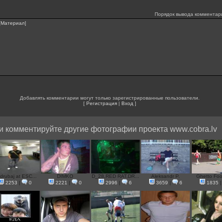
Порядок вывода комментар
[
Материал
]
Добавлять комментарии могут только зарегистрированные пользователи.
[
Регистрация
|
Вход
]
и комментируйте другие фотографии проекта www.cobra.lv
drubaj at ESC...
DIMKO
D_28,RED RAT,DR...
Aleksandr P.
Ghetto Foot
2253
|
0
2221
|
0
2996
|
6
3659
|
6
1835