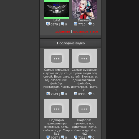
LAM
DeekeyS
6979
|
0
7715
|
0
добавить
|
посмотреть все
Последние видео
Самые смешные
Самые смешные
и тупые люди соц.
и тупые люди соц.
сетей. Вконтакте,
сетей. Вконтакте,
одноклассники,
одноклассники,
фейсбук,
фейсбук,
инстаграм. Часть
инстаграм. Часть
1.
2.
9243
|
0
8336
|
0
Подборка
Подборка
приколов про
приколов про
животных. Коты,
животных. Коты,
собаки и др. Угар
собаки и др. Угар
№1
№2
7097
|
0
7311
|
0