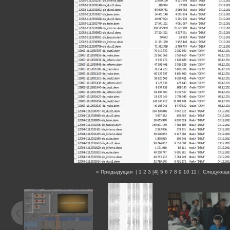
« Предыдущая
|
1
2
3
[
4
]
5
6
7
8
9
10
11
|
Следующа