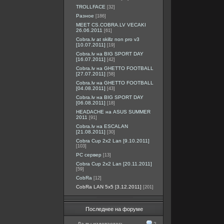
TROLLFACE
[32]
Разное
[186]
MEET CS.COBRA.LV VECAKI
26.06.2011
[61]
Cobra.lv at skillz non pro v3
[10.07.2011]
[19]
Cobra.lv на BIG SPORT DAY
[16.07.2011]
[42]
Cobra.lv на GHETTO FOOTBALL
[27.07.2011]
[58]
Cobra.lv на GHETTO FOOTBALL
[04.08.2011]
[43]
Cobra.lv на BIG SPORT DAY
[06.08.2011]
[18]
HEADACHE на ASUS SUMMER
2011
[91]
Cobra.lv на ESCALAN
[21.08.2011]
[30]
Cobra Cup 2x2 Lan [9.10.2011]
[103]
PC сервер
[13]
Cobra Cup 2x2 Lan [20.11.2011]
[59]
CobRa
[12]
CobRa LAN 5x5 [3.12.2011]
[201]
Последнее на форуме
Да вы издеваетесь...
2