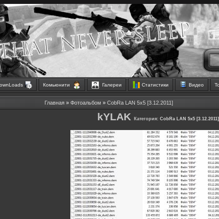
ownLoads
Комьюнити
Галереи
Статистики
Видео
Т
Главная
»
Фотоальбом
»
CobRa LAN 5x5 [3.12.2011]
kYLAK
Категория:
CobRa LAN 5x5 [3.12.2011]