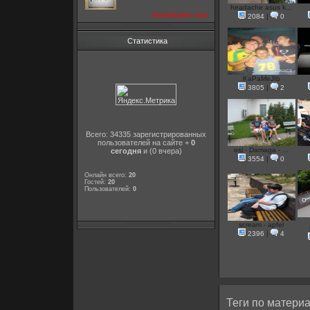
headache asus k...
посмотреть все
2084
|
0
Статистика
KaPaMeJIb
3805
|
2
Всего: 34335 зарегистрированных
пользователей на сайте +
0
osi - Damaga - ...
сегодня
и (0 вчера)
3554
|
0
Онлайн всего:
20
Гостей:
20
Пользователей:
0
scream - apfel
2396
|
4
Теги по материа