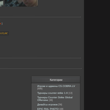
b
]
я
Категории
Игроки и админы CS.COBRA.LV
[696]
Турниры counter strike 1.6
[13]
Турниры Counter Strike Global
Offensive
[36]
Девайсы игроков
[56]
EPIC FAIL PHOTO
[49]