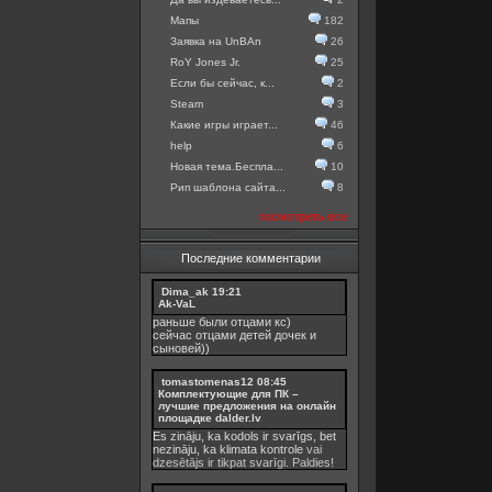
Мапы
182
Заявка на UnBAn
26
RoY Jones Jr.
25
Если бы сейчас, к...
2
Steam
3
Какие игры играет...
46
help
6
Новая тема.Беспла...
10
Рип шаблона сайта...
8
посмотреть все
Последние комментарии
Dima_ak
19:21
Ak-VaL
раньше были отцами кс)
сейчас отцами детей дочек и
сыновей))
tomastomenas12
08:45
Комплектующие для ПК –
лучшие предложения на онлайн
площадке dalder.lv
Es zināju, ka kodols ir svarīgs, bet
nezināju, ka
klimata kontrole
vai
dzesētājs ir tikpat svarīgi. Paldies!