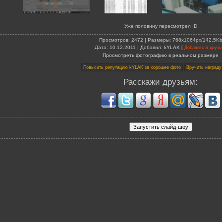
Уже половину пересмотрел :D
Просмотров
: 2472 |
Размеры
: 768x1064px/142.5K
Дата
: 10.12.2011 |
Добавил
:
kYLAK
[
Добавить в друзь
Просмотреть фотографию в реальном размере
Расскажи друзьям: