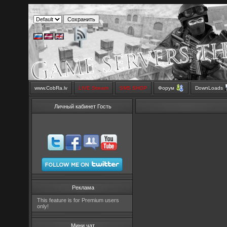
www.CobRa.lv
LIVE Stream
SMS SHOP
Форум
DownLoads
Личный кабинет Гость
Реклама
This feature is for Premium users
only!
Мини чат