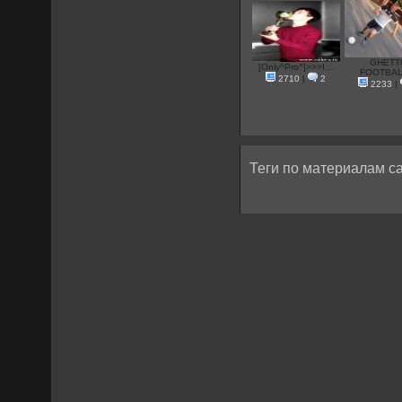
GHETT
[Only^Pro^]>>>I...
FOOTBALL
2710
|
2
2233
|
Теги по материалам са