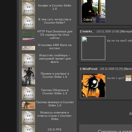
Конфиг в Counter Strike
1.6
В чем суть читерства в
Counter-Strike?
HTTP Fast Download для
2
Indefix_
[
Матери
(19.11.2009 13:09)
CS сервера На Ucoz
сайтах
da ne na war3 vid
Установка AMX Bans на
хостинг
Искусство снайпера –
свинцовый привет для
врага
1
MindFreak
[
Мате
(18.11.2009 15:25)
Прыжки и распрыг в
Counter Strike 1.6
ты не с цсс?
Тактика Обороны в
Counter Strike 1.6
Тактика кемпера в Counter
Strike 1.6
Вопросы новичков и
Д
ответы отцов о Counter-
Strike
CS:S FPS
Смотрие и комм