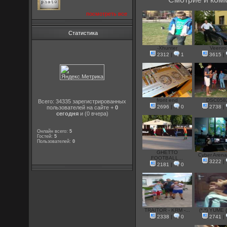
посмотреть все
Статистика
-Xhunter
Veenro
2312
|
1
3615
|
front end
DSC058
Всего: 34335 зарегистрированных
2696
|
0
2738
|
пользователей на сайте +
0
сегодня
и (0 вчера)
Онлайн всего:
5
Гостей:
5
Пользователей:
0
GHETTO
Cyber Arena 
FOOTBALL...
3222
|
2181
|
0
TRAITOR - KRM -...
(*.*) YUME (
2338
|
0
2741
|