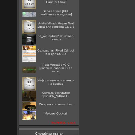
Counter Strike
Server admin [HUD
сообщение о админе]
Anti-Wallhack Helper Tool
Lucia для сервера CS 1.6
de_winterdust2 download/
скачать
Скачать чит Fixed Cdhack
5.0 для CS-1.6
Post Message v2.0
[цветные сообщения в
чате]
Информация при конекте
на сервер
Скачать бесплатно
fpsbr4!N_VdRoELF
Weapon and ammo box
Molotov Cocktail
посмотреть все
Случайная статья