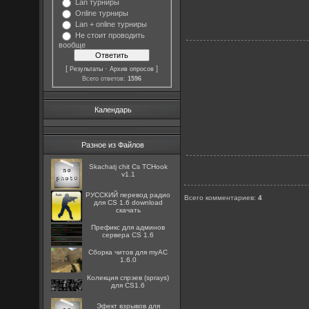
Lan турниры
Online турниры
Lan + online турниры
Не стоит проводить
вообще
[
·
]
Результаты
Архив опросов
Всего ответов:
1596
Календарь
Разное из Файлов
Skachatj chit Cs TCHook
v1.1
РУССКИЙ перевод радио
Всего комментариев
:
4
для CS 1.6 download
скачать
Префикс для админов
сервера CS 1.6
Сборка читов для myAC
1.6.0
Колекция спрэев (sprays)
для CS1.6
Эфект взрывов для