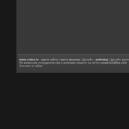
www.cobra.lv
-
карта сайта
|
карта форума
| Дизайн -
podrubaj
| Дизайн данн
По вопросам сотрудничества и рекламы пишите на почту
rusalex11@live.com
Хостинг от
uCoz