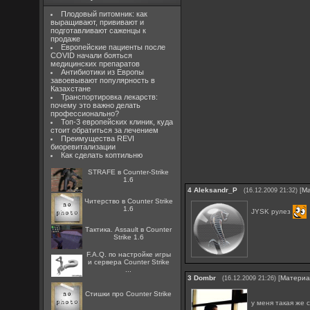
Плодовый питомник: как
выращивают, прививают и
подготавливают саженцы к
продаже
Европейские пациенты после
COVID начали бояться
медицинских препаратов
Антибиотики из Европы
завоевывают популярность в
Казахстане
Транспортировка лекарств:
почему это важно делать
профессионально?
Топ-3 европейских клиник, куда
стоит обратиться за лечением
Преимущества REVI
биоревитализации
Как сделать коптильню
STRAFE в Counter-Strike
1.6
4
Aleksandr_P
[
М
(16.12.2009 21:32)
Читерство в Counter Strike
1.6
JYSK рулез
Тактика. Assault в Counter
Strike 1.6
F.A.Q. по настройке игры
и сервера Counter Strike
...
3
Dombr
[
Матери
(16.12.2009 21:26)
Стишки про Counter Strike
у меня такая же 