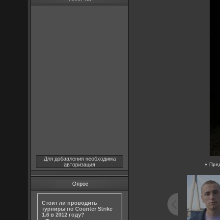
Для добавления необходима
авторизация
« Пре
Опрос
Стоит ли проводить
турниры по Counter Strike
1.6 в 2012 году?