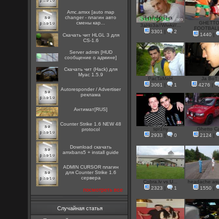
Amc.amxx [auto map
changer - плагин авто
смены кар...
GHETT
3aHo3a//Wiwki//...
FOOTBALL
3301
|
2
1440
|
Скачать чит HLGL 3 для
CS-1.6
Server admin [HUD
сообщение о админе]
Скачать чит (Hack) для
Myac 1.5.9
PacTaMaH
Ja BoT
3061
|
1
4276
|
Autoresponder / Advertiser
реклама
Антимат[RUS]
Counter Strike 1.6 NEW 48
spr1ny
Ghetto C
protocol
2933
|
0
2124
|
Download скачать
amxbans5 + install guide
ADMIN CURSOR плагин
для Counter Strike 1.6
сервера
Cobra.lv vs U...
headache asus
2323
|
1
1550
|
посмотреть все
Случайная статья