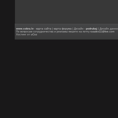
www.cobra.lv
-
карта сайта
|
карта форума
| Дизайн -
podrubaj
| Дизайн данно
По вопросам сотрудничества и рекламы пишите на почту
rusalex11@live.com
Хостинг от
uCoz