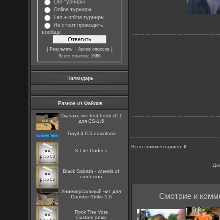
Lan турниры
Online турниры
Lan + online турниры
Не стоит проводить
вообще
[
·
]
Результаты
Архив опросов
Всего ответов:
1596
Календарь
Разное из Файлов
Скачать чит test hook v0.1
для CS-1.6
Trayit 4.6.5 download
Всего комментариев
:
0
K-Lite Codecs
До
Black Sabath - wheels of
confusion
Униеверсальный чит для
Смотрие и комме
Counter Strike 1.6
Rock The Vote
Custom.amxx