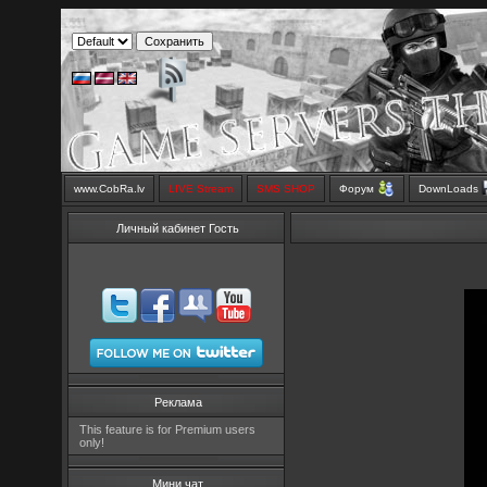
www.CobRa.lv
LIVE Stream
SMS SHOP
Форум
DownLoads
Личный кабинет Гость
Реклама
This feature is for Premium users
only!
Мини чат