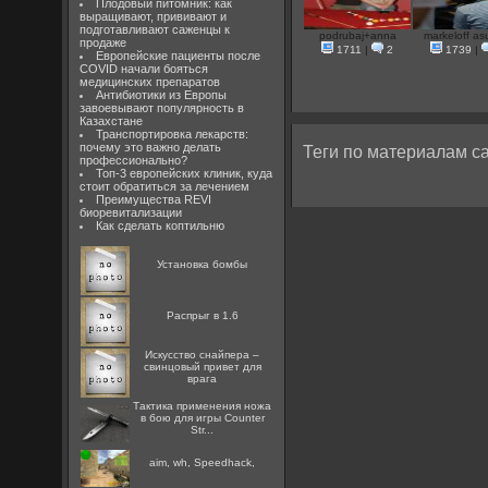
Плодовый питомник: как
выращивают, прививают и
подготавливают саженцы к
podrubaj+anna
markeloff asu
продаже
1711
|
2
1739
|
Европейские пациенты после
COVID начали бояться
медицинских препаратов
Антибиотики из Европы
завоевывают популярность в
Казахстане
Транспортировка лекарств:
почему это важно делать
Теги по материалам са
профессионально?
Топ-3 европейских клиник, куда
стоит обратиться за лечением
Преимущества REVI
биоревитализации
Как сделать коптильню
Установка бомбы
Распрыг в 1.6
Искусство снайпера –
свинцовый привет для
врага
Тактика применения ножа
в бою для игры Counter
Str...
aim, wh, Speedhack,