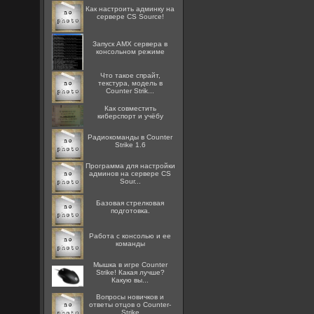
Как настроить админку на
сервере CS Source!
Запуск AMX сервера в
консольном режиме
Что такое спрайт,
текстура, модель в
Counter Strik...
Как совместить
киберспорт и учёбу
Радиокоманды в Counter
Strike 1.6
Программа для настройки
админов на сервере CS
Sour...
Базовая стрелковая
подготовка.
Работа с консолью и ее
команды
Мышка в игре Counter
Strike! Какая лучше?
Какую вы...
Вопросы новичков и
ответы отцов о Counter-
Strike