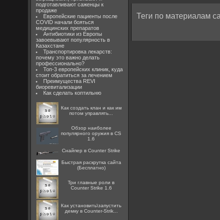
подготавливают саженцы к
продаже
Теги по материалам са
Европейские пациенты после
COVID начали бояться
медицинских препаратов
Антибиотики из Европы
завоевывают популярность в
Казахстане
Транспортировка лекарств:
почему это важно делать
профессионально?
Топ-3 европейских клиник, куда
стоит обратиться за лечением
Преимущества REVI
биоревитализации
Как сделать коптильню
Как создать клан и как им
потом управлять...
Обзор наиболее
популярного оружия в CS
1.6
Снайпер в Counter Strike
Быстрая раскрутка сайта
(Бесплатно)
Три главные роли в
Counter Strike 1.6
Как установить\запустить
демку в Counter-Strik...