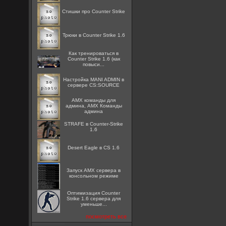
Стишки про Counter Strike
Трюки в Counter Strike 1.6
Как тренироваться в
Counter Strike 1.6 (как
повыси...
Настройка MANI ADMIN в
сервере CS:SOURCE
AMX команды для
админа, AMX Команды
админа
STRAFE в Counter-Strike
1.6
Desert Eagle в CS 1.6
Запуск AMX сервера в
консольном режиме
Оптимизация Counter
Strike 1.6 сервера для
уменьше...
посмотреть все