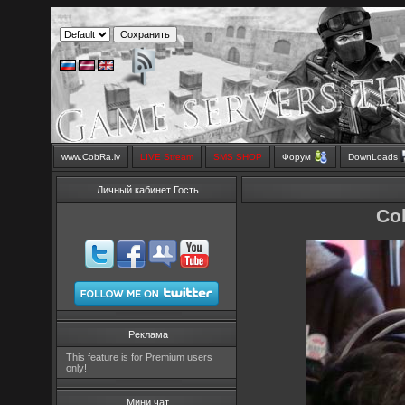
www.CobRa.lv
LIVE Stream
SMS SHOP
Форум
DownLoads
Личный кабинет Гость
Co
Реклама
This feature is for Premium users
only!
Мини чат