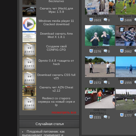
бесплатно
Скачать чит (Hack) для
Myac 1.5.9
traitor BAUSKA ...
Big Sport Day
2603
|
0
2466
|
Windows media player 11
Cracked download
Download скачать Amx
Mod X 1.8.1
Создаем свой
nIqU!t1N4eg
d0d1k
CONFIG.CFG
2276
|
0
2662
|
Dproto 0.4.8 +защита от
hack
Download скачать CSS full
v25
fright - style
podrubaj [foo
2372
|
1
1555
|
Скачать чит AZN Cheat
v2.12
Redirect со старого
сервера на новый серв и
Ip
GHETTO
m1x
посмотреть все
FOOTBALL...
1777
|
2221
|
0
Случайная статья
Плодовый питомник: как
выращивают, прививают и