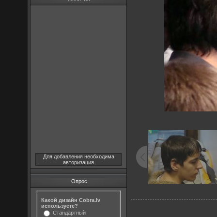
Для добавления необходима
авторизация
Опрос
Какой дизайн Cobra.lv
используете?
Стандартный