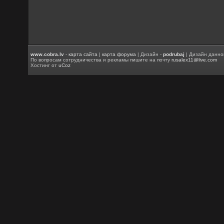
www.cobra.lv
-
карта сайта
|
карта форума
| Дизайн -
podrubaj
| Дизайн данно
По вопросам сотрудничества и рекламы пишите на почту
rusalex11@live.com
Хостинг от
uCoz