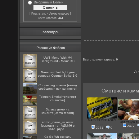
Выбранный Белый
[
·
]
Результаты
Архив опросов
Всего ответов:
444
Календарь
Разное из Файлов
UWS Menu With M4
Всего комментариев
:
0
Background - Меню КС
До
Фонарик Flashlight для
сервера Counter Strike 1.6
Connecting плагин [вывод
сообщения при коннекте]
Смотрие и комм
Teleport Smoke[телепорт
со smoke]
Запись демо на
клиенте[Demo record]
MARKELOFF ASUS
Вот такую ры
admin_name_ru.amxx
...
[выводит тег АДМИН в
2477
|
2271
|
0
чате, рядо...
Cs Go Wh скачать