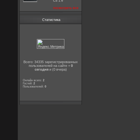
CS 1.6
посмотреть все
Статистика
Всего: 34335 зарегистрированных
пользователей на сайте +
0
сегодня
и (0 вчера)
Онлайн всего:
2
Гостей:
2
Пользователей:
0