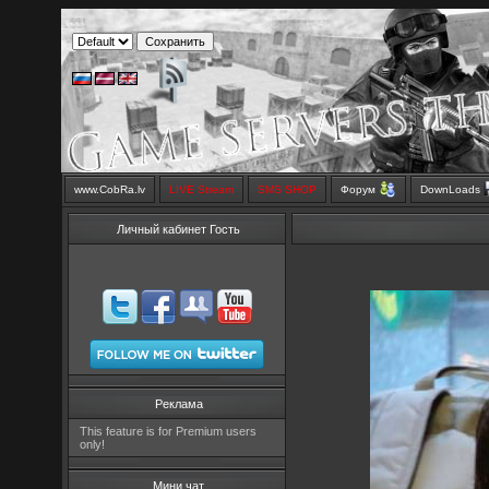
www.CobRa.lv
LIVE Stream
SMS SHOP
Форум
DownLoads
Личный кабинет Гость
Реклама
This feature is for Premium users
only!
Мини чат