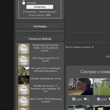
Незнаю
[
·
]
Результаты
Архив опросов
Всего ответов:
1258
Календарь
Разное из Файлов
Новая версия Counter
Всего комментариев
:
0
Strike 1.6 48 protocol
[скача...
До
281 Plugins для Cs 1.6
server
Чит для CS-1.6 morihaeq
reloaded бесплатно
Смотрие и комм
Сборка популярных читов
Reallite HLGuard 2.7
Aнтичит для сервера CS
1.6
-Xhunter
Cobra.lv vs U
Spec Switch RUS (Переход
2394
|
1
2160
|
в спект)