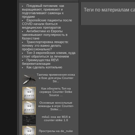
Плодовый питомник: как
Теги по материалам са
выращивают, прививают и
подготавливают саженцы к
продаже
Европейские пациенты после
COVID начали бояться
медицинских препаратов
Антибиотики из Европы
завоевывают популярность в
Казахстане
Транспортировка лекарств:
почему это важно делать
профессионально?
Топ-3 европейских клиник, куда
стоит обратиться за лечением
Преимущества REVI
биоревитализации
Как сделать коптильню
Тактика применения ножа
в бою для игры Counter
Str...
Как обнулить Топ на
сервере Counter Strike
Source ...
Основные консольные
команды в игре Counter-
Strike:...
m4a1 она же M16 в
counter strike 1.6
Прострелы на de_nuke