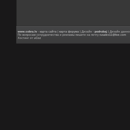
www.cobra.lv
-
карта сайта
|
карта форума
| Дизайн -
podrubaj
| Дизайн данно
По вопросам сотрудничества и рекламы пишите на почту
rusalex11@live.com
Хостинг от
uCoz