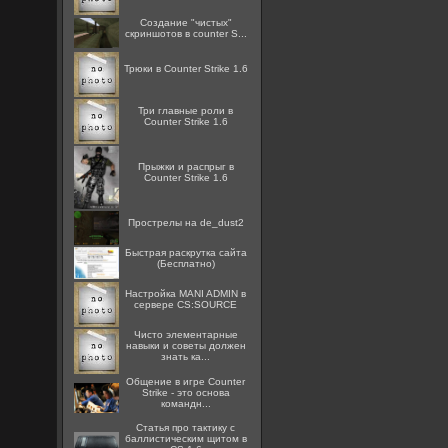
Создание "чистых"
скриншотов в counter S...
Трюки в Counter Strike 1.6
Три главные роли в
Counter Strike 1.6
Прыжки и распрыг в
Counter Strike 1.6
Прострелы на de_dust2
Быстрая раскрутка сайта
(Бесплатно)
Настройка MANI ADMIN в
сервере CS:SOURCE
Чисто элементарные
навыки и советы должен
знать ка...
Общение в игре Counter
Strike - это основа
командн...
Статья про тактику с
баллистическим щитом в