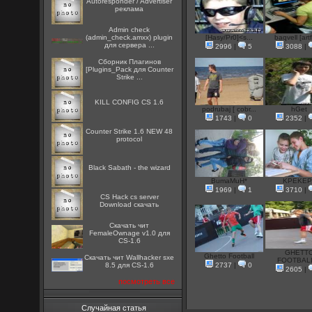
Autoresponder / Advertiser
реклама
Admin check
(admin_check.amxx) plugin
[Hasy/Pr0]<s...
baqvell [artf
для сервера ...
2996
|
5
3088
|
Сборник Плагинов
[Plugins_Pack для Counter
Strike ...
KILL CONFIG CS 1.6
podrubaj [ cobr...
hGet
1743
|
0
2352
|
Counter Strike 1.6 NEW 48
protocol
Black Sabath - the wizard
BumaMuH*
KPEKEP
1969
|
1
3710
|
CS Hack cs server
Download скачать
Скачать чит
FemaleOwnage v1.0 для
CS-1.6
GHETT
Ghetto Football
Скачать чит Wallhacker sxe
FOOTBALL
8.5 для CS-1.6
2737
|
0
2605
|
посмотреть все
Случайная статья