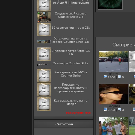
от А до Я !!! [инструкция
...
Создаем свой сервер
Counter Strike 1.6
36 советов при игре в CS:
Установка плагинов на
сервер Counter Strike 1.6
Смотрие и
Внутренне устройство CS
1.6
Снайпер в Counter Strike
Как стрелять из MP5 в
ghetto
Counter Strike
2300
|
0
Повышение
производительности и
прочие настройки
Как доказать что вы не
читер?
CTApbIU
3893
|
3
посмотреть все
Статистика