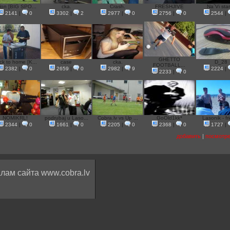
lon [BIG SPO...
сka.
Crash.
FRESHJIVE
Na`Vi stari
2141
|
0
3302
|
2
2977
|
0
2756
|
0
2544
|
GHETTO
ck to home [K...
case
cka.
D_28
FOOTBALL...
2382
|
0
2659
|
0
2982
|
9
2224
|
2233
|
0
NOMIKRL!
podrubaj u Laso...
Cobra.lv vs Up ...
GoOld1kk*
Lasonik - fri
2344
|
0
1661
|
0
2205
|
0
2368
|
0
1727
|
добавить
|
посмотре
лам сайта www.cobra.lv