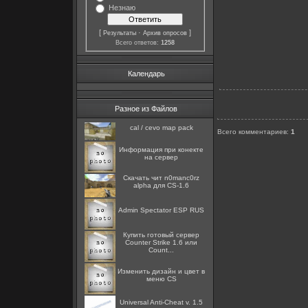
Незнаю
[
·
]
Результаты
Архив опросов
Всего ответов:
1258
Календарь
Разное из Файлов
cal / cevo map pack
Всего комментариев
:
1
Информация при конекте
на сервер
Скачать чит n0manc0rz
alpha для CS-1.6
Admin Spectator ESP RUS
Купить готовый сервер
Counter Strike 1.6 или
Count...
Изменить дизайн и цвет в
меню CS
Universal Anti-Cheat v. 1.5