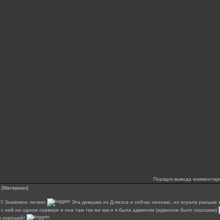
Порядок вывода комментар
[
Материал
]
!!! Знакомое личико
Эта девушка из Д-пилса и сейчас низнаю, но играла раньше в 
 с ней на одном сервере и она там так же как и я была админом (админом было хорошим)
к хороший!