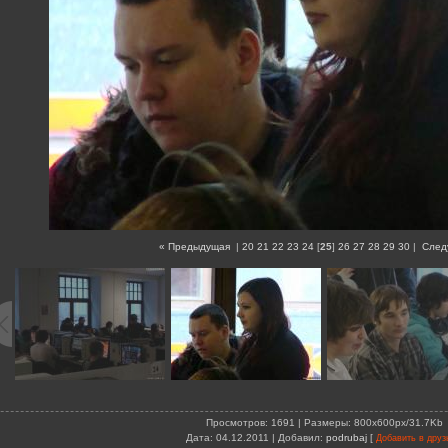
« Предыдущая
|
20
21
22
23
24
[
25
]
26
27
28
29
30
|
След
Просмотров
: 1691 |
Размеры
: 800x600px/31.7Kb
Дата
: 04.12.2011 |
Добавил
:
podrubaj
[
Добавить в друз