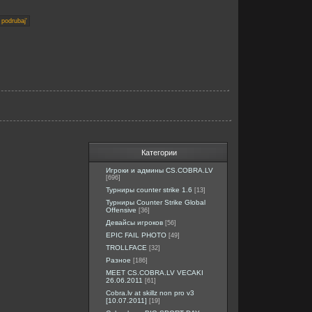
Категории
Игроки и админы CS.COBRA.LV
[696]
Турниры counter strike 1.6
[13]
Турниры Counter Strike Global
Offensive
[36]
Девайсы игроков
[56]
EPIC FAIL PHOTO
[49]
TROLLFACE
[32]
Разное
[186]
MEET CS.COBRA.LV VECAKI
26.06.2011
[61]
Cobra.lv at skillz non pro v3
[10.07.2011]
[19]