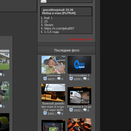
gnezdilovjeka8
15:36
Набор в клан [PaTRoN]
1. fnaf .!.
2. 15
3. Steam
4. https://v.com/jeka897
5. 1-1,5 годa
посмотреть все
Последние фото
Up ...
0
Chernovar
Фотография 1
4925
|
0
3200
|
0
l
Важный девайс
0
при игре в cs:go -
Разминка в cs:go
lost vape вейп
2932
|
0
3361
|
0