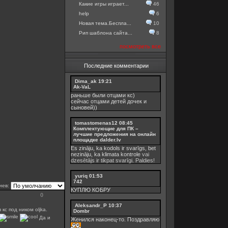
Какие игры играет...
46
help
6
Новая тема.Беспла...
10
Рип шаблона сайта...
8
посмотреть все
Последние комментарии
Dima_ak
19:21
Ak-VaL
раньше были отцами кс)
сейчас отцами детей дочек и
сыновей))
tomastomenas12
08:45
Комплектующие для ПК –
лучшие предложения на онлайн
площадке dalder.lv
Es zināju, ka kodols ir svarīgs, bet
nezināju, ka
klimata kontrole
vai
dzesētājs ir tikpat svarīgi. Paldies!
yuriq
01:53
742
иев:
КУПЛЮ КОБРУ
0
Aleksandr_P
10:37
кс под ником oljka.
Dombr
Да и
Женился наконец-то. Поздравляю