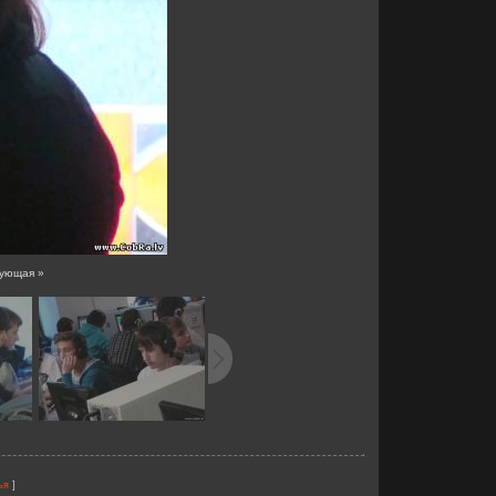
ующая »
]
ья