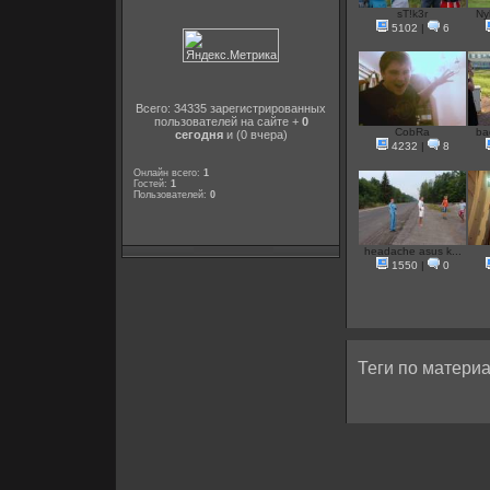
sT!k3r
Ny
5102
|
6
Всего: 34335 зарегистрированных
пользователей на сайте +
0
CobRa
ba
сегодня
и (0 вчера)
4232
|
8
Онлайн всего:
1
Гостей:
1
Пользователей:
0
headache asus k...
1550
|
0
Теги по материа