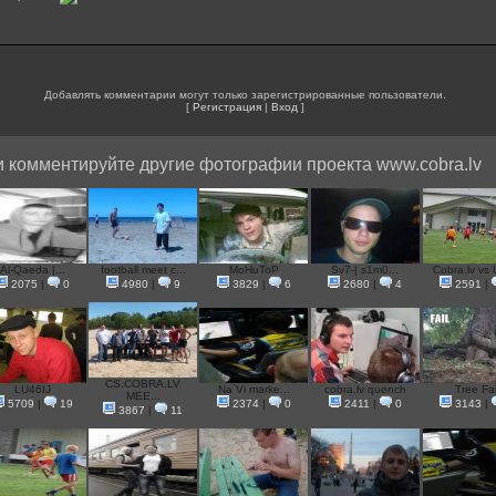
Добавлять комментарии могут только зарегистрированные пользователи.
[
Регистрация
|
Вход
]
 комментируйте другие фотографии проекта www.cobra.lv
Al-Qaeda |...
football meet c...
MoHuToP
Sv7-| s1m0...
Cobra.lv vs 
2075
|
0
4980
|
9
3829
|
6
2680
|
4
2591
|
CS.COBRA.LV
LU46IJ
Na`Vi marke...
cobra.lv quench
Tree Fai
MEE...
5709
|
19
2374
|
0
2411
|
0
3143
|
3867
|
11