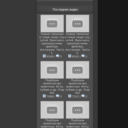
Последние видео
Самые смешные
Самые смешные
и тупые люди соц.
и тупые люди соц.
сетей. Вконтакте,
сетей. Вконтакте,
одноклассники,
одноклассники,
фейсбук,
фейсбук,
инстаграм. Часть
инстаграм. Часть
1.
2.
9248
|
0
8343
|
0
Подборка
Подборка
приколов про
приколов про
животных. Коты,
животных. Коты,
собаки и др. Угар
собаки и др. Угар
№1
№2
7099
|
0
7312
|
0
Подборка
Подборка
приколов про
приколов про
животных. Коты,
животных. Коты,