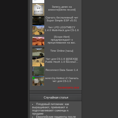
Запись демо на
клиенте[Demo record]
Скачать беспалевный чит
Super Simple ESP v5.01
Чит LPD LEGITMECY
1.4.0 Multi-Hack для CS-1.6
[Scope Alert]
предупреждает о
прицеливании на вас.
Time Online [часы]
Чит для CS-1.6 ][[[SEX]]][
Public HooK 1.0 бесплат...
Reconnect Data Saver 1.4
seren1ty Aimbot r2 Скачать
чит для CS-1.6
посмотреть все
Случайная статья
Плодовый питомник: как
выращивают, прививают и
подготавливают саженцы к
продаже
Европейские пациенты после