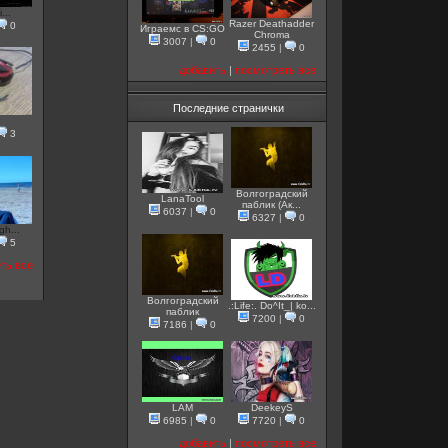
...
Razer Deathadder
0
Играемс в CS:GO
Chroma
3007
|
0
2455
|
0
добавить
|
посмотреть все
Последние странички
3
Волгоградский
LanaTool
паблик (Ак...
6037
|
0
6327
|
0
gh...
5
ть все
Волгоградский
.:Life:. Do^It_| ko...
паблик
7200
|
0
7186
|
0
LAM
DeekeyS
6985
|
0
7720
|
0
добавить
|
посмотреть все