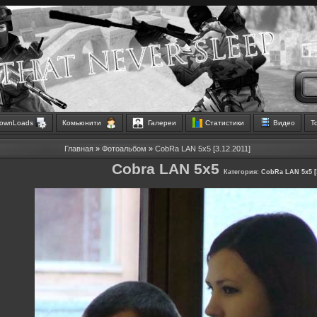
ownLoads
Комьюнити
Галереи
Статистики
Видео
Т
Главная
»
Фотоальбом
»
CobRa LAN 5x5 [3.12.2011]
Cobra LAN 5x5
Категория:
CobRa LAN 5x5 [3