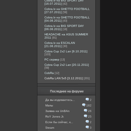
Cobra.lv на BIG SPORT DAY
[16.07.2011]
[42]
Cobra.lv на GHETTO FOOTBALL
[27.07.2011]
[58]
Cobra.lv на GHETTO FOOTBALL
[04.08.2011]
[43]
Cobra.lv на BIG SPORT DAY
[06.08.2011]
[18]
HEADACHE на ASUS SUMMER
2011
[91]
Cobra.lv на ESCALAN
[21.08.2011]
[30]
Cobra Cup 2x2 Lan [9.10.2011]
[103]
PC сервер
[13]
Cobra Cup 2x2 Lan [20.11.2011]
[59]
CobRa
[12]
CobRa LAN 5x5 [3.12.2011]
[201]
Последнее на форуме
Да вы издеваетесь...
2
Мапы
182
Заявка на UnBAn
26
RoY Jones Jr.
25
Если бы сейчас, к...
2
Steam
3