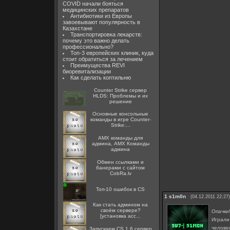
COVID начали бояться
медицинских препаратов
Антибиотики из Европы
завоевывают популярность в
Казахстане
Транспортировка лекарств:
почему это важно делать
профессионально?
Топ-3 европейских клиник, куда
стоит обратиться за лечением
Преимущества REVI
биоревитализации
Как сделать коптильню
Counter Strike сервер
HLDS: Проблемы и их
решение
Основные консольные
команды в игре Counter-
Strike:...
AMX команды для
админа, AMX Команды
админа
Oбмен ссылками и
банерами с сайтом
CobRa.lv
Топ-10 ошибок в CS
1
s1m0n
(04.12.2011 22:27)
Как стать админом на
своём сервере?
Опачки
[установка acc...
Играли
челове
Запускаем CS 1.6 сервер