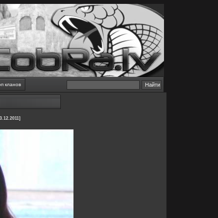
оп кланов
.12.2011]