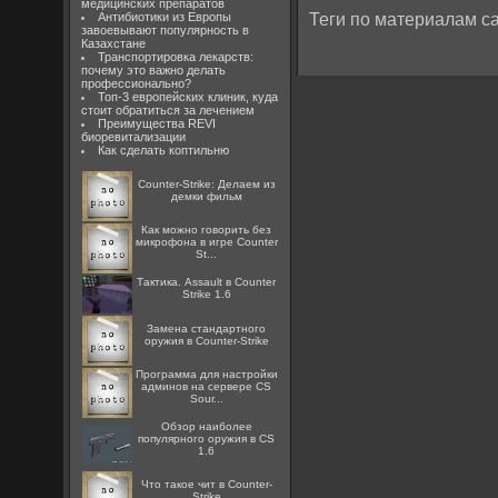
медицинских препаратов
Антибиотики из Европы
Теги по материалам са
завоевывают популярность в
Казахстане
Транспортировка лекарств:
почему это важно делать
профессионально?
Топ-3 европейских клиник, куда
стоит обратиться за лечением
Преимущества REVI
биоревитализации
Как сделать коптильню
Counter-Strike: Делаем из
демки фильм
Как можно говорить без
микрофона в игре Counter
St...
Тактика. Assault в Counter
Strike 1.6
Замена стандартного
оружия в Counter-Strike
Программа для настройки
админов на сервере CS
Sour...
Обзор наиболее
популярного оружия в CS
1.6
Что такое чит в Counter-
Strike