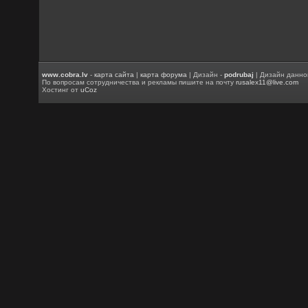
www.cobra.lv
-
карта сайта
|
карта форума
| Дизайн -
podrubaj
| Дизайн данно
По вопросам сотрудничества и рекламы пишите на почту
rusalex11@live.com
Хостинг от
uCoz