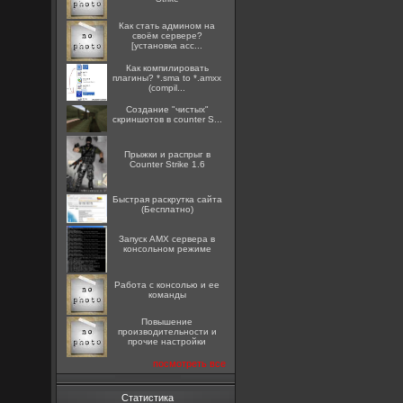
Как стать админом на
своём сервере?
[установка acc...
Как компилировать
плагины? *.sma to *.amxx
(compil...
Создание "чистых"
скриншотов в counter S...
Прыжки и распрыг в
Counter Strike 1.6
Быстрая раскрутка сайта
(Бесплатно)
Запуск AMX сервера в
консольном режиме
Работа с консолью и ее
команды
Повышение
производительности и
прочие настройки
посмотреть все
Статистика