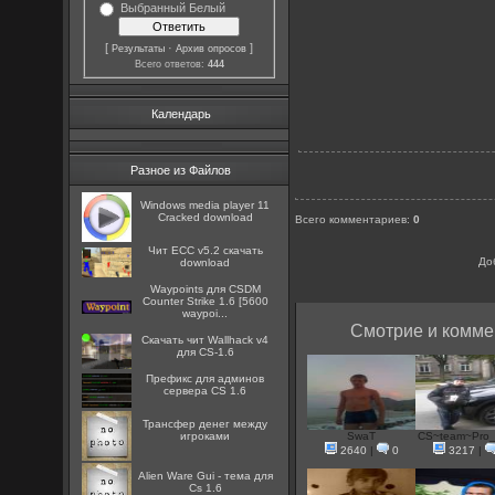
Выбранный Белый
[
·
]
Результаты
Архив опросов
Всего ответов:
444
Календарь
Разное из Файлов
Windows media player 11
Cracked download
Всего комментариев
:
0
Чит ECC v5.2 скачать
До
download
Waypoints для CSDM
Counter Strike 1.6 [5600
waypoi...
Смотрие и комме
Скачать чит Wallhack v4
для CS-1.6
Префикс для админов
сервера CS 1.6
Трансфер денег между
игроками
SwaT
CS~team~Pro_*
2640
|
0
3217
|
Alien Ware Gui - тема для
Cs 1.6