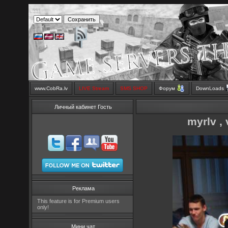
www.CobRa.lv
LIVE Stream
SMS SHOP
Форум
DownLoads
Личный кабинет Гость
myrlv ,
Реклама
This feature is for Premium users
only!
Мини чат