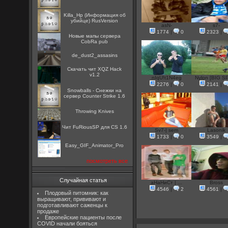
Killa_Hp (Информация об
убийце) RusVersion
asN-
s7-
1774
|
0
2323
|
Новые мапы сервера
CobRa pub
de_dust2_assasins
Скачать чит XQZ Hack
v1.2
nIqU!t1N4eg
Nylon [BIG SP
2276
|
0
2141
|
Snowballs - Снежки на
сервер Counter Strike 1.6
Throwing Knives
Чит FuRiousSP для CS 1.6
Sv7-| sem
Lasonik
1733
|
0
3549
|
Easy_GIF_Animator_Pro
посмотреть все
Случайная статья
аНаНиСт | ...
Bross
4546
|
2
4561
|
Плодовый питомник: как
выращивают, прививают и
подготавливают саженцы к
продаже
Европейские пациенты после
COVID начали бояться