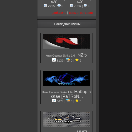
№3
№4
7915
|
0
7356
|
0
добавить
|
посмотреть все
Последние кланы
ℕℤツ
-
Клан Counter Strike 1.6
3139 |
0 |
5
Набор в
-
Клан Counter Strike 1.6
клан [PaTRoN...
3474 |
3 |
5