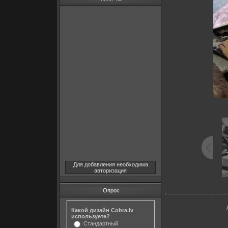
Для добавления необходима
авторизация
Опрос
Какой дизайн Cobra.lv
используете?
Стандартный