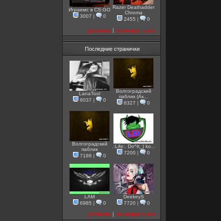
Razer Deathadder
Играемс в CS:GO
Chroma
3007
|
0
2455
|
0
добавить
|
посмотреть все
Последние странички
Волгоградский
LanaTool
паблик (Ак...
6037
|
0
6327
|
0
Волгоградский
.:Life:. Do^It_| ko...
паблик
7200
|
0
7186
|
0
LAM
DeekeyS
6985
|
0
7720
|
0
добавить
|
посмотреть все