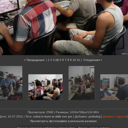
« Предыдущая
|
1
2
3
[
4
]
5
6
7
8
9
10
11
|
Следующая »
Просмотров
: 2598 |
Размеры
: 1024x768px/124.8Kb
Дата
: 10.07.2011 |
Теги
:
cobra.lv team at skillz non pro
|
Добавил
:
podrubaj
[
]
Добавить в друзья
Просмотреть фотографию в реальном размере