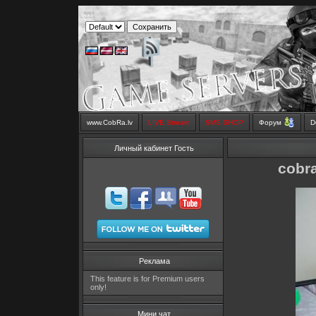
www.CobRa.lv
LIVE Stream
SMS SHOP
Форум
D
Личный кабинет Гость
cobra
Реклама
This feature is for Premium users
only!
Мини чат