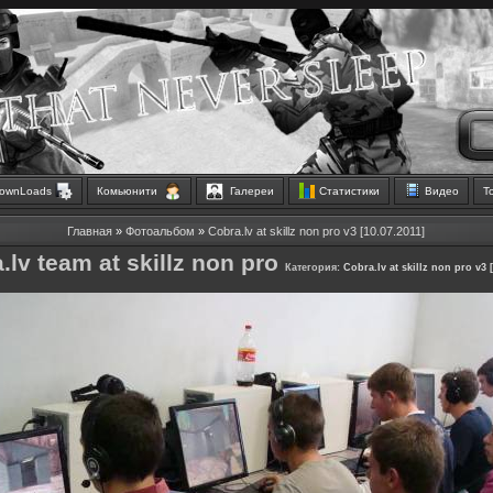
ownLoads
Комьюнити
Галереи
Статистики
Видео
Т
Главная
»
Фотоальбом
»
Cobra.lv at skillz non pro v3 [10.07.2011]
.lv team at skillz non pro
Категория:
Cobra.lv at skillz non pro v3 [