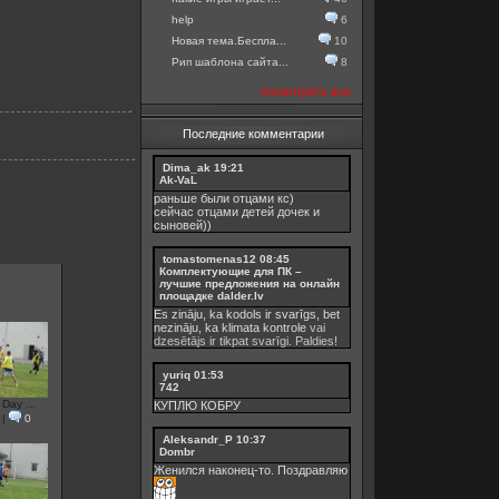
help
6
Новая тема.Беспла...
10
Рип шаблона сайта...
8
посмотреть все
Последние комментарии
Dima_ak
19:21
Ak-VaL
раньше были отцами кс)
сейчас отцами детей дочек и
сыновей))
tomastomenas12
08:45
Комплектующие для ПК –
лучшие предложения на онлайн
площадке dalder.lv
Es zināju, ka kodols ir svarīgs, bet
nezināju, ka
klimata kontrole
vai
dzesētājs ir tikpat svarīgi. Paldies!
yuriq
01:53
742
 Day ...
КУПЛЮ КОБРУ
|
0
Aleksandr_P
10:37
Dombr
Женился наконец-то. Поздравляю