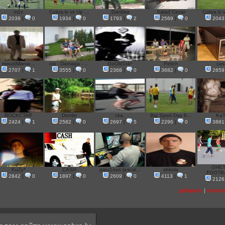
m1x
Cobra.lv vs Up ...
:Danbka
Salad Cezar
Cobra.lv v
2039
|
0
1934
|
0
1793
|
2
2569
|
0
2043
mouz|Mania...
osi - Damaga - ...
GoOld1kk*
Petich
cas
2707
|
1
3555
|
0
2368
|
0
3682
|
0
2659
ROCKCTAP
Dombr
cka.
Big Sport Day 6...
KaT
2424
|
1
2582
|
0
2697
|
5
2296
|
0
3881
GHE
KuZy*
CASH
prev1ous [escal...
shkola
FOOTBA
2842
|
0
1897
|
0
2609
|
0
4113
|
1
2126
добавить
|
посмот