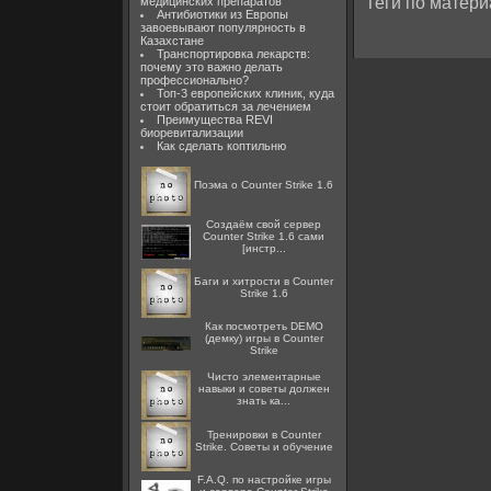
Теги по матери
медицинских препаратов
Антибиотики из Европы
завоевывают популярность в
Казахстане
Транспортировка лекарств:
почему это важно делать
профессионально?
Топ-3 европейских клиник, куда
стоит обратиться за лечением
Преимущества REVI
биоревитализации
Как сделать коптильню
Поэма о Counter Strike 1.6
Создаём свой сервер
Counter Strike 1.6 сами
[инстр...
Баги и хитрости в Counter
Strike 1.6
Как посмотреть DEMO
(демку) игры в Counter
Strike
Чисто элементарные
навыки и советы должен
знать ка...
Тренировки в Counter
Strike. Советы и обучение
F.A.Q. по настройке игры