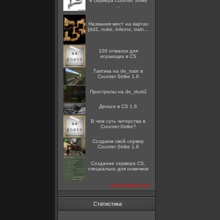
и сервера Counter Strike
...
Названия мест на картах
[dd2, nuke, inferno, train...
100 отмазок для
играющих в CS
Тактика на de_train в
Counter Strike 1.6
Прострелы на de_dust2
Деньги в CS 1.6
В чем суть читерства в
Counter-Strike?
Создаем свой сервер
Counter Strike 1.6
Создание сервера CS,
специально для новичков
посмотреть все
Статистика