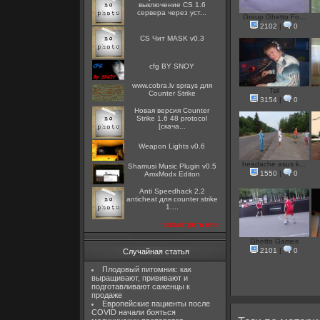
выключение CS 1.6
сервера через уст...
Group Ghetto Fo...
2102
|
0
CS Чит MASK v0.3
cfg BY SNOY
www.cobra.lv sprays для
Tsil
Counter Strike
3154
|
0
Новая версия Counter
Strike 1.6 48 protocol
[скача...
Weapon Lights v0.6
headache asus k...
Shamusi Music Plugin v0.5
1550
|
0
AmxModx Editon
Anti Speedhack 2.2
anticheat для counter strike
1....
посмотреть все
Ghetto Games
2101
|
0
Случайная статья
Плодовый питомник: как
выращивают, прививают и
подготавливают саженцы к
продаже
Европейские пациенты после
COVID начали бояться