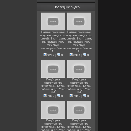
Последние видео
Самые смешные
Самые смешные
и тупые люди соц.
и тупые люди соц.
сетей. Вконтакте,
сетей. Вконтакте,
одноклассники,
одноклассники,
фейсбук,
фейсбук,
инстаграм. Часть
инстаграм. Часть
1.
2.
9249
|
0
8344
|
0
Подборка
Подборка
приколов про
приколов про
животных. Коты,
животных. Коты,
собаки и др. Угар
собаки и др. Угар
№1
№2
7099
|
0
7312
|
0
Подборка
Подборка
приколов про
приколов про
животных. Коты,
животных. Коты,
собаки и др. Угар
собаки и др. Угар