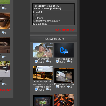
s Up ...
gnezdilovjeka8
15:36
Набор в клан [PaTRoN]
|
0
1. fnaf .!.
2. 15
3. Steam
4. https://v.com/jeka897
5. 1-1,5 годa
посмотреть все
e
|
0
Последние фото
e
|
7
Chernovar
Фотография 1
4925
|
0
3200
|
0
TTO
LL...
Важный девайс
при игре в cs:go -
Разминка в cs:go
|
0
lost vape вейп
2932
|
0
реть все
3361
|
0