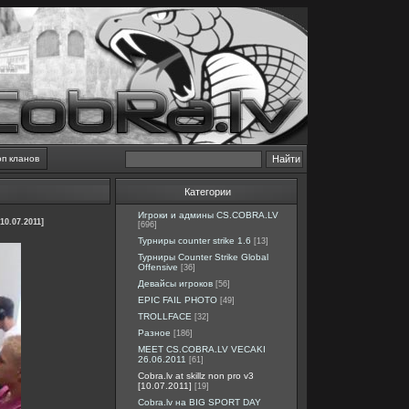
оп кланов
Категории
Игроки и админы CS.COBRA.LV
10.07.2011]
[696]
Турниры counter strike 1.6
[13]
Турниры Counter Strike Global
Offensive
[36]
Девайсы игроков
[56]
EPIC FAIL PHOTO
[49]
TROLLFACE
[32]
Разное
[186]
MEET CS.COBRA.LV VECAKI
26.06.2011
[61]
Cobra.lv at skillz non pro v3
[10.07.2011]
[19]
Cobra.lv на BIG SPORT DAY