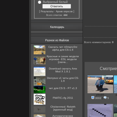
Выбранный Белый
[
·
]
Результаты
Архив опросов
Всего ответов:
444
Календарь
Разное из Файлов
Всего комментариев
:
0
Скачать чит n0manc0rz
alpha для CS-1.6
Красные и синие модели
игроков - ESL модели
[скача...
Смотрие 
Download скачать Amx
Mod X 1.8.1
Dionysus v1 читы для CS-
1.6
чит для CS:S - P7 v1.3
pfesk0
p
FNATIC.cfg 2011
3002
|
5
Chickenmod: Rebirth
[куринный мод]
Аутоматическое