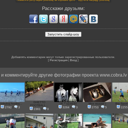
Расскажи друзьям:
Добавлять комментарии могут только зарегистрированные пользователи.
[
Регистрация
|
Вход
]
и комментируйте другие фотографии проекта www.cobra.lv
GHETTO
odrubaj footba...
cK ^ s1xte4n
Мои мышки )
Big Sport
FOOTBALL...
2792
|
3
3264
|
3
2753
|
5
2255
2361
|
0