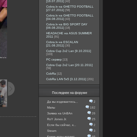
[16.07.2011]
[42]
Cobra.lv на GHETTO FOOTBALL
[27.07.2011]
[58]
Cobra.lv на GHETTO FOOTBALL
[04.08.2011]
[43]
Cobra.lv на BIG SPORT DAY
[06.08.2011]
[18]
HEADACHE на ASUS SUMMER
2011
[91]
Cobra.lv на ESCALAN
[21.08.2011]
[30]
Cobra Cup 2x2 Lan [9.10.2011]
[103]
PC сервер
[13]
Cobra Cup 2x2 Lan [20.11.2011]
[59]
CobRa
[12]
CobRa LAN 5x5 [3.12.2011]
[201]
Последнее на форуме
Да вы издеваетесь...
2
Мапы
182
Заявка на UnBAn
26
RoY Jones Jr.
25
Если бы сейчас, к...
2
Steam
3
Какие игры играет...
46