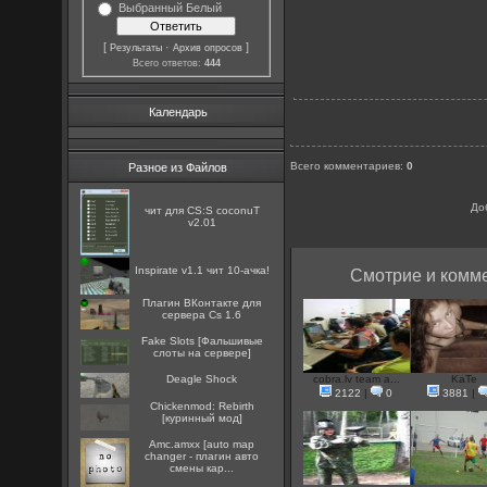
Выбранный Белый
[
·
]
Результаты
Архив опросов
Всего ответов:
444
Календарь
Всего комментариев
:
0
Разное из Файлов
До
чит для CS:S coconuT
v2.01
Inspirate v1.1 чит 10-ачка!
Смотрие и комме
Плагин ВКонтакте для
сервера Cs 1.6
Fake Slots [Фальшивые
слоты на сервере]
Deagle Shock
cobra.lv team a...
KaTe
2122
|
0
3881
|
Chickenmod: Rebirth
[куринный мод]
Amc.amxx [auto map
changer - плагин авто
смены кар...