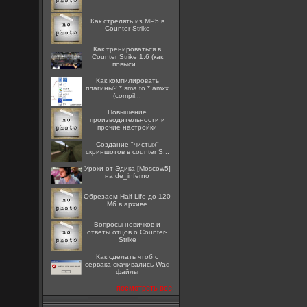
Как стрелять из MP5 в
Counter Strike
Как тренироваться в
Counter Strike 1.6 (как
повыси...
Как компилировать
плагины? *.sma to *.amxx
(compil...
Повышение
производительности и
прочие настройки
Создание "чистых"
скриншотов в counter S...
Уроки от Эдика [Moscow5]
на de_inferno
Обрезаем Half-Life до 120
Мб в архиве
Вопросы новичков и
ответы отцов о Counter-
Strike
Как сделать чтоб с
сервака скачивались Wad
файлы
посмотреть все