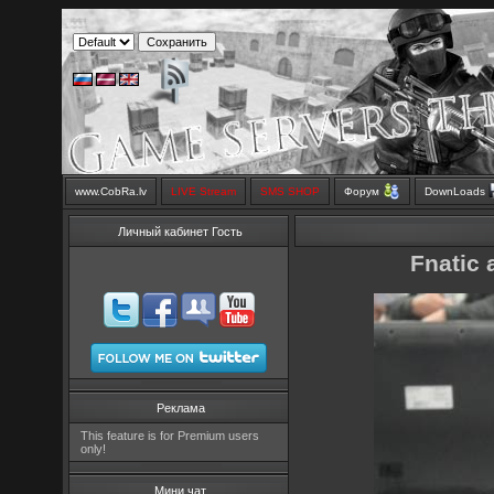
www.CobRa.lv
LIVE Stream
SMS SHOP
Форум
DownLoads
Личный кабинет Гость
Fnatic
Реклама
This feature is for Premium users
only!
Мини чат