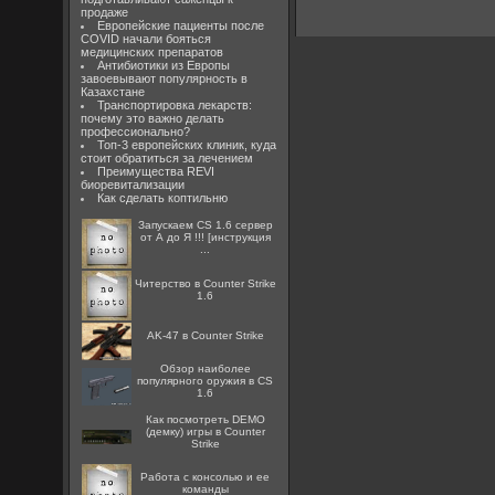
продаже
Европейские пациенты после
COVID начали бояться
медицинских препаратов
Антибиотики из Европы
завоевывают популярность в
Казахстане
Транспортировка лекарств:
почему это важно делать
профессионально?
Топ-3 европейских клиник, куда
стоит обратиться за лечением
Преимущества REVI
биоревитализации
Как сделать коптильню
Запускаем CS 1.6 сервер
от А до Я !!! [инструкция
...
Читерство в Counter Strike
1.6
AK-47 в Counter Strike
Обзор наиболее
популярного оружия в CS
1.6
Как посмотреть DEMO
(демку) игры в Counter
Strike
Работа с консолью и ее
команды