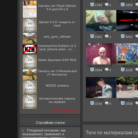
:Danbka
Cobra.lv vs F
1793
|
2
1853
|
Скачать чит Fixed Cdhack
5.0 для CS-1.6
Dproto 0.4.8 +защита от
hack
mar4a
mister Bi
amx_gore_ultimate
2361
|
1
3001
|
Universal Anti KzHack v1.3
[anti_kzhack.amxx - cs ...
Admin Spectator ESP RUS
ANTI LEGALY ...
MaKaPoH
2894
|
2
3236
|
Скачать чит X-Resurrected
v7 бесплатно
NOD32 antivirus
Аутоматические опросы
Tsil
Ghetto Footba
на сервере
3154
|
0
1836
|
посмотреть все
Случайная статья
Плодовый питомник: как
Теги по материалам са
выращивают, прививают и
подготавливают саженцы к