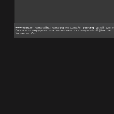
www.cobra.lv
-
карта сайта
|
карта форума
| Дизайн -
podrubaj
| Дизайн данно
По вопросам сотрудничества и рекламы пишите на почту
rusalex11@live.com
Хостинг от
uCoz