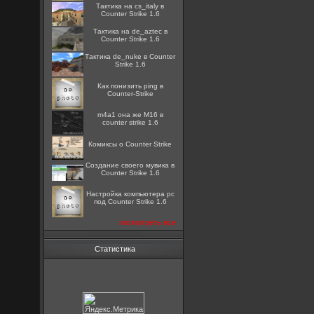
Тактика на cs_italy в
Counter Strike 1.6
Тактика на de_aztec в
Counter Strike 1.6
Тактика de_nuke в Counter
Strike 1.6
Как понизить ping в
Counter-Strike
m4a1 она же M16 в
counter strike 1.6
Комиксы о Counter Strike
Создание своего мувика в
Counter Strike 1.6
Настройка компьютера pc
под Counter Strike 1.6
посмотреть все
Статистика