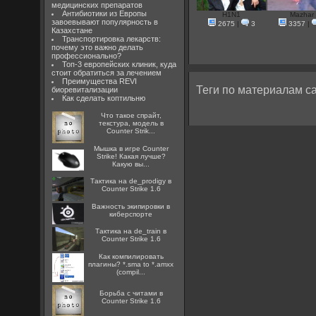
медицинских препаратов
Антибиотики из Европы
H1N1
Mazhar
завоевывают популярность в
2675
|
3
3357
|
Казахстане
Транспортировка лекарств:
почему это важно делать
профессионально?
Топ-3 европейских клиник, куда
стоит обратиться за лечением
Преимущества REVI
Теги по материалам са
биоревитализации
Как сделать коптильню
Что такое спрайт,
текстура, модель в
Counter Strik...
Мышка в игре Counter
Strike! Какая лучше?
Какую вы...
Тактика на de_prodigy в
Counter Strike 1.6
Важность экипировки в
киберспорте
Тактика на de_train в
Counter Strike 1.6
Как компилировать
плагины? *.sma to *.amxx
(compil...
Борьба с читами в
Counter Strike 1.6