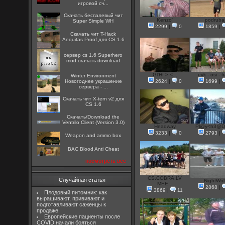
игровой сч...
Скачать беспалевый чит
Kenzo'
podruba
Super Simple WH
2299
|
0
1859
|
Скачать чит T-Hack
Aequitas Proof для CS 1.6
сервер cs 1.6 Superhero
mod скачать download
Gl'Hf > <...
evk - osi - tr
Winter Environment
Новогоднее украшение
2624
|
0
1699
|
сервера - ...
Скачать чит X-tern v2 для
CS 1.6
Скачать/Download the
Ventrilo Client (Version 3.0)
Headway
Pl@y<h3@D
3233
|
0
2793
|
Weapon and ammo box
BAC Blood Anti Cheat
посмотреть все
CS.COBRA.LV
Случайная статья
NightWol
MEE...
2868
|
3869
|
11
Плодовый питомник: как
выращивают, прививают и
подготавливают саженцы к
продаже
Европейские пациенты после
COVID начали бояться