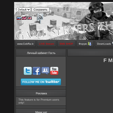
www.CobRa.lv
LIVE Stream
SMS SHOP
Форум
DownLoads
Личный кабинет Гость
F M
Реклама
This feature is for Premium users
only!
Мини чат