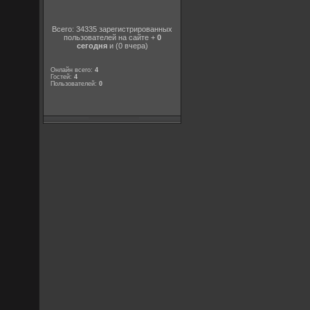
Всего: 34335 зарегистрированных
пользователей на сайте +
0
сегодня
и (0 вчера)
Онлайн всего:
4
Гостей:
4
Пользователей:
0