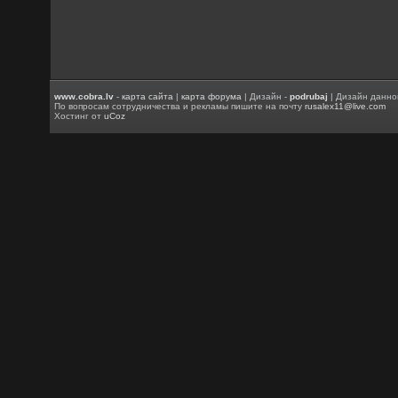
www.cobra.lv
-
карта сайта
|
карта форума
| Дизайн -
podrubaj
| Дизайн данно
По вопросам сотрудничества и рекламы пишите на почту
rusalex11@live.com
Хостинг от
uCoz