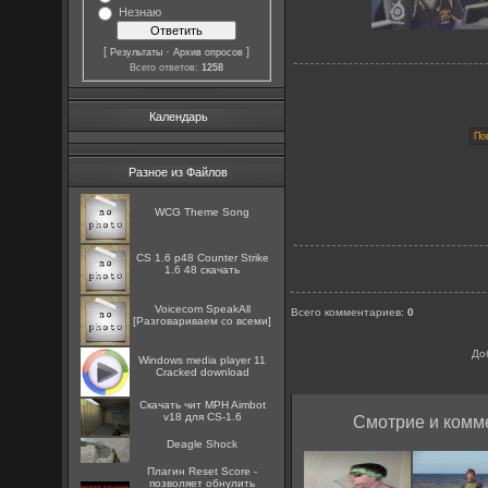
Незнаю
[
·
]
Результаты
Архив опросов
Всего ответов:
1258
Календарь
Разное из Файлов
WCG Theme Song
CS 1.6 p48 Counter Strike
1.6 48 скачать
Voicecom SpeakAll
Всего комментариев
:
0
[Разговариваем со всеми]
До
Windows media player 11
Cracked download
Скачать чит MPH Aimbot
v18 для CS-1.6
Смотрие и комме
Deagle Shock
Плагин Reset Score -
позволяет обнулить