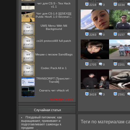
Sv7-| sem
Ljalechka
чит для CS:S - Tea Hack
2218
|
3
3234
|
v1.1
Чит для CS-1.6 ][[[SEX]]][
Public HooK 1.0 бесплат...
UWS Menu With M4
Background
MassiveAttack
vadon
2263
|
0
3157
|
cs16 protocol48 full patch
Мешки с песком SandBags
Pио
bangluv - trai
1705
|
0
2201
|
Codec Pack All in 1
TRANSCRIPT [Транслит -
Translit]
Скачать чит vHack v4
Sv7-| s1m0...
cka.
3419
|
3
2591
|
посмотреть все
Случайная статья
Плодовый питомник: как
выращивают, прививают и
Теги по материалам са
подготавливают саженцы к
продаже