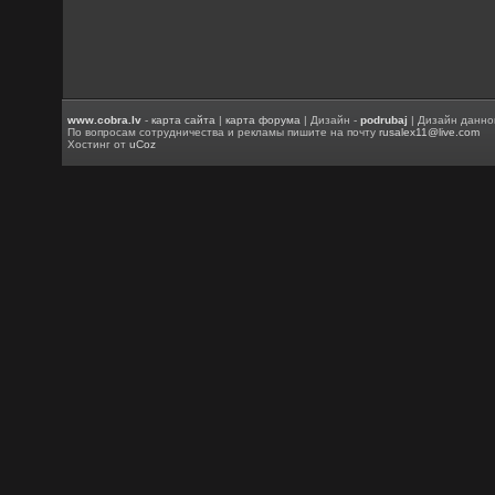
www.cobra.lv
-
карта сайта
|
карта форума
| Дизайн -
podrubaj
| Дизайн данно
По вопросам сотрудничества и рекламы пишите на почту
rusalex11@live.com
Хостинг от
uCoz