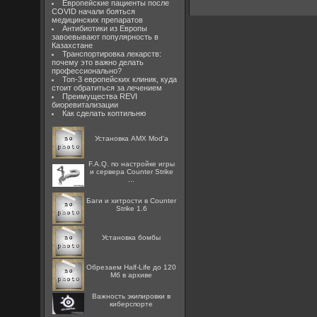
Европейские пациенты после
COVID начали бояться
медицинских препаратов
Антибиотики из Европы
завоевывают популярность в
Казахстане
Транспортировка лекарств:
почему это важно делать
профессионально?
Топ-3 европейских клиник, куда
стоит обратиться за лечением
Преимущества REVI
биоревитализации
Как сделать коптильню
Установка AMX Mod'a
F.A.Q. по настройке игры
и сервера Counter Strike
...
Баги и хитрости в Counter
Strike 1.6
Установка бомбы
Обрезаем Half-Life до 120
Мб в архиве
Важность экипировки в
киберспорте