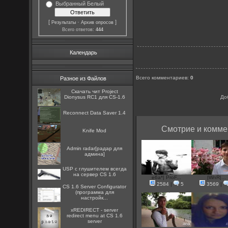
Выбранный Белый
[
·
]
Результаты
Архив опросов
Всего ответов:
444
Календарь
Всего комментариев
:
0
Разное из Файлов
Скачать чит Project
Dionysus RC1 для CS-1.6
До
Reconnect Data Saver 1.4
Смотрие и комме
Knife Mod
Admin radar[радар для
админа]
USP с глушителем всегда
на сервер CS 1.6
e6a*| ProF...
|WnR|...
2584
|
5
3569
|
CS 1.6 Server Configurator
(программа для
настройк...
xREDIRECT - server
redirect menu at CS 1.6
server