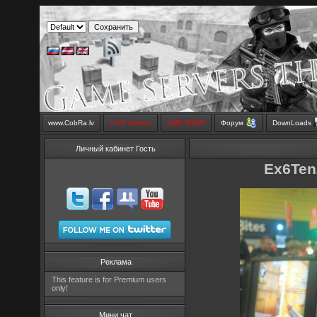
www.CobRa.lv
LIVE Stream
SMS SHOP
Форум
DownLoads
Личный кабинет Гость
Ex6Ten
Реклама
This feature is for Premium users
only!
Мини чат