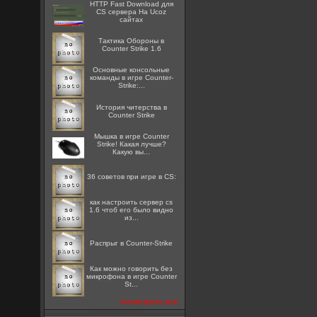
HTTP Fast Download для
CS сервера На Ucoz
сайтах
Тактика Обороны в
Counter Strike 1.6
Основные консольные
команды в игре Counter-
Strike:...
История читерства в
Counter Strike
Мышка в игре Counter
Strike! Какая лучше?
Какую вы...
36 советов при игре в CS:
как настроить сервер cs
1.6 чтоб его было видно
из...
Распрыг в Counter-Strike
Как можно говорить без
микрофона в игре Counter
St...
посмотреть все