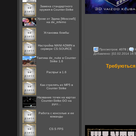
Замена стандартного
оружия в Counter-Strike
Уроки от Эдика [Moscow5]
на de_inferno
Установка бомбы
Настройка MANI ADMIN в
сервере CS:SOURCE
Просмотров:
4078
|
К
Добавлено: [02.02.2014 16:
Тактика de_nuke в Counter
Strike 1.6
Требуються
Распрыг в 1.6
Как стрелять из MP5 в
Counter Strike
Название точек на картах
Counter-Strike:GO на
русс...
Работа с консолью и ее
команды
CS:S FPS