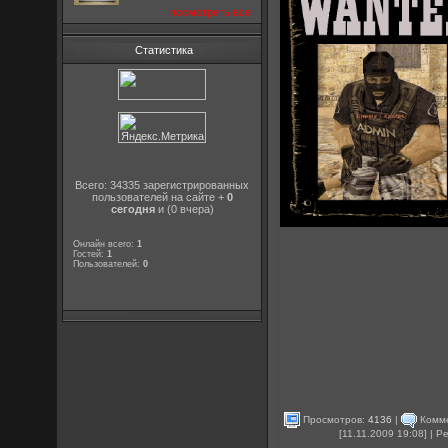
посмотреть все
Статистика
Всего: 34335 зарегистрированных
пользователей на сайте +
0
сегодня
и (0 вчера)
Онлайн всего:
1
Гостей:
1
Пользователей:
0
Просмотров:
4136
|
Комм
[11.11.2009 19:08] | 