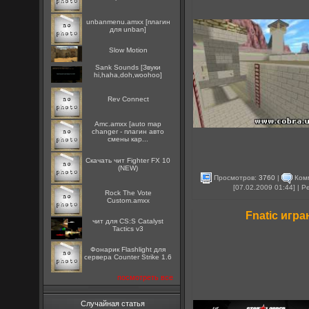
unbanmenu.amxx [плагин
для unban]
Slow Motion
Sank Sounds [Звуки
hi,haha,doh,woohoo]
Rev Connect
Amc.amxx [auto map
changer - плагин авто
смены кар...
Скачать чит Fighter FX 10
(NEW)
Просмотров:
3760
|
Ком
[07.02.2009 01:44] | 
Rock The Vote
Custom.amxx
Fnatic игра
чит для CS:S Catalyst
Tactics v3
Фонарик Flashlight для
сервера Counter Strike 1.6
посмотреть все
Случайная статья