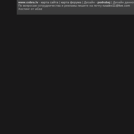
www.cobra.lv
-
карта сайта
|
карта форума
| Дизайн -
podrubaj
| Дизайн данно
По вопросам сотрудничества и рекламы пишите на почту
rusalex11@live.com
Хостинг от
uCoz