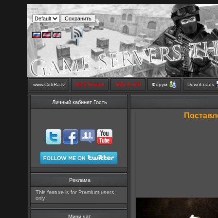
www.CobRa.lv
LIVE Stream
SMS SHOP
Форум
DownLoads
Личный кабинет Гость
Поставл
Реклама
This feature is for Premium users
only!
Мини чат