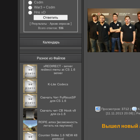
Csdm
War3 + Csdm
Hns xD
[
·
]
Результаты
Архив опросов
Всего ответов:
936
Календарь
Разное из Файлов
xREDIRECT - server
redirect menu at CS 1.6
server
K-Lite Codecs
Скачать Чит FuRiousSP
для CS 1.6
Просмотров:
3712
|
К
Скачать чит CB Hook v9
[11.11.2013 20:08] | 
для cs-1.6
ROPE.amxx [возможность
Вышел новый а
летать на паутине]
Counter Strike 1.6 NEW 48
protocol