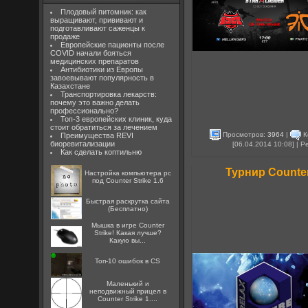
Плодовый питомник: как
выращивают, прививают и
подготавливают саженцы к
продаже
Европейские пациенты после
COVID начали бояться
медицинских препаратов
Антибиотики из Европы
завоевывают популярность в
Казахстане
Транспортировка лекарств:
почему это важно делать
профессионально?
Топ-3 европейских клиник, куда
стоит обратиться за лечением
Просмотров:
3964
|
К
Преимущества REVI
биоревитализации
[06.04.2014 10:08] | 
Как сделать коптильню
Турнир Counter
Настройка компьютера pc
под Counter Strike 1.6
Быстрая раскрутка сайта
(Бесплатно)
Мышка в игре Counter
Strike! Какая лучше?
Какую вы...
Топ-10 ошибок в CS
Маленький и
неподвижный прицел в
Counter Strike 1....