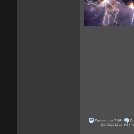
Просмотров:
7109
|
Ко
[29.06.2012 19:39] | 