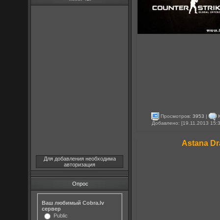
Просмотров:
3953
|
К
Добавлено: [19.11.2013 15:
Astana Dr
Для добавления необходима
авторизация
Опрос
Ваш любимый Cobra.lv
сервер
Public