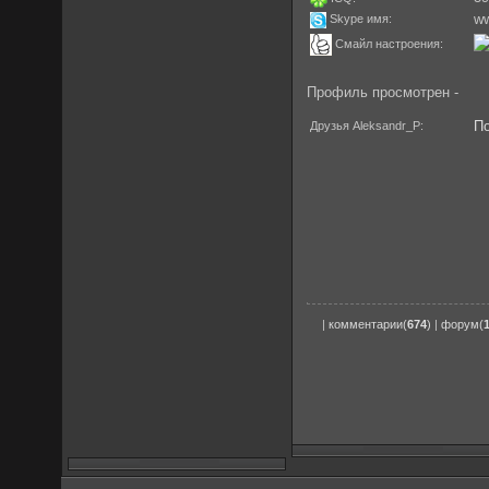
w
Skype имя:
Смайл настроения:
Профиль просмотрен -
Друзья Aleksandr_P:
П
|
комментарии(
674
)
|
форум(