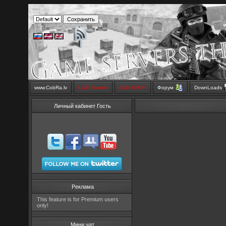
www.CobRa.lv
LIVE Stream
SMS SHOP
Форум
DownLoads
Личный кабинет Гость
Реклама
This feature is for Premium users
only!
Мини чат