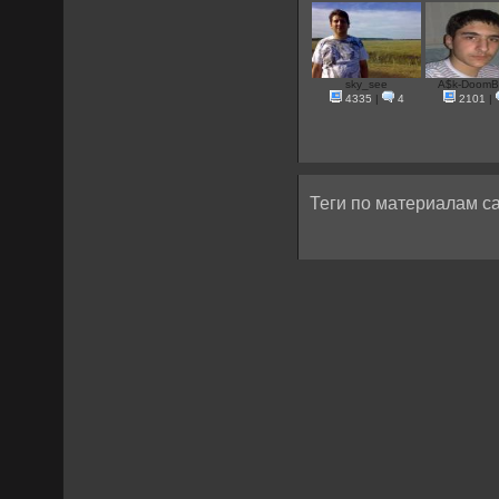
sky_see
A$k-Doom
4335
|
4
2101
|
Теги по материалам са