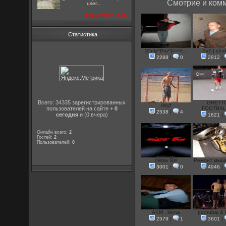
Смотрие и комм
user...
посмотреть все
Статистика
[Only^Pro^]>>>f...
Sv7-| s1m0
2288
|
0
2912
|
Всего: 34335 зарегистрированных
GHETT
deyf
пользователей на сайте +
0
FOOTBALL
2538
|
4
сегодня
и (0 вчера)
1621
|
Онлайн всего:
2
Гостей:
2
Пользователей:
0
mister Bin
Ремонт мышки
3001
|
0
4946
|
AKM . kiona
podrubaj &
2579
|
1
3601
|