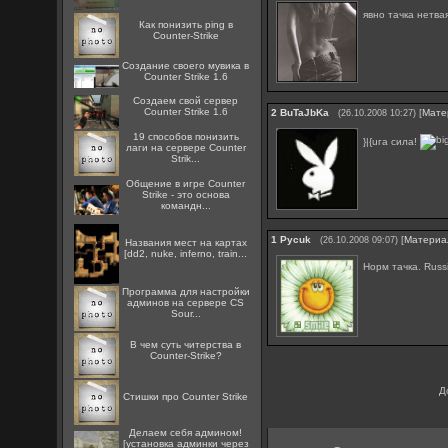
явно тачка нетвая
Как понизить ping в
Counter-Strike
Создание своего мувика в
Counter Strike 1.6
Создаем свой сервер
Counter Strike 1.6
2
BuTaJbKa
[
Мате
(26.10.2008 10:27)
19 способов понизить
}|{uга сила!
лаги на сервере Counter
Strik...
Общение в игре Counter
Strike - это основа
командн...
1
Pycuk
[
Материа
(26.10.2008 09:07)
Названия мест на картах
[dd2, nuke, inferno, train...
Норм тачка. Russ
Программа для настройки
админов на сервере CS
Sour...
В чем суть читерства в
Counter-Strike?
Д
Стишки про Counter Strike
Делаем себя админом!
[установка админки через