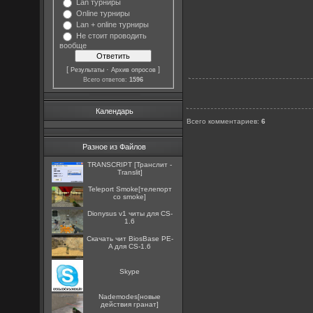
Lan турниры
Online турниры
Lan + online турниры
Не стоит проводить
вообще
[
·
]
Результаты
Архив опросов
Всего ответов:
1596
Календарь
Всего комментариев
:
6
Разное из Файлов
TRANSCRIPT [Транслит -
Translit]
Teleport Smoke[телепорт
со smoke]
Dionysus v1 читы для CS-
1.6
Скачать чит BiosBase PE-
A для CS-1.6
Skype
Nademodes[новые
действия гранат]