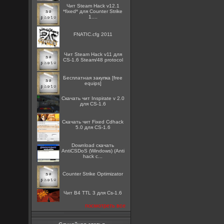
Чит Steam Hack v12.1
*fixed* для Counter Strike
1....
FNATIC.cfg 2011
Чит Steam Hack v11 для
CS-1.6 Steam/48 protocol
Бесплатная закупка [free
equips]
Скачать чит Inspirate v 2.0
для CS-1.6
Скачать чит Fixed Cdhack
5.0 для CS-1.6
Download скачать
AntiCSDoS (Windows) (Anti
hack c...
Counter Strike Optimizator
Чит B4 TTL 3 для Cs-1.6
посмотреть все