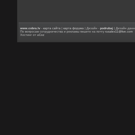
www.cobra.lv
-
карта сайта
|
карта форума
| Дизайн -
podrubaj
| Дизайн данн
По вопросам сотрудничества и рекламы пишите на почту
rusalex11@live.com
Хостинг от
uCoz