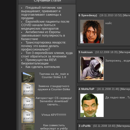
Случайная статья
Плодовый питомник: как
выращивают, прививают и
подготавливают саженцы к
6
Speedway)
[
Мат
(19.11.2010 10:52)
продаже
Европейские пациенты после
найс
COVID начали бояться
медицинских препаратов
Антибиотики из Европы
завоевывают популярность в
Казахстане
Транспортировка лекарств:
почему это важно делать
профессионально?
5
kakisan
[
Матер
(10.12.2008 18:35)
Топ-3 европейских клиник, куда
стоит обратиться за лечением
Преимущества REVI
Запорожец , вод
биоревитализации
Как сделать коптильню
Тактика на de_train в
Counter Strike 1.6
Замена стандартного
4
MoHuToP
[
Матер
оружия в Counter-Strike
(16.11.2008 21:46)
Да ладно вам , Та
Авторестарт CS сервера!
Serverdoc download/
скачать...
V!ntus КРУТ!!!!!!!!!
Как совместить
3
cPaHb
[
Материа
(02.11.2008 18:40)
киберспорт и учёбу