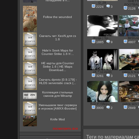
попадание в h...
GHETT
D_28
FOOTBALL
2224
|
3
2126
|
Follow the wounded
Скачать чит XeoN для cs
Busja | Sp...
MrShzi
1.6
1885
|
9
4807
|
Hide'n Seek Maps for
Counter Strike 1.6 h'...
HE карты для Counter
Strike 1.6 ( HE Maps
Download...
cK ^ s1xte4n
cobra.lv tea
3261
|
3
2121
|
Скачать dproto [0.9.179] -
HLDS serverside crack (...
Коллекция стильных
скинов для Winamp
R.G.P.<Mepu>...
cobra serv i
Уменьшаем пинг сервера
3900
|
2
2849
|
и игроков [AMXX-Booster]
Knife Mod
посмотреть все
Теги по материалам са