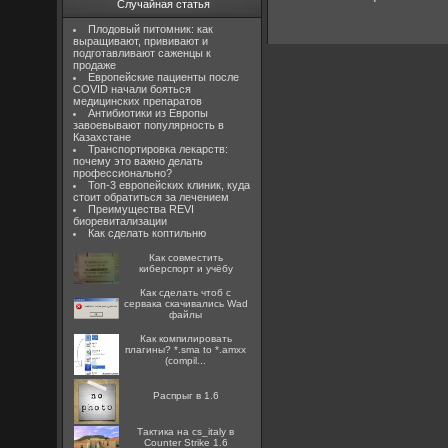
Случайная статья
Плодовый питомник: как
выращивают, прививают и
подготавливают саженцы к
продаже
Европейские пациенты после
COVID начали бояться
медицинских препаратов
Антибиотики из Европы
завоевывают популярность в
Казахстане
Транспортировка лекарств:
почему это важно делать
профессионально?
Топ-3 европейских клиник, куда
стоит обратиться за лечением
Преимущества REVI
биоревитализации
Как сделать коптильню
Как совместить
киберспорт и учёбу
Как сделать чтоб с
сервака скачивались Wad
файлы
Как компилировать
плагины? *.sma to *.amxx
(compil...
Распрыг в 1.6
Тактика на cs_italy в
Counter Strike 1.6