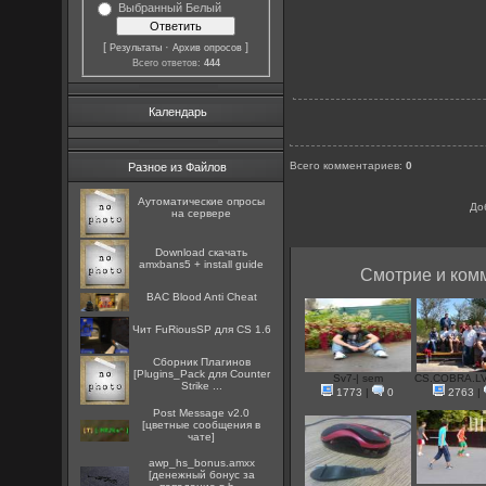
Выбранный Белый
[
·
]
Результаты
Архив опросов
Всего ответов:
444
Календарь
Всего комментариев
:
0
Разное из Файлов
Аутоматические опросы
До
на сервере
Download скачать
amxbans5 + install guide
Смотрие и комм
BAC Blood Anti Cheat
Чит FuRiousSP для CS 1.6
Сборник Плагинов
[Plugins_Pack для Counter
Sv7-| sem
CS.COBRA.LV
Strike ...
1773
|
0
2763
|
Post Message v2.0
[цветные сообщения в
чате]
awp_hs_bonus.amxx
[денежный бонус за