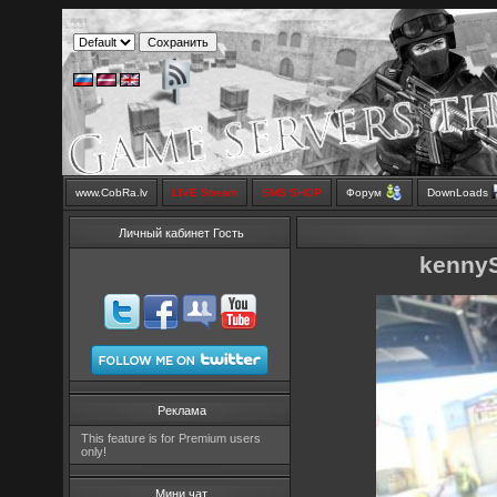
www.CobRa.lv
LIVE Stream
SMS SHOP
Форум
DownLoads
Личный кабинет Гость
kenny
Реклама
This feature is for Premium users
only!
Мини чат