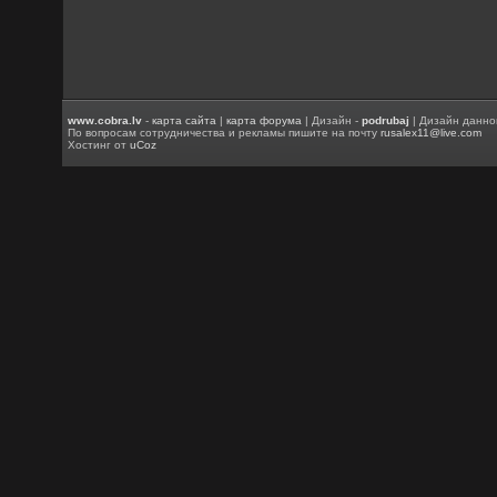
www.cobra.lv
-
карта сайта
|
карта форума
| Дизайн -
podrubaj
| Дизайн данно
По вопросам сотрудничества и рекламы пишите на почту
rusalex11@live.com
Хостинг от
uCoz