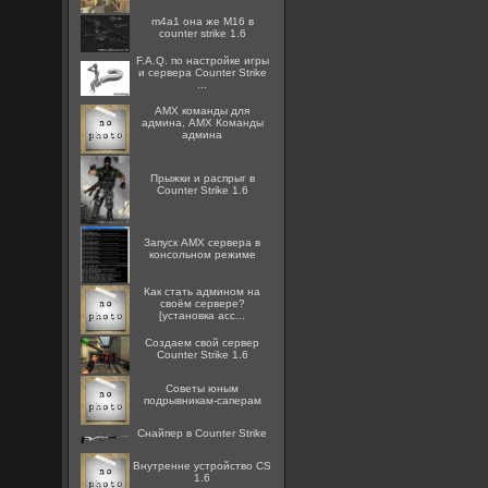
m4a1 она же M16 в
counter strike 1.6
F.A.Q. по настройке игры
и сервера Counter Strike
...
AMX команды для
админа, AMX Команды
админа
Прыжки и распрыг в
Counter Strike 1.6
Запуск AMX сервера в
консольном режиме
Как стать админом на
своём сервере?
[установка acc...
Создаем свой сервер
Counter Strike 1.6
Советы юным
подрывникам-саперам
Снайпер в Counter Strike
Внутренне устройство CS
1.6