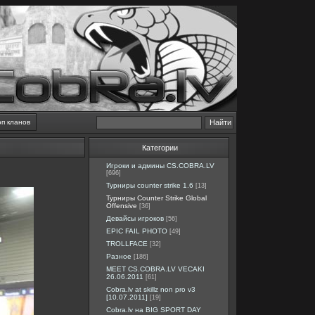
оп кланов
Категории
Игроки и админы CS.COBRA.LV
[696]
Турниры counter strike 1.6
[13]
Турниры Counter Strike Global
Offensive
[36]
Девайсы игроков
[56]
EPIC FAIL PHOTO
[49]
TROLLFACE
[32]
Разное
[186]
MEET CS.COBRA.LV VECAKI
26.06.2011
[61]
Cobra.lv at skillz non pro v3
[10.07.2011]
[19]
Cobra.lv на BIG SPORT DAY