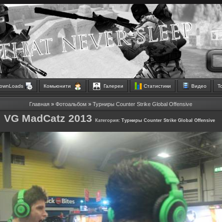
ownLoads
Комьюнити
Галереи
Статистики
Видео
Т
Главная
»
Фотоальбом
»
Турниры Counter Strike Global Offensive
VG MadCatz 2013
Категория:
Турниры Counter Strike Global Offensive