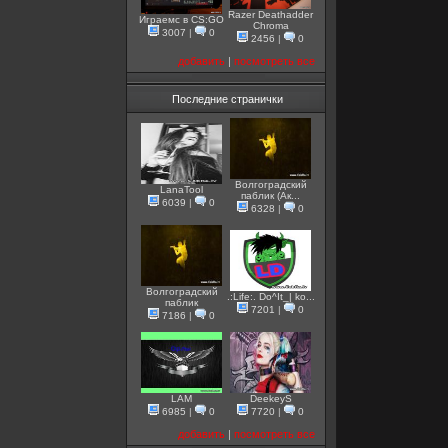
Razer Deathadder
Играемс в CS:GO
Chroma
3007
|
0
2456
|
0
добавить
|
посмотреть все
Последние странички
Волгоградский
LanaTool
паблик (Ак...
6039
|
0
6328
|
0
Волгоградский
.:Life:. Do^It_| ko...
паблик
7201
|
0
7186
|
0
LAM
DeekeyS
6985
|
0
7720
|
0
добавить
|
посмотреть все