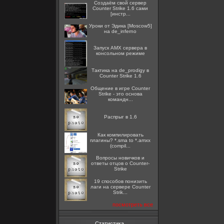
Создаём свой сервер
Counter Strike 1.6 сами
[инстр...
Уроки от Эдика [Moscow5]
на de_inferno
Запуск AMX сервера в
консольном режиме
Тактика на de_prodigy в
Counter Strike 1.6
Общение в игре Counter
Strike - это основа
командн...
Распрыг в 1.6
Как компилировать
плагины? *.sma to *.amxx
(compil...
Вопросы новичков и
ответы отцов о Counter-
Strike
19 способов понизить
лаги на сервере Counter
Strik...
посмотреть все
Статистика