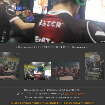
« Предыдущая
|
6
7
8
9
10
[
11
]
12
13
14
15
16
|
Следующая »
Просмотров
: 1948 |
Размеры
: 800x533px/40.1Kb
Дата
: 26.04.2013 |
Добавил
:
Aleksandr_P
[
]
Добавить в друзья
Просмотреть фотографию в реальном размере