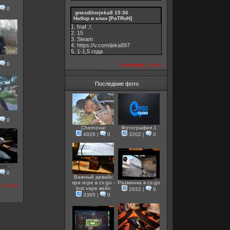
0
gnezdilovjeka8
15:36
Набор в клан [PaTRoN]
1. fnaf .!.
2. 15
3. Steam
4. https://v.com/jeka897
5. 1-1,5 годa
.x
посмотреть все
0
Последние фото
0
Chernovar
Фотография 1
4926
|
0
3202
|
0
ss_...
0
Важный девайс
при игре в cs:go -
Разминка в cs:go
еть все
lost vape вейп
2932
|
0
3365
|
0