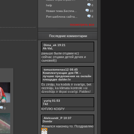
help
6
Новая тема.Беспла...
10
Рип шаблона сайта...
8
посмотреть все
Последние комментарии
Dima_ak
19:21
Ak-VaL
раньше были отцами кс)
сейчас отцами детей дочек и
сыновей))
tomastomenas12
08:45
Комплектующие для ПК –
лучшие предложения на онлайн
площадке dalder.lv
Es zināju, ka kodols ir svarīgs, bet
nezināju, ka
klimata kontrole
vai
dzesētājs ir tikpat svarīgi. Paldies!
yuriq
01:53
742
to ...
0
КУПЛЮ КОБРУ
Aleksandr_P
10:37
Dombr
Женился наконец-то. Поздравляю