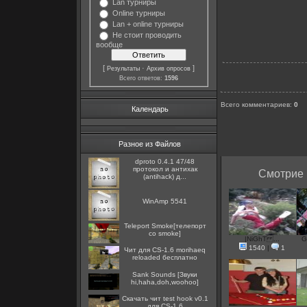
Lan турниры
Online турниры
Lan + online турниры
Не стоит проводить
вообще
[
·
]
Результаты
Архив опросов
Всего ответов:
1596
Всего комментариев
:
0
Календарь
Разное из Файлов
dproto 0.4.1 47/48
протокол и антихак
Смотрие 
(antihack) д...
WinAmp 5541
Teleport Smoke[телепорт
со smoke]
|NiGhT ...
G
1540
|
1
Чит для CS-1.6 morihaeq
reloaded бесплатно
Sank Sounds [Звуки
hi,haha,doh,woohoo]
Скачать чит test hook v0.1
для CS-1.6