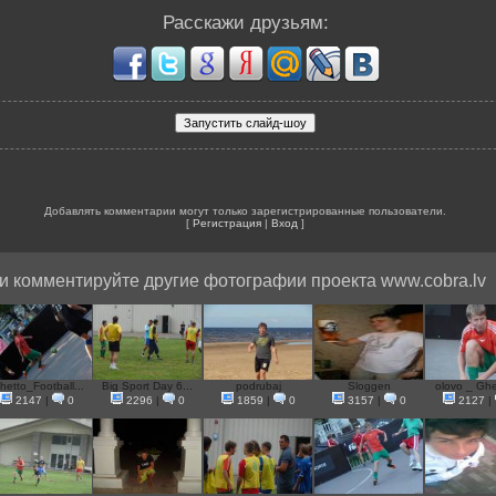
Расскажи друзьям:
Добавлять комментарии могут только зарегистрированные пользователи.
[
Регистрация
|
Вход
]
и комментируйте другие фотографии проекта www.cobra.lv
hetto_Football...
Big Sport Day 6...
podrubaj
Sloggen
olovo _ Ghet
2147
|
0
2296
|
0
1859
|
0
3157
|
0
2127
|