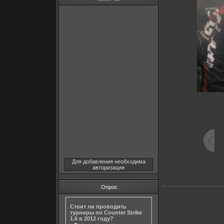
Для добавления необходима
авторизация
Опрос
Стоит ли проводить
турниры по Counter Strike
1.6 в 2012 году?