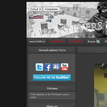
www.CobRa.lv
LIVE Stream
SMS SHOP
Форум
D
Личный кабинет Гость
Реклама
This feature is for Premium users
only!
Мини чат