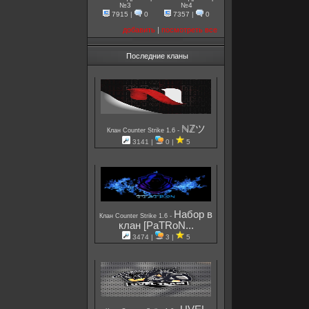
№3
№4
7915
|
0
7357
|
0
добавить
|
посмотреть все
Последние кланы
ℕℤツ
-
Клан Counter Strike 1.6
3141 |
0 |
5
Набор в
-
Клан Counter Strike 1.6
клан [PaTRoN...
3474 |
3 |
5