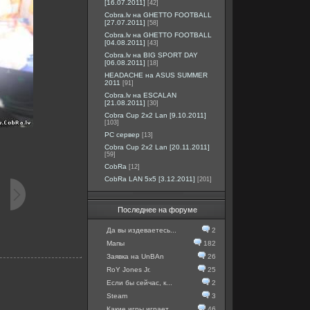
[16.07.2011]
[42]
Cobra.lv на GHETTO FOOTBALL
[27.07.2011]
[58]
Cobra.lv на GHETTO FOOTBALL
[04.08.2011]
[43]
Cobra.lv на BIG SPORT DAY
[06.08.2011]
[18]
HEADACHE на ASUS SUMMER
2011
[91]
Cobra.lv на ESCALAN
[21.08.2011]
[30]
Cobra Cup 2x2 Lan [9.10.2011]
[103]
PC сервер
[13]
Cobra Cup 2x2 Lan [20.11.2011]
[59]
CobRa
[12]
CobRa LAN 5x5 [3.12.2011]
[201]
Последнее на форуме
Да вы издеваетесь...
2
Мапы
182
Заявка на UnBAn
26
RoY Jones Jr.
25
Если бы сейчас, к...
2
Steam
3
Какие игры играет...
46