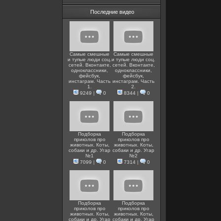
Последние видео
Самые смешные
Самые смешные
и тупые люди соц.
и тупые люди соц.
сетей. Вконтакте,
сетей. Вконтакте,
одноклассники,
одноклассники,
фейсбук,
фейсбук,
инстаграм. Часть
инстаграм. Часть
1.
2.
9249
|
0
8344
|
0
Подборка
Подборка
приколов про
приколов про
животных. Коты,
животных. Коты,
собаки и др. Угар
собаки и др. Угар
№1
№2
7099
|
0
7314
|
0
Подборка
Подборка
приколов про
приколов про
животных. Коты,
животных. Коты,
собаки и др. Угар
собаки и др. Угар