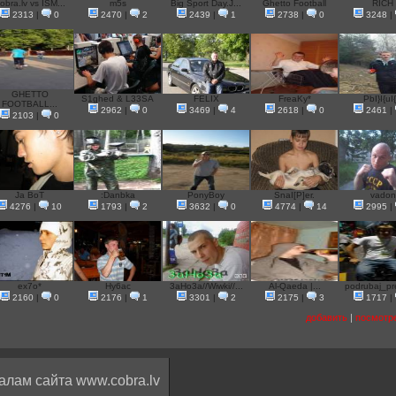
obra.lv vs ISM...
m5s
Big Sport Day.J...
Ghetto Football
RICH
2313
|
0
2470
|
2
2439
|
1
2738
|
0
3248
|
GHETTO
S1ghed & L33SA
FELIX
FreaKy*
PbI}I{uI{
FOOTBALL...
2962
|
0
3469
|
4
2618
|
0
2461
|
2103
|
0
Ja BoT
:Danbka
PonyBoy
SnaI[P]er.
vadon
4276
|
10
1793
|
2
3632
|
0
4774
|
14
2995
|
ex7o*
Hy6ac
3aHo3a//Wiwki//...
Al-Qaeda |...
podrubaj_pre
2160
|
0
2176
|
1
3301
|
2
2175
|
3
1717
|
добавить
|
посмотр
алам сайта www.cobra.lv