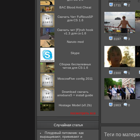
podrubaj+anna
C
1711
|
2
BAC Blood Anti Cheat
Скачать Чит FuRiousSP
для CS 1.6
Скачать чит [F]nxh hook
v1.3 для cs-1.6
Mind Freak
3197
|
3
Naruto mod
Skype
Сборка беспалевных
читов для CS-1.6
bswmoskovskij
2300
|
1
MoscowFive config 2011
Download скачать
amxbans5 + install guide
FoHap1k
Hostage Model (v0.2b)
1963
|
0
посмотреть все
Случайная статья
Плодовый питомник: как
Теги по матери
выращивают, прививают и