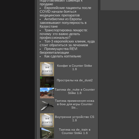
подготавливают саженцы к
продаже
Европейские пациенты после
COVID начали бояться
медицинских препаратов
Антибиотики из Европы
завоевывают популярность в
Казахстане
Транспортировка лекарств:
почему это важно делать
профессионально?
Топ-3 европейских клиник, куда
стоит обратиться за лечением
Преимущества REVI
биоревитализации
Как сделать коптильню
Конфиг в Counter Strike
1.6
Прострелы на de_dust2
Тактика de_nuke в Counter
Strike 1.6
Тактика применения ножа
в бою для игры Counter
Str...
Внутренне устройство CS
1.6
Тактика на de_train в
Counter Strike 1.6