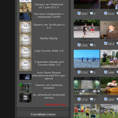
Скачать чит Fablehack
v0.7 для CS-1.6
Ghetto Car 3
CobRa
Быстрое соединение с
2637
|
0
5131
|
серверами CobRa
Скачать чит XeoN для cs
1.6
WinRar WinZip
GHETTO
Sv7-| s1m0
FOOTBALL...
2914
|
1502
|
0
Logo Counter Strike 1.6
3 красивых взрыва для
Counter-Strike 1.6
podrubaj footba...
evk - osi - t
Auto Game Restart
2792
|
3
1699
|
[Автоматический Рестарт
карты]
Скачать чит morihaeq
reloaded
de_winterdust2 download/
ARENA ASUS 2011...
Comaru
скачать
1772
|
0
3554
|
посмотреть все
Случайная статья