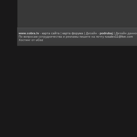
www.cobra.lv
-
карта сайта
|
карта форума
| Дизайн -
podrubaj
| Дизайн данно
По вопросам сотрудничества и рекламы пишите на почту
rusalex11@live.com
Хостинг от
uCoz