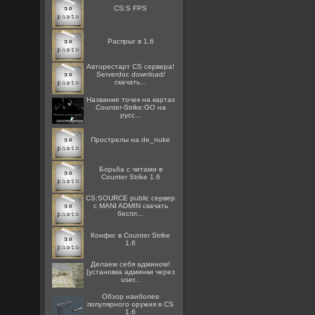
CS:S FPS
Распрыг в 1.6
Авторестарт CS сервера!
Serverdoc download/
скачать...
Название точек на картах
Counter-Strike:GO на
русс...
Прострелы на de_nuke
Борьба с читами в
Counter Strike 1.6
CS:SOURCE public сервер
с MANI ADMIN скачать
беспл...
Конфиг в Counter Strike
1.6
Делаем себя админом!
[установка админки через
user...
Обзор наиболее
популярного оружия в CS
1.6