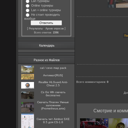
Lan турниры
Online турниры
Lan + online турниры
Не стоит проводить
вообще
[
·
]
Результаты
Архив опросов
Всего ответов:
1596
Календарь
Разное из Файлов
cal / cevo map pack
Антимат[RUS]
Всего комментариев
:
0
Reallite HLGuard Anti-
Cheat 2.5
Cs Go Wh скачать
До
бесплатно
Скачать Плагин Умные
заложники
(Prometheus.amx)
Смотрие и комм
Скачать чит Aimbot SXE
8.5 для CS-1.6