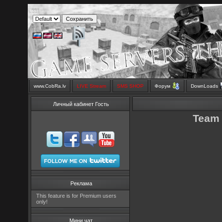
www.CobRa.lv
LIVE Stream
SMS SHOP
Форум
DownLoads
Личный кабинет Гость
Team
Реклама
This feature is for Premium users
only!
Мини чат