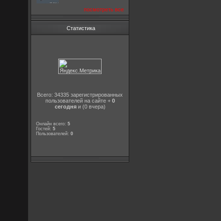
посмотреть все
Статистика
Всего: 34335 зарегистрированных
пользователей на сайте +
0
сегодня
и (0 вчера)
Онлайн всего:
5
Гостей:
5
Пользователей:
0