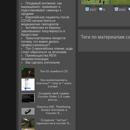
Плодовый питомник: как
olovo - nylon ...
Big Sport Day
выращивают, прививают и
2037
|
0
2301
|
подготавливают саженцы к
продаже
Европейские пациенты после
COVID начали бояться
медицинских препаратов
Антибиотики из Европы
завоевывают популярность в
Казахстане
Теги по материалам са
Транспортировка лекарств:
почему это важно делать
профессионально?
Топ-3 европейских клиник, куда
стоит обратиться за лечением
Преимущества REVI
биоревитализации
Как сделать коптильню
Топ-10 ошибок в CS
Как компилировать
плагины? *.sma to *.amxx
(compil...
Создаём свой сервер
Counter Strike 1.6 сами
[инстр...
Гранаты [HE, Flashbang,
Smoke Grendade в
Counter S...
Создание "чистых"
скриншотов в counter S...