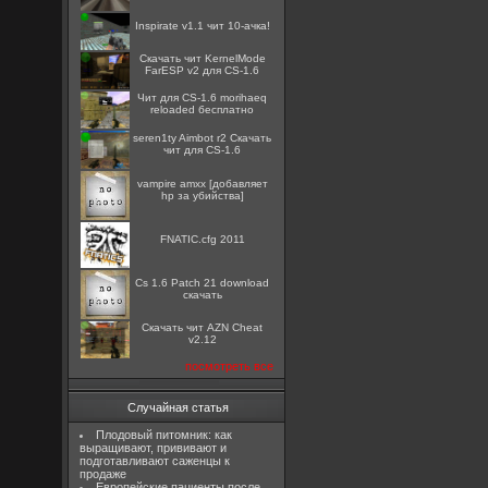
Inspirate v1.1 чит 10-ачка!
Скачать чит KernelMode
FarESP v2 для CS-1.6
Чит для CS-1.6 morihaeq
reloaded бесплатно
seren1ty Aimbot r2 Скачать
чит для CS-1.6
vampire amxx [добавляет
hp за убийства]
FNATIC.cfg 2011
Cs 1.6 Patch 21 download
скачать
Скачать чит AZN Cheat
v2.12
посмотреть все
Случайная статья
Плодовый питомник: как
выращивают, прививают и
подготавливают саженцы к
продаже
Европейские пациенты после