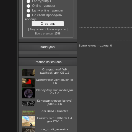
Lan турниры
Online турниры
Lan + online турниры
Не стоит проводить
вообще
[
·
]
Результаты
Архив опросов
Всего ответов:
1596
Всего комментариев
:
6
Календарь
Разное из Файлов
Стандартный WH
(wallhack) для CS 1.6
CustomFlashLight plugin cs
1.6
Bloody Awp skin model для
Cs 1.6
Колекция спрэев (sprays)
для CS1.6
Afk BOMB Transfer
Скачать чит 370hook 1.4
для CS-1.6
de_dust2_assasins