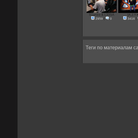
S1ghed & L33SA
[A.J.Y.
2959
|
0
3416
|
Теги по материалам са