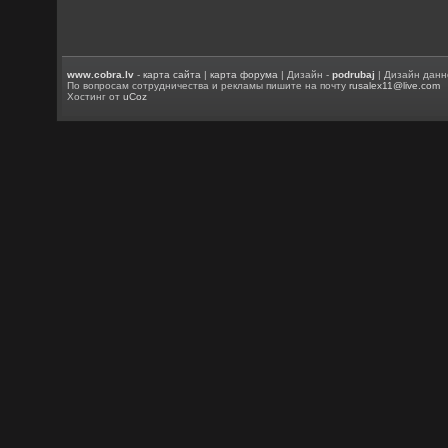
www.cobra.lv
-
карта сайта
|
карта форума
| Дизайн -
podrubaj
| Дизайн данн
По вопросам сотрудничества и рекламы пишите на почту
rusalex11@live.com
Хостинг от
uCoz