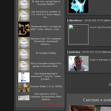
В чем суть читерства в
Counter-Strike?
как настроить сервер cs
1.6 чтоб его было видно
из...
2
Weedlover
[
Мат
(26.06.2011 23:47)
Названия мест на картах
после футбольчик
[dd2, nuke, inferno, train...
Авторестарт CS сервера!
Serverdoc download/
скачать...
1
podrubaj
[
Матер
(26.06.2011 23:22)
Установка бомбы
вода и вправду 
Как установить\запустить
демку в Counter-Strik...
Как компилировать
плагины? *.sma to *.amxx
(compil...
Д
Counter Strike 1.6 vs ЧИТЫ
Как сделать чтоб с
сервака скачивались Wad
файлы
Смотрие и ком
посмотреть все