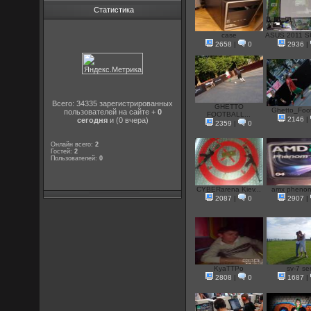
Статистика
case
ASUS 2011 S
2658
|
0
2936
|
Всего: 34335 зарегистрированных
GHETTO
Ghetto_Footb
пользователей на сайте +
0
FOOTBALL...
2146
|
сегодня
и (0 вчера)
2359
|
0
Онлайн всего:
2
Гостей:
2
Пользователей:
0
CYBERarena Kiev...
amx phenon I
2087
|
0
2907
|
KyaTTPo
sv-7 s
2808
|
0
1687
|