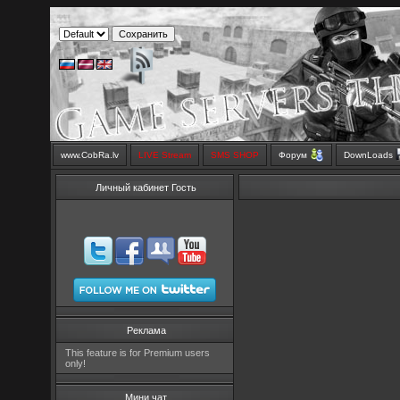
www.CobRa.lv
LIVE Stream
SMS SHOP
Форум
DownLoads
Личный кабинет Гость
Реклама
This feature is for Premium users
only!
Мини чат