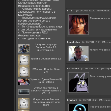
COVID начали бояться
медицинских препаратов
Антибиотики из Европы
6
Т1_
[
Материал
]
(27.06.2011 22:06)
завоевывают популярность в
Казахстане
Транспортировка лекарств:
Ласоник не спро
почему это важно делать
профессионально?
Топ-3 европейских клиник, куда
стоит обратиться за лечением
Преимущества REVI
биоревитализации
Как сделать коптильню
5
podrubaj
[
Матер
(27.06.2011 01:01)
Раскрутка сервера
Counter Strike 1.6
потому что все з
[инструкция д...
Трюки в Counter Strike 1.6
4
Lasonik
[
Матери
(27.06.2011 00:44)
CW server Counter Strike
1.6
Тока почему у ме
Уроки от Эдика [Moscow5]
на de_inferno
Статья про тактику с
баллистическим щитом в
CS 1.6
Искусство снайпера –
3
fri3ght
[
Материа
(27.06.2011 00:21)
свинцовый привет для
врага
нее это было до 