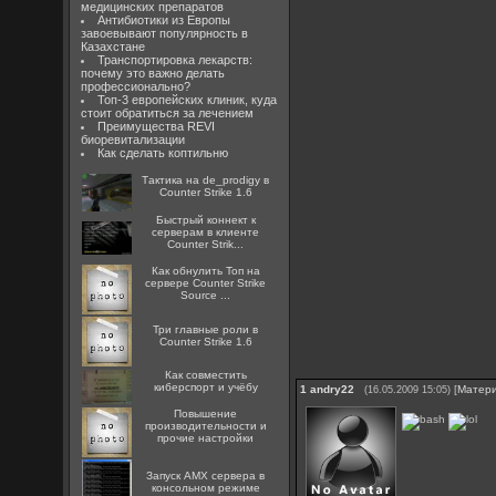
медицинских препаратов
Антибиотики из Европы
завоевывают популярность в
Казахстане
Транспортировка лекарств:
почему это важно делать
профессионально?
Топ-3 европейских клиник, куда
стоит обратиться за лечением
Преимущества REVI
биоревитализации
Как сделать коптильню
Тактика на de_prodigy в
Counter Strike 1.6
Быстрый коннект к
серверам в клиенте
Counter Strik...
Как обнулить Топ на
сервере Counter Strike
Source ...
Три главные роли в
Counter Strike 1.6
Как совместить
киберспорт и учёбу
1
andry22
[
Матер
(16.05.2009 15:05)
Повышение
производительности и
прочие настройки
Запуск AMX сервера в
консольном режиме