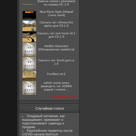
Замена ников с рекламой
на сервер КС 1.6
New Rank Style [Новый
стиль /rank]
Скачать чит n0manc0rz
alpha для CS-1.6
Скачать чит test hook v0.1
для CS-1.6
AimBot Detection
[Обнаружение аимбота]
Скачать чит XeoN для cs
1.6
FunMod v4.0
admin name.amxx
[выводить тег ADMIN
рядом с ником ...
посмотреть все
Случайная статья
Плодовый питомник: как
выращивают, прививают и
подготавливают саженцы к
продаже
Европейские пациенты после
COVID начали бояться