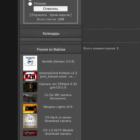
Незнаю
[
·
]
Результаты
Архив опросов
Всего ответов:
1258
Календарь
Всего комментариев
:
1
Разное из Файлов
Ventrilo (Version 3.0.8)
Universal Anti KzHack v1.3
[anti_kzhack.amxx - cs ...
Скачать чит CDHack 4.33
для CS-1.6
Cs Go Wh скачать
бесплатно
Weapon Lights v0.6
CS Hack cs server
Download скачать
CS 1.6 HLTV Models
download скачать