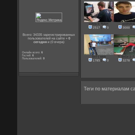
cobra.lv Nylon
podrubaj
2517
|
0
3000
|
Всего: 34335 зарегистрированных
пользователей на сайте +
0
сегодня
и (0 вчера)
Онлайн всего:
6
Гостей:
6
Sv7-| sem
?! Sn1x ;) :* 
Пользователей:
0
1785
|
0
3278
|
Теги по материалам са