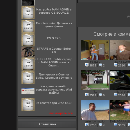
Настройка MANI ADMIN в
сервере CS:SOURCE
Д
Counter-Strike: Делаем из
демки фильм
Смотрие и комме
CS:S FPS
STRAFE в Counter-Strike
1.6
CS:SOURCE public сервер
FaTLoL
Sv7-| s1m0.
с MANI ADMIN скачать
беспл...
3872
|
2
2910
|
Тренировки в Counter
Strike. Советы и обучение
Как сделать чтоб с
сервака скачивались Wad
T1
Na`Vi stari.
файлы
2581
|
0
2544
|
36 советов при игре в CS:
посмотреть все
style_by_mojlot
DAMAGAAA [Kie
Статистика
1736
|
4
3055
|