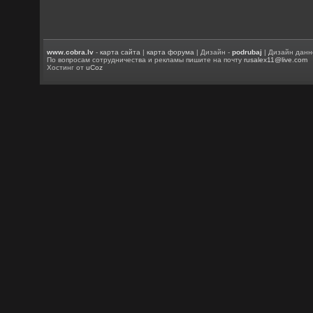
www.cobra.lv
-
карта сайта
|
карта форума
| Дизайн -
podrubaj
| Дизайн данн
По вопросам сотрудничества и рекламы пишите на почту
rusalex11@live.com
Хостинг от
uCoz