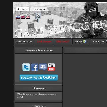
www.CobRa.lv
LIVE Stream
SMS SHOP
Форум
DownLoads
Личный кабинет Гость
Реклама
This feature is for Premium users
only!
Мини чат