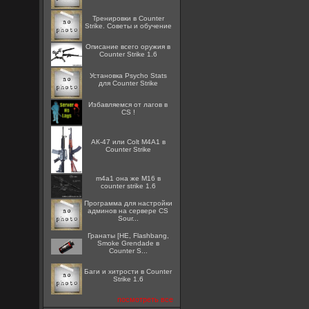
Тренировки в Counter
Strike. Советы и обучение
Описание всего оружия в
Counter Strike 1.6
Установка Psycho Stats
для Counter Strike
Избавляемся от лагов в
CS !
АК-47 или Colt M4A1 в
Counter Strike
m4a1 она же M16 в
counter strike 1.6
Программа для настройки
админов на сервере CS
Sour...
Гранаты [HE, Flashbang,
Smoke Grendade в
Counter S...
Баги и хитрости в Counter
Strike 1.6
посмотреть все