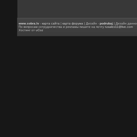
www.cobra.lv
-
карта сайта
|
карта форума
| Дизайн -
podrubaj
| Дизайн данно
По вопросам сотрудничества и рекламы пишите на почту
rusalex11@live.com
Хостинг от
uCoz