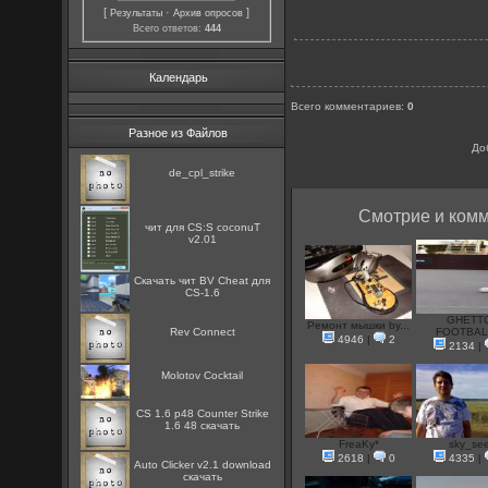
[
·
]
Результаты
Архив опросов
Всего ответов:
444
Календарь
Всего комментариев
:
0
Разное из Файлов
До
de_cpl_strike
Смотрие и комм
чит для CS:S coconuT
v2.01
Скачать чит BV Cheat для
CS-1.6
GHETT
Ремонт мышки by...
Rev Connect
FOOTBALL
4946
|
2
2134
|
Molotov Cocktail
CS 1.6 p48 Counter Strike
1.6 48 скачать
FreaKy*
sky_se
2618
|
0
4335
|
Auto Clicker v2.1 download
скачать