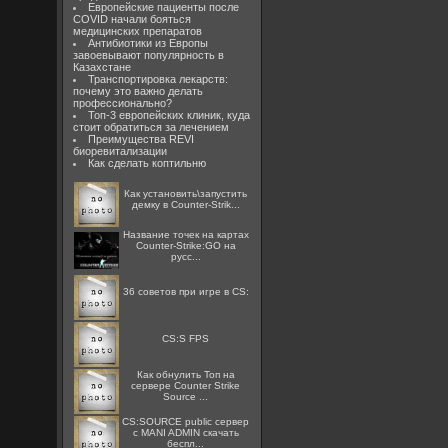
Европейские пациенты после
COVID начали бояться
медицинских препаратов
Антибиотики из Европы
завоевывают популярность в
Казахстане
Транспортировка лекарств:
почему это важно делать
профессионально?
Топ-3 европейских клиник, куда
стоит обратиться за лечением
Преимущества REVI
биоревитализации
Как сделать коптильню
Как установить\запустить
демку в Counter-Strik...
Название точек на картах
Counter-Strike:GO на
русс...
36 советов при игре в CS:
CS:S FPS
Как обнулить Топ на
сервере Counter Strike
Source ...
CS:SOURCE public сервер
с MANI ADMIN скачать
беспл...