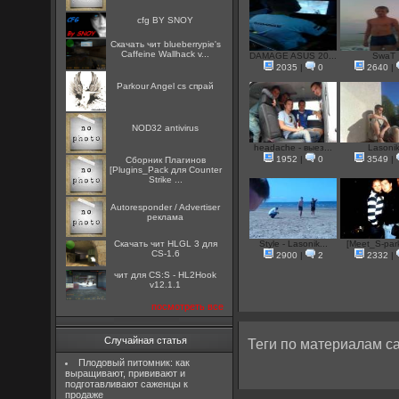
cfg BY SNOY
Скачать чит blueberrypie's
Caffeine Wallhack v...
DAMAGE ASUS 20...
SwaT
2035
|
0
2640
|
Parkour Angel cs спрай
NOD32 antivirus
headache - выез...
Lasoni
1952
|
0
3549
|
Сборник Плагинов
[Plugins_Pack для Counter
Strike ...
Autoresponder / Advertiser
реклама
Скачать чит HLGL 3 для
Style - Lasonik...
[Meet_S-park
CS-1.6
2900
|
2
2332
|
чит для CS:S - HL2Hook
v12.1.1
посмотреть все
Случайная статья
Теги по материалам са
Плодовый питомник: как
выращивают, прививают и
подготавливают саженцы к
продаже