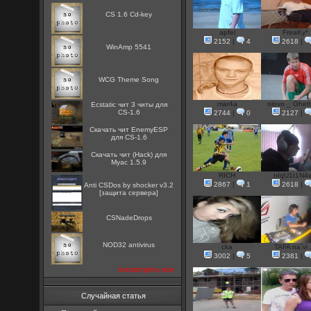
CS 1.6 Cd-key
apfel
FreaKy*
2152
|
4
2618
|
WinAmp 5541
WCG Theme Song
mar4a
olovo _ Ghetto
Ecstatic чит 3 читы для
CS-1.6
2744
|
0
2127
|
Скачать чит EnemyESP
для CS-1.6
Скачать чит (Hack) для
Myac 1.5.9
RICH
nIqU1t1N4
2867
|
1
2618
|
Anti CSDos by shocker v3.2
[защита сервера]
CSNadeDrops
NOD32 antivirus
cka
TAFA na`vi .
3002
|
5
2381
|
посмотреть все
Случайная статья