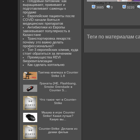
Плодовый питомник: как
CobRa T_T
DEMON
выращивают, прививают и
3685
|
0
3220
|
подготавливают саженцы к
продаже
Европейские пациенты после
COVID начали бояться
медицинских препаратов
Антибиотики из Европы
завоевывают популярность в
Казахстане
Теги по материалам са
Транспортировка лекарств:
почему это важно делать
профессионально?
Топ-3 европейских клиник, куда
стоит обратиться за лечением
Преимущества REVI
биоревитализации
Как сделать коптильню
Тактика кемпера в Counter
Strike 1.6
Гранаты [HE, Flashbang,
Smoke Grendade в
Counter S...
Что такое чит в Counter-
Strike
Мышка в игре Counter
Strike! Какая лучше?
Какую вы...
Counter-Strike: Делаем из
демки фильм