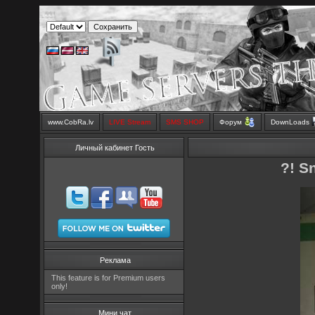
www.CobRa.lv
LIVE Stream
SMS SHOP
Форум
DownLoads
Личный кабинет Гость
?! S
Реклама
This feature is for Premium users
only!
Мини чат