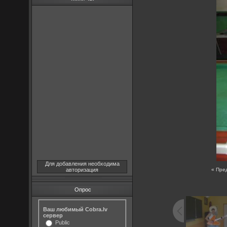
Для добавления необходима
авторизация
« Пре
Опрос
Ваш любимый Cobra.lv
сервер
Public