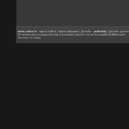
www.cobra.lv
-
карта сайта
|
карта форума
| Дизайн -
podrubaj
| Дизайн данно
По вопросам сотрудничества и рекламы пишите на почту
rusalex11@live.com
Хостинг от
uCoz