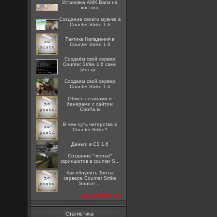
Установка AMX Bans на
хостинг
Создание своего мувика в
Counter Strike 1.6
Тактика Нападения в
Counter Strike 1.6
Создаём свой сервер
Counter Strike 1.6 сами
[инстр...
Создаем свой сервер
Counter Strike 1.6
Oбмен ссылками и
банерами с сайтом
CobRa.lv
В чем суть читерства в
Counter-Strike?
Деньги в CS 1.6
Создание "чистых"
скриншотов в counter S...
Как обнулить Топ на
сервере Counter Strike
Source ...
посмотреть все
Статистика