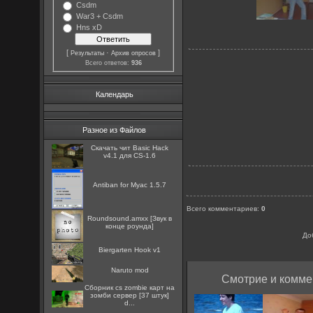
Csdm
War3 + Csdm
Hns xD
[
·
]
Результаты
Архив опросов
Всего ответов:
936
Календарь
Разное из Файлов
Скачать чит Basic Hack
v4.1 для CS-1.6
Antiban for Myac 1.5.7
Всего комментариев
:
0
Roundsound.amxx [Звук в
конце роунда]
До
Biergarten Hook v1
Naruto mod
Смотрие и комме
Сборник cs zombie карт на
зомби сервер [37 штук]
d...