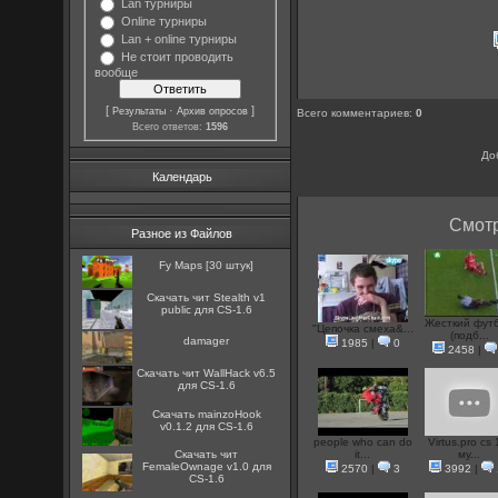
Lan турниры
Online турниры
Lan + online турниры
Не стоит проводить
вообще
[
·
]
Результаты
Архив опросов
Всего комментариев
:
0
Всего ответов:
1596
До
Календарь
Смотр
Разное из Файлов
Fy Maps [30 штук]
Скачать чит Stealth v1
public для CS-1.6
Жесткий фут
"Цепочка смеха&...
(подб...
damager
1985
|
0
2458
|
Скачать чит WallHack v6.5
для CS-1.6
Скачать mainzoHook
v0.1.2 для CS-1.6
people who can do
Virtus.pro cs 
Скачать чит
it...
му...
FemaleOwnage v1.0 для
2570
|
3
3992
|
CS-1.6