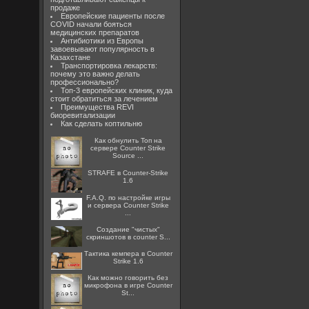
продаже
Европейские пациенты после
COVID начали бояться
медицинских препаратов
Антибиотики из Европы
завоевывают популярность в
Казахстане
Транспортировка лекарств:
почему это важно делать
профессионально?
Топ-3 европейских клиник, куда
стоит обратиться за лечением
Преимущества REVI
биоревитализации
Как сделать коптильню
Как обнулить Топ на
сервере Counter Strike
Source ...
STRAFE в Counter-Strike
1.6
F.A.Q. по настройке игры
и сервера Counter Strike
...
Создание "чистых"
скриншотов в counter S...
Тактика кемпера в Counter
Strike 1.6
Как можно говорить без
микрофона в игре Counter
St...