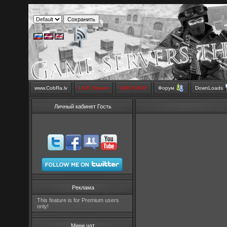
www.CobRa.lv
LIVE Stream
SMS SHOP
Форум
DownLoads
Личный кабинет Гость
Реклама
This feature is for Premium users
only!
Мини чат