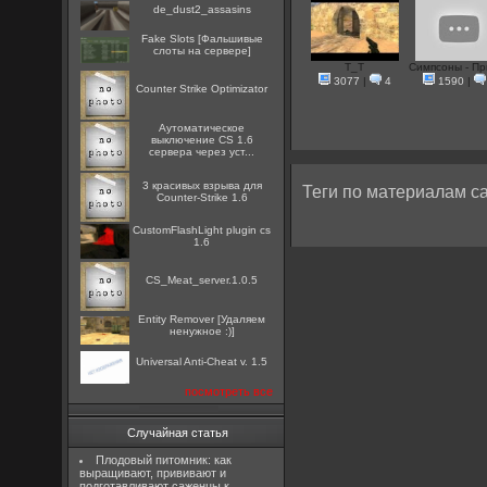
de_dust2_assasins
Fake Slots [Фальшивые
слоты на сервере]
T_T
Симпсоны - Пр
3077
|
4
1590
|
Counter Strike Optimizator
Аутоматическое
выключение CS 1.6
сервера через уст...
3 красивых взрыва для
Теги по материалам са
Counter-Strike 1.6
CustomFlashLight plugin cs
1.6
CS_Meat_server.1.0.5
Entity Remover [Удаляем
ненужное :)]
Universal Anti-Cheat v. 1.5
посмотреть все
Случайная статья
Плодовый питомник: как
выращивают, прививают и
подготавливают саженцы к