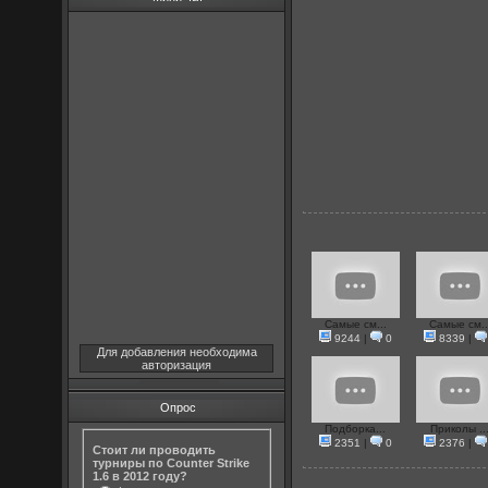
Самые см...
Самые см..
9244
|
0
8339
|
Для добавления необходима
авторизация
Опрос
Подборка...
Приколы ..
2351
|
0
2376
|
Стоит ли проводить
турниры по Counter Strike
1.6 в 2012 году?