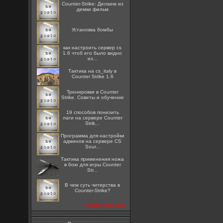
Counter-Strike: Делаем из
демки фильм
Установка бомбы
как настроить сервер cs
1.6 чтоб его было видно
из...
Тактика на cs_italy в
Counter Strike 1.6
Тренировки в Counter
Strike. Советы и обучение
19 способов понизить
лаги на сервере Counter
Strik...
Программа для настройки
админов на сервере CS
Sour...
Тактика применения ножа
в бою для игры Counter
Str...
В чем суть читерства в
Counter-Strike?
посмотреть все