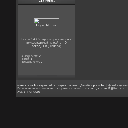
Статистика
Всего: 34335 зарегистрированных
пользователей на сайте +
0
сегодня
и (0 вчера)
Онлайн всего:
2
Гостей:
2
Пользователей:
0
www.cobra.lv
-
карта сайта
|
карта форума
| Дизайн -
podrubaj
| Дизайн данно
По вопросам сотрудничества и рекламы пишите на почту
rusalex11@live.com
Хостинг от
uCoz