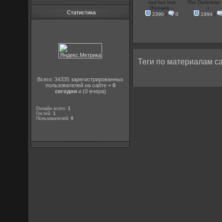
sad but true
The Darkness-
[Концер...
i...
Статистика
2390
|
0
1994
|
Теги по материалам са
Всего: 34335 зарегистрированных
пользователей на сайте +
0
сегодня
и (0 вчера)
Онлайн всего:
1
Гостей:
1
Пользователей:
0