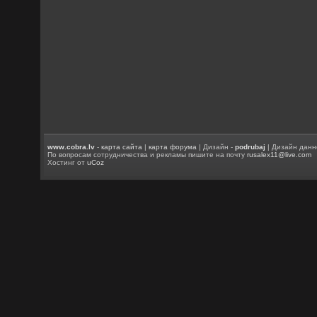
www.cobra.lv
-
карта сайта
|
карта форума
| Дизайн -
podrubaj
| Дизайн данн
По вопросам сотрудничества и рекламы пишите на почту
rusalex11@live.com
Хостинг от
uCoz