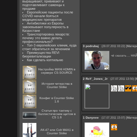
выращивают, прививают и
подготавливают саженцы к
продаже
Европейские пациенты после
COVID начали бояться
медицинских препаратов
Антибиотики из Европы
завоевывают популярность в
Казахстане
Транспортировка лекарств:
почему это важно делать
профессионально?
Топ-3 европейских клиник, куда
3
podrubaj
[
Матер
(29.07.2011 03:22)
стоит обратиться за лечением
Преимущества REVI
чё сказать ... Н
биоревитализации
Как сделать коптильню
Настройка MANI ADMIN в
сервере CS:SOURCE
2
RoY_Jones_Jr
[
(27.07.2011 13:50)
История читерства в
Counter Strike
Конфиг в Counter Strike
1.6
Статья про тактику с
баллистическим щитом в
CS 1.6
1
Danyeee
[
Матер
(17.07.2011 15:07)
АК-47 или Colt M4A1 в
Counter Strike