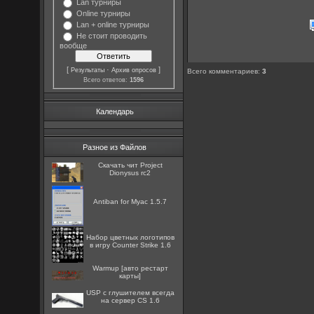
Lan турниры
Online турниры
Lan + online турниры
Не стоит проводить
вообще
[
·
]
Результаты
Архив опросов
Всего комментариев
:
3
Всего ответов:
1596
Календарь
Разное из Файлов
Скачать чит Project
Dionysus rc2
Antiban for Myac 1.5.7
Набор цветных логотипов
в игру Counter Strike 1.6
Warmup [авто рестарт
карты]
USP с глушителем всегда
на сервер CS 1.6