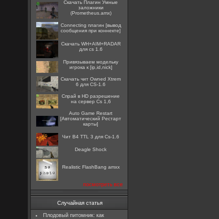
Скачать Плагин Умные
заложники
(Prometheus.amx)
Connecting плагин [вывод
сообщения при коннекте]
Скачать WH+AIM+RADAR
для cs 1.6
Привязываем модельку
игрока к [ip,id,nick]
Скачать чит Owned Xtrem
6 для CS-1.6
Спрай в HD разрешение
на сервер Cs 1,6
Auto Game Restart
[Автоматический Рестарт
карты]
Чит B4 TTL 3 для Cs-1.6
Deagle Shock
Realistic FlashBang amxx
посмотреть все
Случайная статья
Плодовый питомник: как