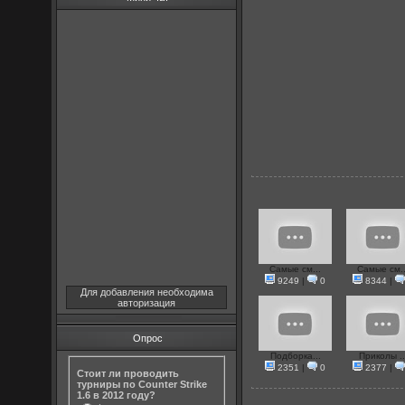
Самые см...
Самые см..
9249
|
0
8344
|
Для добавления необходима
авторизация
Опрос
Подборка...
Приколы ..
2351
|
0
2377
|
Стоит ли проводить
турниры по Counter Strike
1.6 в 2012 году?