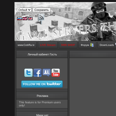
www.CobRa.lv
LIVE Stream
SMS SHOP
Форум
DownLoads
Личный кабинет Гость
Реклама
This feature is for Premium users
only!
Мини чат