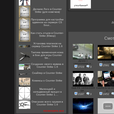
Делаем Лого в Counter
Strike (для новечков)
Программа для настройки
админов на сервере CS
Д
Sour...
Как стать отцом в Counter-
Strike (Юмор)
Смот
Установка плагинов на
сервер Counter Strike 1.6
Тактика применения ножа
в бою для игры Counter
Str...
Драка с
EKAMON
гаишниками в...
Создание своего мувика в
2591
|
Counter Strike 1.6
2723
|
3
Снайпер в Counter Strike
Комиксы о Counter Strike
Dub FX 18/04/2009
CobRa.lv vs n
Маленький и
&#...
д...
неподвижный прицел в
2197
|
3
2452
|
Counter Strike 1....
Описание всего оружия в
Counter Strike 1.6
посмотреть все