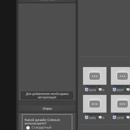
Самые см...
Самые см..
9243
|
0
8337
|
Для добавления необходима
авторизация
Опрос
Подборка...
Приколы ..
2351
|
0
2376
|
Какой дизайн Cobra.lv
используете?
Стандартный