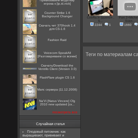
Привязываем модельку
игрока к [ip,id,nick]
Counter Strike 1.6
Background Changer
CobRa.lv (quench ,
Part 2=Miche
S...
Sven...
2244
|
1
1660
|
Скачать чит 370hook 1.4
для CS-1.6
Fashion Raid
Voicecom SpeakAll
Теги по материалам са
[Разговариваем со всеми]
Скачать/Download the
Ventrilo Client (Version 3.0)
FlashFlare plugin CS 1.6
Мапс сервера (11.12.2008)
Na'Vi [Natus Vincere] Cfg
2010 new updated [ск...
посмотреть все
Случайная статья
Плодовый питомник: как
выращивают, прививают и