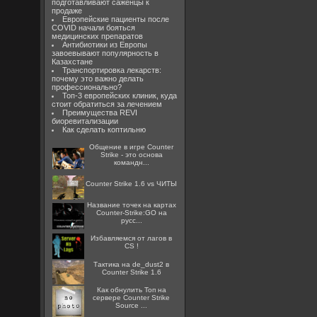
подготавливают саженцы к
продаже
Европейские пациенты после
COVID начали бояться
медицинских препаратов
Антибиотики из Европы
завоевывают популярность в
Казахстане
Транспортировка лекарств:
почему это важно делать
профессионально?
Топ-3 европейских клиник, куда
стоит обратиться за лечением
Преимущества REVI
биоревитализации
Как сделать коптильню
Общение в игре Counter
Strike - это основа
командн...
Counter Strike 1.6 vs ЧИТЫ
Название точек на картах
Counter-Strike:GO на
русс...
Избавляемся от лагов в
CS !
Тактика на de_dust2 в
Counter Strike 1.6
Как обнулить Топ на
сервере Counter Strike
Source ...