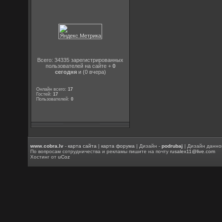
Всего: 34335 зарегистрированных
пользователей на сайте +
0
сегодня
и (0 вчера)
Онлайн всего:
17
Гостей:
17
Пользователей:
0
www.cobra.lv
-
карта сайта
|
карта форума
| Дизайн -
podrubaj
| Дизайн данно
По вопросам сотрудничества и рекламы пишите на почту
rusalex11@live.com
Хостинг от
uCoz