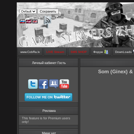
www.CobRa.lv
LIVE Stream
SMS SHOP
Форум
DownLoads
Личный кабинет Гость
Som (Ginex) &
Реклама
This feature is for Premium users
only!
Мини чат