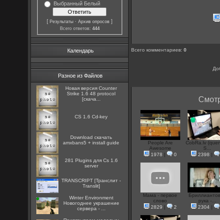
Выбранный Белый
[
·
]
Результаты
Архив опросов
Всего ответов:
444
Всего комментариев
:
0
Календарь
До
Разное из Файлов
Новая версия Counter
Strike 1.6 48 protocol
Смотр
[скача...
CS 1.6 Cd-key
Download скачать
amxbans5 + install guide
People Are
CobRa.lv (quen
Awesome
S...
1978
|
0
2398
|
281 Plugins для Cs 1.6
server
TRANSCRIPT [Транслит -
Translit]
Мама - первое
Бриллианто
Winter Environment
слово
рука -...
Новогоднее украшение
2829
|
2
2304
|
сервера - ...