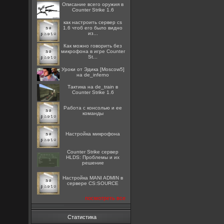
Описание всего оружия в
Counter Strike 1.6
как настроить сервер cs
1.6 чтоб его было видно
из...
Как можно говорить без
микрофона в игре Counter
St...
Уроки от Эдика [Moscow5]
на de_inferno
Тактика на de_train в
Counter Strike 1.6
Работа с консолью и ее
команды
Настройка микрофона
Counter Strike сервер
HLDS: Проблемы и их
решение
Настройка MANI ADMIN в
сервере CS:SOURCE
посмотреть все
Статистика