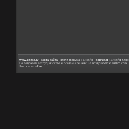
www.cobra.lv
-
карта сайта
|
карта форума
| Дизайн -
podrubaj
| Дизайн данн
По вопросам сотрудничества и рекламы пишите на почту
rusalex11@live.com
Хостинг от
uCoz