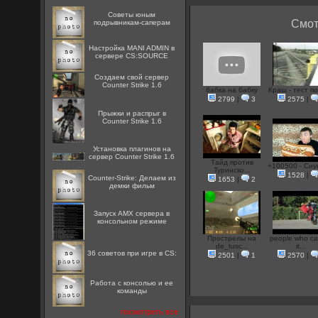
Советы юным
Смот
подрывникам-саперам
Настройка MANI ADMIN в
сервере CS:SOURCE
Создаем свой сервер
Counter Strike 1.6
бабка на бабку
Краш - тест п
2799
|
3
2575
|
Прыжки и распрыг в
Counter Strike 1.6
Установка плагинов на
сервер Counter Strike 1.6
Тайд против
+100500 - Сну
Туринско...
1528
|
Counter-Strike: Делаем из
1653
|
2
демки фильм
Запуск AMX сервера в
консольном режиме
Прострелы на
people who ca
de_tusc...
it...
36 советов при игре в CS:
2501
|
1
2570
|
Работа с консолью и ее
команды
посмотреть все