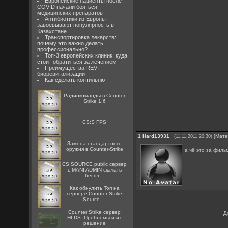
Европейские пациенты после
COVID начали бояться
медицинских препаратов
Антибиотики из Европы
завоевывают популярность в
Казахстане
Транспортировка лекарств:
почему это важно делать
профессионально?
Топ-3 европейских клиник, куда
стоит обратиться за лечением
Преимущества REVI
биоревитализации
Как сделать коптильню
Радиокоманды в Counter
Strike 1.6
CS:S FPS
1
Hard13931
[
Мате
(11.11.2011 20:30)
Замена стандартного
оружия в Counter-Strike
а чё это за филь
CS:SOURCE public сервер
с MANI ADMIN скачать
беспл...
Как обнулить Топ на
сервере Counter Strike
Source ...
Counter Strike сервер
Д
HLDS: Проблемы и их
решение