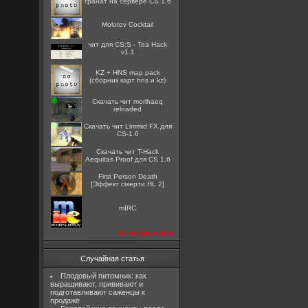
гранат на сервере CS 1.6
Molotov Cocktail
чит для CS:S - Tea Hack
v1.1
KZ + HNS map pack
(сборник карт hns и kz)
Скачать чит morihaeq
reloaded
Скачать чит Limmid FX для
CS-1.6
Скачать чит T-Hack
Aequitas Proof для CS 1.6
First Person Death
[Эффект смерти HL 2]
mIRC
посмотреть все
Случайная статья
Плодовый питомник: как
выращивают, прививают и
подготавливают саженцы к
продаже