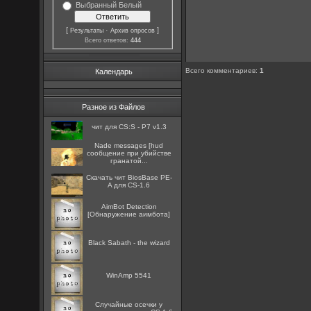
Выбранный Белый
[
·
]
Результаты
Архив опросов
Всего ответов:
444
Всего комментариев
:
1
Календарь
Разное из Файлов
чит для CS:S - P7 v1.3
Nade messages [hud
сообщение при убийстве
гранатой...
Скачать чит BiosBase PE-
A для CS-1.6
AimBot Detection
[Обнаружение аимбота]
Black Sabath - the wizard
WinAmp 5541
Случайные осечки у