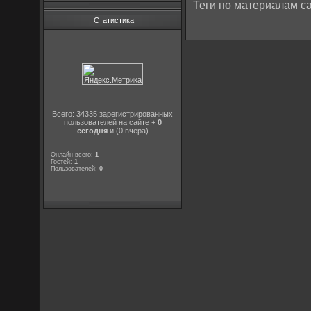
Теги по материалам са
Статистика
Всего: 34335 зарегистрированных
пользователей на сайте +
0
сегодня
и (0 вчера)
Онлайн всего:
1
Гостей:
1
Пользователей:
0