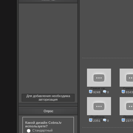
Самые см...
Самые 
9248
|
0
8343
Для добавления необходима
авторизация
Опрос
Подборка...
Прикол
2351
|
0
2377
Какой дизайн Cobra.lv
используете?
Стандартный