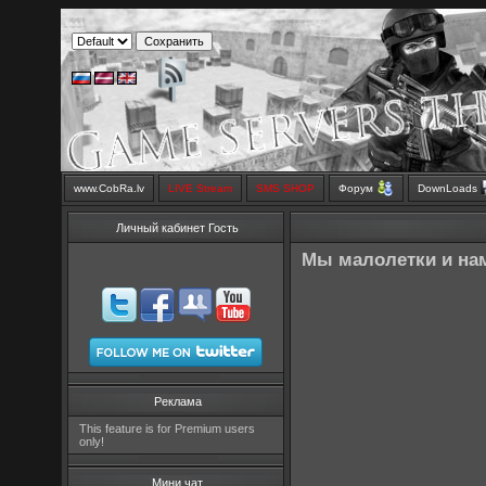
www.CobRa.lv
LIVE Stream
SMS SHOP
Форум
DownLoads
Личный кабинет Гость
Мы малолетки и нам
Реклама
This feature is for Premium users
only!
Мини чат