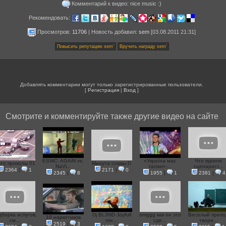
Комментарий к видео: nice music :)
Рекомендовать:
Просмотров:
11706
|
Новость добавил
:
sem
[03.08.2011 21:31]
Добавлять комментарии могут только зарегистрированные пользователи.
[
Регистрация
|
Вход
]
Смотрите и комментируйте также другие видео на сайте
ESWC: AGAiN vs.
«Україна має
Что курили
то приколы 01
Минута славы:D
NaVi...
талант-...
сценарист...
2364
|
1
2171
|
0
2345
|
8
1955
|
1
2381
|
4
дборка испугов,
Dj BL3ND Joyfull
omggg как он это
Веселый препо
10 наркотиков
см...
mix...
сде...
твори...
2519
|
3