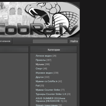
оп кланов
Категории
Личное видео
[26]
Приколы
[387]
Музыка
[288]
Спорт
[48]
Игровое видео
[158]
Другое
[102]
Мувики cs.CobRa.lv
[42]
Fail
[33]
Мувики Counter Strike
[77]
Турниры Counter Strike 1.6
[23]
ASUS SUMMER 2011Киев
Украина [HEADACHE +]
[11]
Stream трансляции
[11]