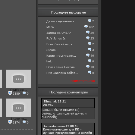
Последнее на форуме
Да вы издеваетесь...
2
Мапы
182
Заявка на UnBAn
26
RoY Jones Jr.
25
Если бы сейчас, к...
2
Steam
3
Какие игры играет...
46
help
6
Новая тема.Беспла...
10
Рип шаблона сайта...
8
посмотреть все
Подборка...
Последние комментарии
2389
|
0
Dima_ak
19:21
Ak-VaL
раньше были отцами кс)
сейчас отцами детей дочек и
сыновей))
Видео пр...
2374
|
0
tomastomenas12
08:45
Комплектующие для ПК –
лучшие предложения на онлайн