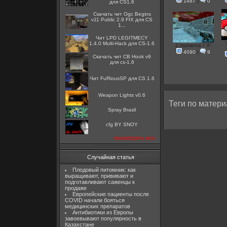
1487
|
0
для CS1.6
Скачать чит Ogc Begins
v11 Public 2.9 FIX для CS
1...
Чит LPD LEGITMECY
1.4.0 Multi-Hack для CS-1.6
2 moments ! :P
4090
|
9
Скачать чит CB Hook v9
для cs-1.6
Чит FuRiousSP для CS 1.6
Weapon Lights v0.6
Теги по матери
Spray Brasil
cfg BY SNOY
посмотреть все
Случайная статья
Плодовый питомник: как
выращивают, прививают и
подготавливают саженцы к
продаже
Европейские пациенты после
COVID начали бояться
медицинских препаратов
Антибиотики из Европы
завоевывают популярность в
Казахстане