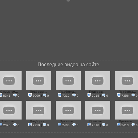
Последние видео на сайте
Самые см...
Подборка...
Подборка...
Подборка...
Подборка...
8341
|
0
7099
|
0
7312
|
0
7915
|
0
7356
|
0
Приколы ...
Подборка...
Приколы ...
Приколы ...
Приколы ...
2376
|
0
2259
|
0
2406
|
0
2318
|
0
2413
|
0