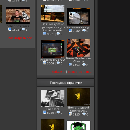
1724
|
1
Важный девайс
бобёр зажигает
при игре в cs:go -
Разминка в cs:go
1604
|
1
lost vape вейп
2932
|
0
3361
|
0
посмотреть все
Razer Deathadder
Играемс в CS:GO
Chroma
3006
|
0
2454
|
0
добавить
|
посмотреть все
Последние странички
Волгоградский
LanaTool
паблик (Ак...
6036
|
0
6325
|
0