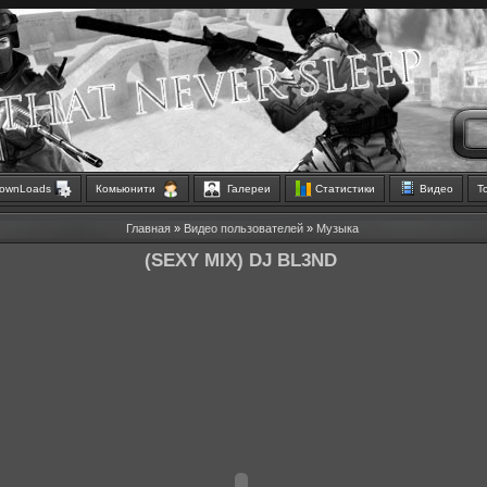
ownLoads
Комьюнити
Галереи
Статистики
Видео
Т
Главная
»
Видео пользователей
»
Музыка
(SEXY MIX) DJ BL3ND