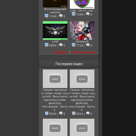
Волгоградский
.:Life:. Do^It_| ko...
паблик
7199
|
0
7184
|
0
LAM
DeekeyS
6984
|
0
7718
|
0
добавить
|
посмотреть все
Последние видео
Самые смешные
Самые смешные
и тупые люди соц.
и тупые люди соц.
сетей. Вконтакте,
сетей. Вконтакте,
одноклассники,
одноклассники,
фейсбук,
фейсбук,
инстаграм. Часть
инстаграм. Часть
1.
2.
9244
|
0
8341
|
0