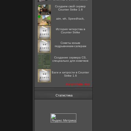
Создаем свой сервер
Counter Strike 1.6
aim, wh, Speedhack,
История читерства в
Counter Strike
Советы юным
подрывникам-саперам
Создание сервера CS,
специально для новичков
Баги и хитрости в Counter
Strike 1.6
посмотреть все
Статистика