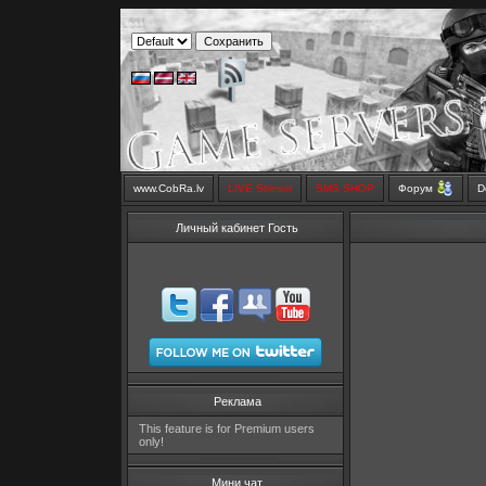
www.CobRa.lv
LIVE Stream
SMS SHOP
Форум
D
Личный кабинет Гость
Реклама
This feature is for Premium users
only!
Мини чат