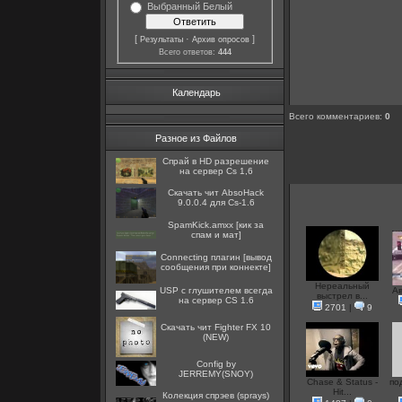
Выбранный Белый
[
·
]
Результаты
Архив опросов
Всего ответов:
444
Календарь
Всего комментариев
:
0
Разное из Файлов
Спрай в HD разрешение
на сервер Cs 1,6
Скачать чит AbsoHack
9.0.0.4 для Cs-1.6
SpamKick.amxx [кик за
спам и мат]
Connecting плагин [вывод
сообщения при коннекте]
Нереальный
USP с глушителем всегда
Ав
выстрел в...
на сервер CS 1.6
2701
|
9
Скачать чит Fighter FX 10
(NEW)
Config by
JERREMY(SNOY)
Chase & Status -
по
Hit...
Колекция спрэев (sprays)