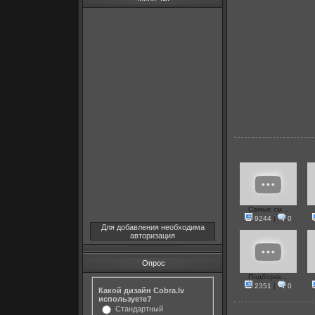
Самые см...
9244
|
0
Для добавления необходима
авторизация
Опрос
Подборка...
2351
|
0
Какой дизайн Cobra.lv
используете?
Стандартный