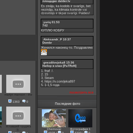
площадке dalder.lv
Es zināju, ka kodols ir svarīgs, bet
nezināju, ka
klimata kontrole
vai
dzesētājs ir tikpat svarīgi. Paldies!
yuriq
01:53
742
КУПЛЮ КОБРУ
Aleksandr_P
10:37
Dombr
Женился наконец-то. Поздравляю
gnezdilovjeka8
15:36
Набор в клан [PaTRoN]
1. fnaf .!.
2. 15
3. Steam
4. https://v.com/jeka897
5. 1-1,5 годa
посмотреть все
marlyn manson - the
...
1363
|
0
Последние фото
д
Уставший трудяга
Chernovar
Фотография 1
:))...
4925
|
0
3200
|
0