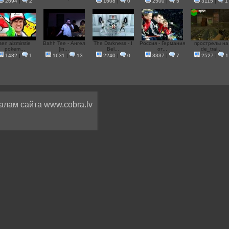
2694
|
2
1608
|
0
2500
|
5
3115
|
1
sen aizmirstie
Bahh Tee - Ангел
The Darkness - I
Россия - Германия
прострелы на
pokem...
[in...
Bel...
от...
de_trai...
1482
|
1
1631
|
13
2240
|
0
3337
|
7
2527
|
1
алам сайта www.cobra.lv