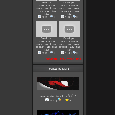
Подборка
Подборка
приколов про
приколов про
животных. Коты,
животных. Коты,
собаки и др. Угар
собаки и др. Угар
№1
№2
7099
|
0
7312
|
0
Подборка
Подборка
приколов про
приколов про
животных. Коты,
животных. Коты,
собаки и др. Угар
собаки и др. Угар
№3
№4
7915
|
0
7356
|
0
добавить
|
посмотреть все
Последние кланы
ℕℤツ
-
Клан Counter Strike 1.6
3139 |
0 |
5