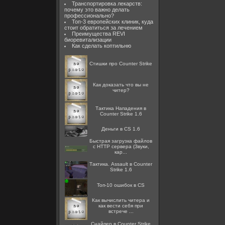
Транспортировка лекарств:
почему это важно делать
профессионально?
Топ-3 европейских клиник, куда
стоит обратиться за лечением
Преимущества REVI
биоревитализации
Как сделать коптильню
Стишки про Counter Strike
Как доказать что вы не
читер?
Тактика Нападения в
Counter Strike 1.6
Деньги в CS 1.6
Быстрая загрузка файлов
с HTTP сервера (Звуки,
кар...
Тактика. Assault в Counter
Strike 1.6
Топ-10 ошибок в CS
Как вычислить читера и
как вести себя при
встрече ...
Снайпер в Counter Strike