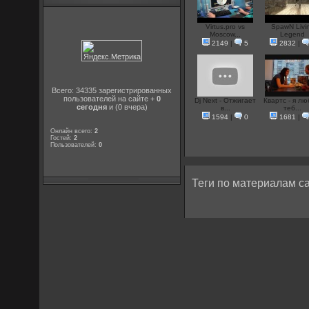
Virtus.pro vs
SpawN Livi
Moscow...
Legend
2149
|
5
2832
|
Всего: 34335 зарегистрированных
пользователей на сайте +
0
Dj Next - Отжигает
Квартс - я л
сегодня
и (0 вчера)
в...
теб...
1594
|
0
1681
|
Онлайн всего:
2
Гостей:
2
Пользователей:
0
Теги по материалам са