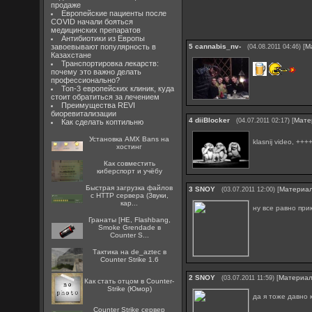
продаже
Европейские пациенты после
COVID начали бояться
медицинских препаратов
Антибиотики из Европы
завоевывают популярность в
5
cannabis_nv-
[
М
(04.08.2011 04:46)
Казахстане
Транспортировка лекарств:
почему это важно делать
профессионально?
Топ-3 европейских клиник, куда
стоит обратиться за лечением
Преимущества REVI
биоревитализации
4
diiBlocker
[
Мате
(04.07.2011 02:17)
Как сделать коптильню
Установка AMX Bans на
klasnij video, +
хостинг
Как совместить
киберспорт и учёбу
Быстрая загрузка файлов
3
SNOY
[
Материа
(03.07.2011 12:00)
с HTTP сервера (Звуки,
кар...
ну все равно пр
Гранаты [HE, Flashbang,
Smoke Grendade в
Counter S...
Тактика на de_aztec в
Counter Strike 1.6
2
SNOY
[
Материа
(03.07.2011 11:59)
Как стать отцом в Counter-
Strike (Юмор)
да я тоже давно 
Counter Strike сервер