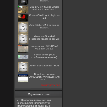
скачать
Скачать чит Super Simple
ESP v3.7 для CS-1.6
CustomFlashLight plugin cs
1.6
Auto Clicker v2.1 download
скачать
Voicecom SpeakAll
[Разговариваем со всеми]
Скачать чит FUTURAMA
v1.1 для CS-1.6
Server admin [HUD
сообщение о админе]
Admin Spectator ESP RUS
Download скачать
AntiCSDoS (Windows) (Anti
hack c...
посмотреть все
Случайная статья
Плодовый питомник: как
выращивают, прививают и
подготавливают саженцы к