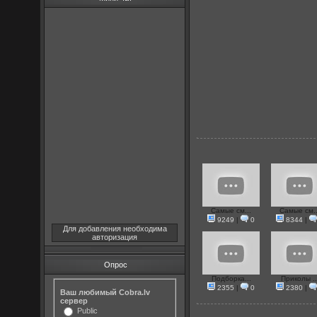
Самые см...
Самые см..
9249
|
0
8344
|
Для добавления необходима
авторизация
Опрос
Подборка...
Приколы ..
2355
|
0
2380
|
Ваш любимый Cobra.lv
сервер
Public