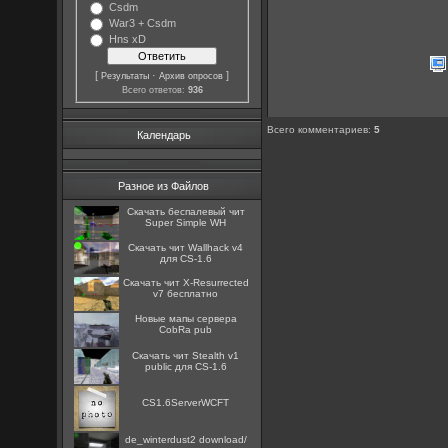
Csdm
War3 + Csdm
Hns xD
[
·
]
Результаты
Архив опросов
Всего ответов:
936
Всего комментариев
:
5
Календарь
Разное из Файлов
Скачать беспалевый чит
Super Simple WH
Скачать чит Wallhack v4
для CS-1.6
Скачать чит X-Resurrected
v7 бесплатно
Новые мапы сервера
CobRa pub
Скачать чит Stealth v1
public для CS-1.6
CS1.6ServerWCFT
de_winterdust2 download/