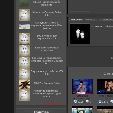
HLDS: Проблемы и их
решение
Конфиг в Counter Strike
1.6
1
Maks0890
[
Мате
(03.07.2011 10:11)
Как сделать чтоб с
сервака скачивались Wad
o boze eto takoj u
файлы
100 отмазок для
играющих в CS
Базовая стрелковая
подготовка.
Д
Как можно говорить без
микрофона в игре Counter
St...
Внутренне устройство CS
Смот
1.6
AK-47 в Counter Strike
Искусство снайпера –
свинцовый привет для
Смешные
Тимур Родриг
врага
фрагменты пр...
Out...
3116
|
4
1578
|
посмотреть все
Статистика