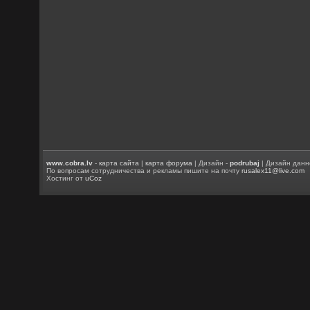
www.cobra.lv
-
карта сайта
|
карта форума
| Дизайн -
podrubaj
| Дизайн данн
По вопросам сотрудничества и рекламы пишите на почту
rusalex11@live.com
Хостинг от
uCoz