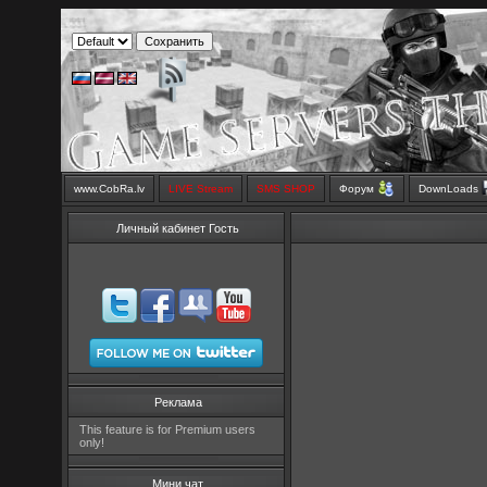
www.CobRa.lv
LIVE Stream
SMS SHOP
Форум
DownLoads
Личный кабинет Гость
Реклама
This feature is for Premium users
only!
Мини чат