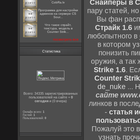
Снайперы в Co
CobRa.lv
пару статей, н
Программа для настройки
админов на сервере CS
Вы фан расп
Sour...
Что такое спрайт,
Страйк 1.6
им
текстура, модель в
Counter Strik...
любопытного в
посмотреть все
в котором уз
понизить пи
Статистика
оружия, а так
Strike 1.6
. Е
Counter Strik
de_nuke
...
сайте www.c
Всего: 34335 зарегистрированных
пользователей на сайте +
0
сегодня
и (0 вчера)
линков в посл
-
статья 
Онлайн всего:
1
Гостей:
1
пользоватьс
Пользователей:
0
Пожалуй это в
узнать проч