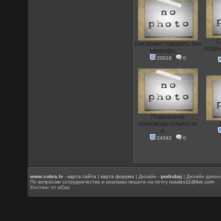
С
Как можно говорить без
подры
микрофо...
20018
|
0
Повышение
производительности
и...
24342
|
0
www.cobra.lv
-
карта сайта
|
карта форума
| Дизайн -
podrubaj
| Дизайн данно
По вопросам сотрудничества и рекламы пишите на почту
rusalex11@live.com
Хостинг от
uCoz