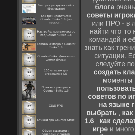
блога
очень
Быстрая раскрутка сайта
(Бесплатно)
советы игрока
Как тренироваться в
Counter Strike 1.6 (как
или ПРО - в 
повыси...
найти что-то 
Настройка компьютера pc
под Counter Strike 1.6
командой и её
Тактика кемпера в Counter
знать как трен
Strike 1.6
ситуации. Е
Counter-Strike: Делаем из
демки фильм
следуйте по
создать кл
100 отмазок для
играющих в CS
моменты 
пользоват
Прыжки и распрыг в
Counter Strike 1.6
советов по иг
на языке 
CS:S FPS
выбрать
,
как
1.6
,
как сдела
Стишки про Counter Strike
игре
и много
Oбмен ссылками и
банерами с сайтом