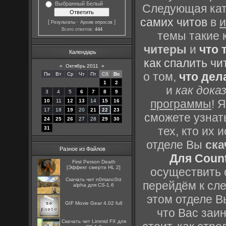
Выбранный Белый
Следующая кате
самих читов
в
и
[
·
]
Результаты
Архив опросов
Всего ответов:
444
темы такие 
читеры
и
что 
Календарь
как спалить чи
«
Октябрь 2011
»
о том,
что дел
Пн
Вт
Ср
Чт
Пт
Сб
Вс
1
2
и
как дока
3
4
5
6
7
8
9
программы
! 
10
11
12
13
14
15
16
17
18
19
20
21
22
23
сможете узнать
24
25
26
27
28
29
30
тех, кто их
31
отделе Вы
ска
Разное из Файлов
Для Count
First Person Death
[Эффект смерти HL 2]
осуществить с
Скачать чит n0manc0rz
перейдём к сл
alpha для CS-1.6
этом отделе В
GIF Movie Gear 4.02 full
что Вас заин
Скачать чит Limmid FX для