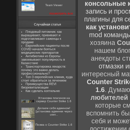
консольные к
Team Viewer
запись и прос
посмотреть все
плагины для с
Случайная статья
как установи
Плодовый питомник: как
mod команды
выращивают, прививают и
подготавливают саженцы к
хозяина
Cou
продаже
Европейские пациенты после
нашем блог
COVID начали бояться
медицинских препаратов
Антибиотики из Европы
анекдоты ст
завоевывают популярность в
Казахстане
отмазки и
Транспортировка лекарств:
почему это важно делать
интересный м
профессионально?
Топ-3 европейских клиник, куда
Counter Strik
стоит обратиться за лечением
Преимущества REVI
биоревитализации
1.6
. Думаю
Как сделать коптильню
любителей 
Установка плагинов на
сервер Counter Strike 1.6
которые см
Делаем себя админом!
вспомнить бы
[установка админки через
user...
себя и може
Поэма о Counter Strike 1.6
достижении 