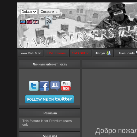
www.CobRa.lv
LIVE Stream
SMS SHOP
Форум
DownLoads
Личный кабинет Гость
Реклама
This feature is for Premium users
only!
Добро пожал
Мини чат