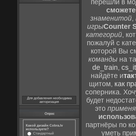
перешли в м
сможете
знаменитой
,
игры
Counter S
категорий
, к
пожалуй с кат
которой Вы с
команды
на та
de_train
,
cs_it
найдёте и
так
щитом,
как пр
соперника. Хоч
Для добавления необходима
будет недоста
авторизация
это
применя
Опрос
использов
партнёры по ко
Какой дизайн Cobra.lv
используете?
уметь при
Стандартный