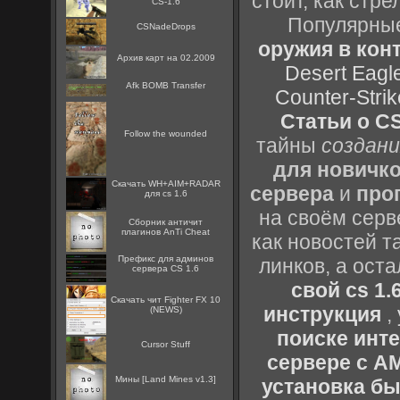
стоит, как стре
CS-1.6
Популярные
CSNadeDrops
оружия в конт
Архив карт на 02.2009
Desert Eagl
Afk BOMB Transfer
Counter-Strik
Статьи о CS
Follow the wounded
тайны
создани
для новичк
Скачать WH+AIM+RADAR
сервера
и
про
для cs 1.6
на своём серв
Сборник античит
плагинов AnTi Cheat
как новостей т
Префикс для админов
линков, а ост
сервера CS 1.6
свой cs 1.
Скачать чит Fighter FX 10
инструкция
,
(NEWS)
поиске инт
Cursor Stuff
сервере с 
Мины [Land Mines v1.3]
установка быс