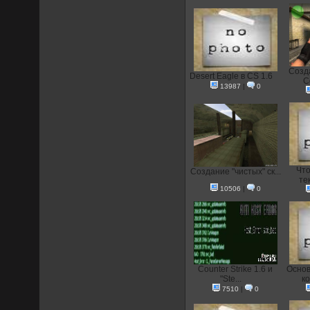
Созд
Desert Eagle в CS 1.6
C
13987
|
0
Что
Создание "чистых" ск...
тек
10506
|
0
Counter Strike 1.6 и
Основ
"Ste...
ко
7510
|
0