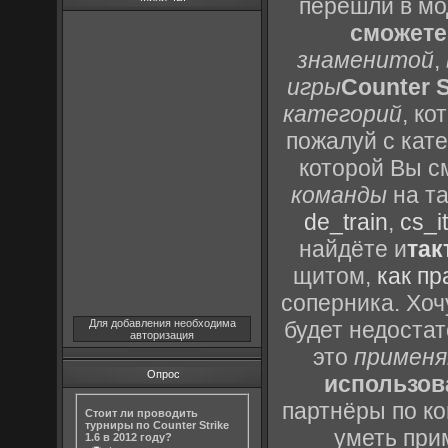
перешли в м
сможете
знаменитой
,
игры
Counter S
категорий
, к
пожалуй с кат
которой Вы с
команды
на та
de_train
,
cs_it
найдёте и
так
щитом,
как пр
соперника. Хоч
Для добавления необходима
будет недоста
авторизация
это
применя
Опрос
использов
партнёры по ко
Стоит ли проводить
турниры по Counter Strike
уметь при
1.6 в 2012 году?