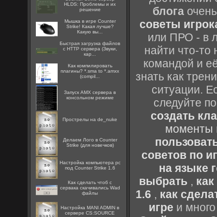
HLDS: Проблемы и их
блога
очень
решение
советы игрока
Мышка в игре Counter
Strike! Какая лучше?
Какую вы...
или ПРО - в 
Быстрая загрузка файлов
найти что-то 
с HTTP сервера (Звуки,
кар...
командой и её
Как компилировать
плагины? *.sma to *.amxx
знать как трен
(compil...
ситуации. Е
Запуск AMX сервера в
консольном режиме
следуйте по
создать кл
Прострелы на de_nuke
моменты 
пользоват
Делаем Лого в Counter
Strike (для новечков)
советов по иг
Настройка компьютера pc
на языке 
под Counter Strike 1.6
выбрать
,
как
Как сделать чтоб с
сервака скачивались Wad
1.6
,
как сдела
файлы
игре
и много
Настройка MANI ADMIN в
сервере CS:SOURCE