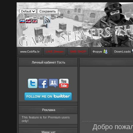
www.CobRa.lv
LIVE Stream
SMS SHOP
Форум
DownLoads
Личный кабинет Гость
Реклама
This feature is for Premium users
only!
Добро пожал
Мини чат