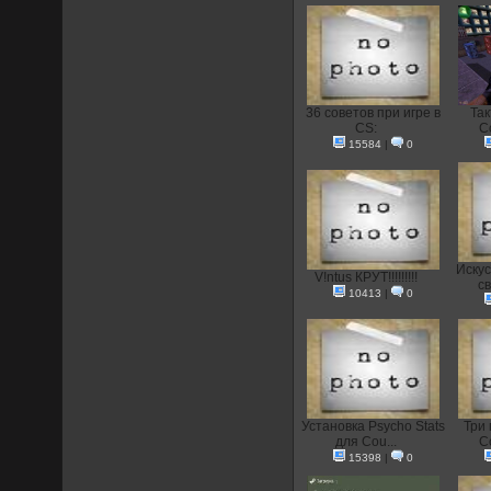
36 советов при игре в
Так
CS:
Co
15584
|
0
Искус
V!ntus КРУТ!!!!!!!!!
с
10413
|
0
Установка Psycho Stats
Три 
для Cou...
Co
15398
|
0