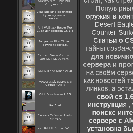
стоит, как стре
Скачать чит [F]nxh hook
v1.3 для cs-1.6
Популярные
Loadingsound (cs плагин -
оружия в конт
Звучит музыка при
коннек...
Desert Eagl
Anti-Wallhack Helper Tool
Counter-Strik
Lucia для сервера CS 1.6
Статьи о CS
Temporary Files Cleaner
download скачать
тайны
создани
для новичк
Скачать Готовый сервер
Zombie Plague v4.07
сервера
и
про
на своём серв
Мины [Land Mines v1.3]
как новостей т
www.cobra.lv sprays для
Counter Strike
линков, а ост
Orbit Downloader 2.7.5
свой cs 1.
инструкция
,
Go Paint!
поиске инт
Скачать Cs Читы vHackz
сервере с 
VIP v1.6
установка быс
Чит B4 TTL 3 для Cs-1.6