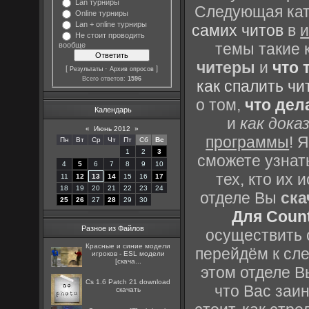
Lan турниры
Следующая кате
Online турниры
Lan + online турниры
самих читов
в
и
Не стоит проводить
темы такие 
вообще
читеры
и
что 
[
·
]
Результаты
Архив опросов
Всего ответов:
1596
как спалить чи
о том,
что дел
Календарь
и
как дока
«
Июнь 2012
»
программы
! 
Пн
Вт
Ср
Чт
Пт
Сб
Вс
1
2
3
сможете узнать
4
5
6
7
8
9
10
тех, кто их
11
12
13
14
15
16
17
18
19
20
21
22
23
24
отделе Вы
ска
25
26
27
28
29
30
Для Count
Разное из Файлов
осуществить с
Красные и синие модели
перейдём к сл
игроков - ESL модели
[скача...
этом отделе В
Cs 1.6 Patch 21 download
что Вас заин
скачать