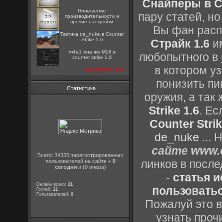
Снайперы в Co
Повышение
пару статей, н
производительности и
прочие настройки
Вы фан расп
Тактика de_nuke в Counter
Strike 1.6
Страйк 1.6
им
m4a1 она же M16 в
любопытного в
counter strike 1.6
в котором уз
посмотреть все
понизить пи
Статистика
оружия, а так
Strike 1.6
. Е
Counter Strik
de_nuke
...
сайте www.c
Всего: 34335 зарегистрированных
линков в посл
пользователей на сайте +
0
сегодня
и (0 вчера)
-
статья 
Онлайн всего:
21
пользоватьс
Гостей:
21
Пользователей:
0
Пожалуй это в
узнать проч