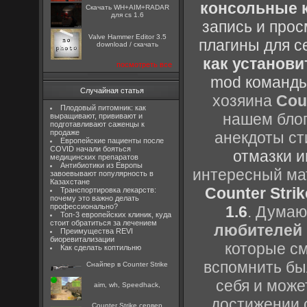
консольные к
Скачать WH+AIM+RADAR
для cs 1.6
запись и прос
Valve Hammer Editor 3.5
плагины для с
download / скачать
как установи
посмотреть все
mod команды
Случайная статья
хозяина
Cou
Плодовый питомник: как
нашем блог
выращивают, прививают и
подготавливают саженцы к
продаже
анекдоты ст
Европейские пациенты после
COVID начали бояться
отмазки и
медицинских препаратов
Антибиотики из Европы
интересный м
завоевывают популярность в
Казахстане
Counter Strik
Транспортировка лекарств:
почему это важно делать
профессионально?
1.6
. Думаю
Топ-3 европейских клиник, куда
стоит обратиться за лечением
любителей 
Преимущества REVI
биоревитализации
которые см
Как сделать коптильню
вспомнить бы
Снайпер в Counter Strike
себя и може
aim, wh, Speedhack,
достижении 
Counter Strike сервер