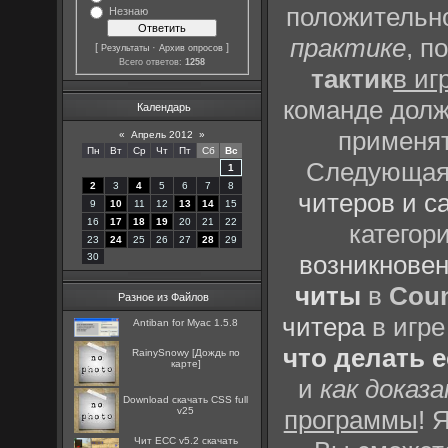
положительно
Незнаю
практике
, п
[
·
]
Результаты
Архив опросов
Всего ответов:
1258
тактик
в иг
команде долж
Календарь
применят
«
Апрель 2012
»
Пн
Вт
Ср
Чт
Пт
Сб
Вс
Следующая 
1
2
3
4
5
6
7
8
читеров и с
9
10
11
12
13
14
15
16
17
18
19
20
21
22
категор
23
24
25
26
27
28
29
возникновен
30
читы
в
Coun
Разное из Файлов
читера
в игре
Antiban for Myac 1.5.8
что делать 
RainySnowy [Дождь по
карте]
и
как доказ
Download скачать CSS full
v25
программы
! 
Чит ECC v5.2 скачать