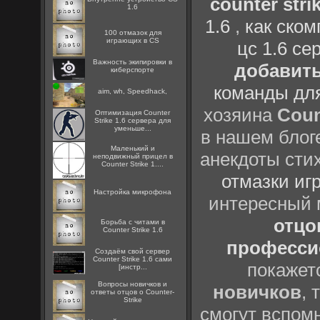
counter strik
1.6
1.6
,
как ско
100 отмазок для
играющих в CS
цс 1.6 се
Важность экипировки в
добавить
киберспорте
команды дл
aim, wh, Speedhack,
хозяина
Coun
Оптимизация Counter
Strike 1.6 сервера для
уменьше...
в нашем блоге
Маленький и
анекдоты сти
неподвижный прицел в
Counter Strike 1....
отмазки иг
Настройка микрофона
интересный
отцов
Борьба с читами в
Counter Strike 1.6
профессио
Создаём свой сервер
Counter Strike 1.6 сами
покажет
[инстр...
Вопросы новичков и
новичков
, 
ответы отцов о Counter-
Strike
смогут вспомн