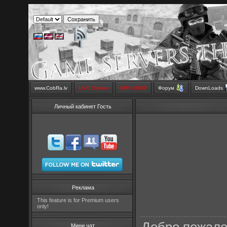
www.CobRa.lv
LIVE Stream
SMS SHOP
Форум
DownLoads
Личный кабинет Гость
Реклама
This feature is for Premium users
only!
Мини чат