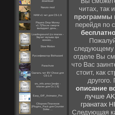
Вы сможете
download
читах, так 
Naruto mod
программы
HAM v1 чит для CS-1.6
перейдя по 
Players Drop Money
v1.7[После смерти
выпадают день...
бесплатн
Loadingsound (cs плагин -
Звучит музыка при
Пожалуй
коннек...
следующему
Slow Motion
отделе Вы см
Руссификатор Biohazard
что Вас заинт
Parachute
стоит, как с
Скачать чит BV Cheat для
CS-1.6
другого.
srv_info.amxx [инфо -
описание вс
плагин для Cs 1.6]
лучше AK
Easy_GIF_Animator_Pro
гранатах H
Сборник Плагинов
[Plugins_Pack для Counter
Strike ...
Следующая ка