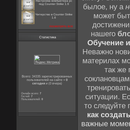
Настройка компьютера pc
под Counter Strike 1.6
былое, ну а
н
может быт
Читерство в Counter Strike
1.6
достижени
посмотреть все
нашего
бл
Статистика
Обучение и
Неважно нови
материлах мо
так же
соклановцами
Всего: 34335 зарегистрированных
пользователей на сайте +
0
сегодня
и (0 вчера)
тренировать
Онлайн всего:
7
ситуации. Е
Гостей:
7
Пользователей:
0
то следуйте 
как создат
важные момен