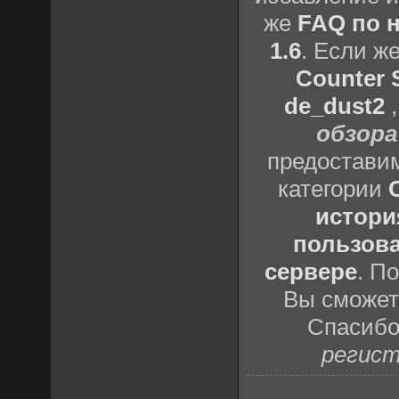
же
FAQ по н
1.6
. Если ж
Counter S
de_dust2
обзора
предоставим
категории
истори
пользова
сервере
. П
Вы сможете
Спасибо
регист