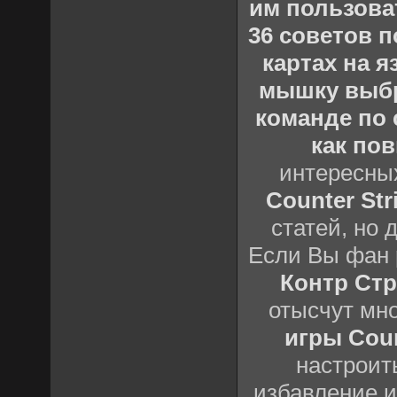
им пользова
36 советов по
картах на 
мышку выб
команде по c
как пов
интересны
Counter Stri
статей, но 
Если Вы фан 
Контр Стр
отысчут мн
игры Count
настроить
избавление и