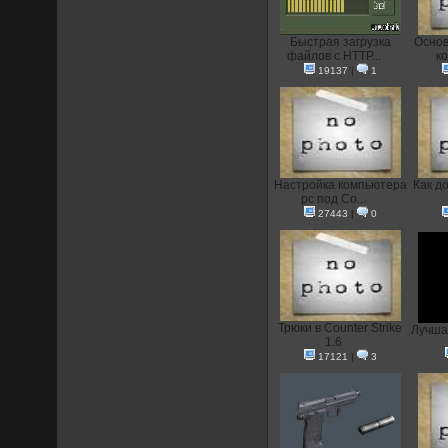
Быстрая загрузка
Основ
файлов с HTTP...
ко
19137
|
1
Настройка компьютера
Как д
pc под Co...
27443
|
0
Трюки в Counter Strike
Лучшая
1.6
17121
|
3