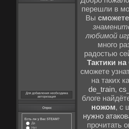
Добро пожало
перешли в м
Вы
сможете
знаменит
любимой иг
много р
радостью се
Тактики на 
сможете узна
на таких к
de_train
,
cs_
Для добавления необходима
блоге найдёт
авторизация
ножом
, с
Опрос
нужно атаков
Есть ли у Вас STEAM?
прочитать о
Да
Нет