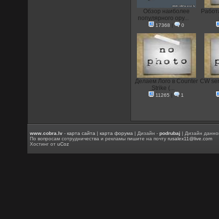
Обзор наиболее
Работа
популярного ору...
17368
|
0
Делаем Лого в Counter
CW ser
Strike (...
11265
|
1
www.cobra.lv
-
карта сайта
|
карта форума
| Дизайн -
podrubaj
| Дизайн данно
По вопросам сотрудничества и рекламы пишите на почту
rusalex11@live.com
Хостинг от
uCoz