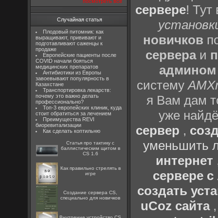
посмотреть все
сервере
! Тут
Случайная статья
установки
Плодовый питомник: как
новичков
по
выращивают, прививают и
подготавливают саженцы к
продаже
сервера
и
п
Европейские пациенты после
COVID начали бояться
админом
медицинских препаратов
Антибиотики из Европы
завоевывают популярность в
систему
AMX
Казахстане
Транспортировка лекарств:
почему это важно делать
я Вам дам т
профессионально?
Топ-3 европейских клиник, куда
уже найдё
стоит обратиться за лечением
Преимущества REVI
биоревитализации
сервер
,
созд
Как сделать коптильню
уменьшить л
Статья про тактику с
баллистическим щитом в
CS 1.6
интернет
Как правильно стрелять в
сервере 
игре
создать уста
Создание сервера CS,
специально для новичков
uCoz сайта
Внутренне устройство CS