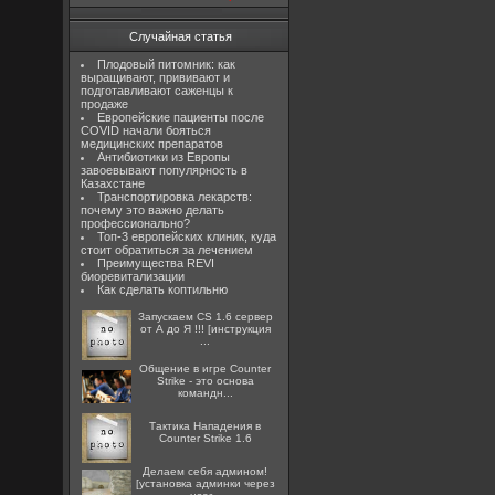
Случайная статья
Плодовый питомник: как
выращивают, прививают и
подготавливают саженцы к
продаже
Европейские пациенты после
COVID начали бояться
медицинских препаратов
Антибиотики из Европы
завоевывают популярность в
Казахстане
Транспортировка лекарств:
почему это важно делать
профессионально?
Топ-3 европейских клиник, куда
стоит обратиться за лечением
Преимущества REVI
биоревитализации
Как сделать коптильню
Запускаем CS 1.6 сервер
от А до Я !!! [инструкция
...
Общение в игре Counter
Strike - это основа
командн...
Тактика Нападения в
Counter Strike 1.6
Делаем себя админом!
[установка админки через