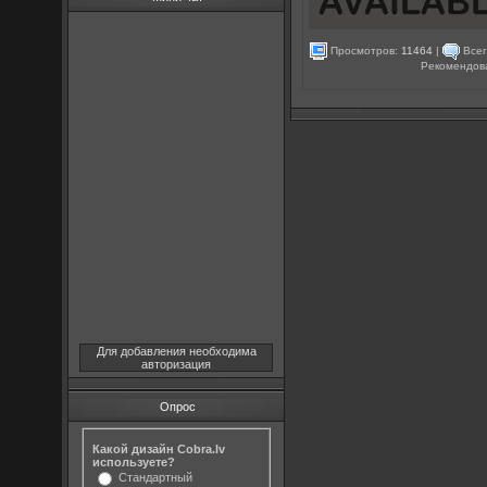
Просмотров:
11464
|
Всег
Рекомендов
Для добавления необходима
авторизация
Опрос
Какой дизайн Cobra.lv
используете?
Стандартный