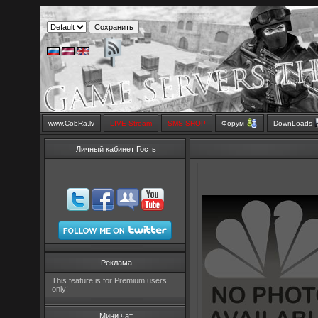
www.CobRa.lv
LIVE Stream
SMS SHOP
Форум
DownLoads
Личный кабинет Гость
Реклама
This feature is for Premium users
only!
Мини чат