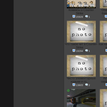
Комиксы о Counter
Oбм
Strike
бан
20926
|
1
Что такое чит в Counter-
Как н
Strike
н
19294
|
1
Чисто элементарные
Ав
навыки и со...
серв
13805
|
2