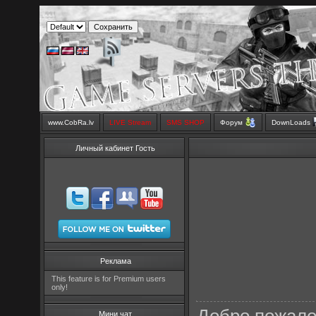
www.CobRa.lv
LIVE Stream
SMS SHOP
Форум
DownLoads
Личный кабинет Гость
Реклама
This feature is for Premium users
only!
Мини чат