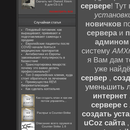
Скачать чит Owned Xtrem
сервере
! Тут
6 для CS-1.6
посмотреть все
установки
новичков
по
Случайная статья
Плодовый питомник: как
сервера
и
п
выращивают, прививают и
подготавливают саженцы к
админом
продаже
Европейские пациенты после
COVID начали бояться
систему
AMX
медицинских препаратов
Антибиотики из Европы
я Вам дам т
завоевывают популярность в
Казахстане
Транспортировка лекарств:
уже найдё
почему это важно делать
профессионально?
Топ-3 европейских клиник, куда
сервер
,
созд
стоит обратиться за лечением
Преимущества REVI
уменьшить л
биоревитализации
Как сделать коптильню
интернет
Как создать клан и как им
потом управлять...
сервере 
создать уста
Распрыг в Counter-Strike
uCoz сайта
Описание всего оружия в
Counter Strike 1.6