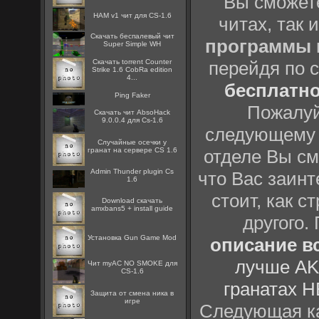
Вы сможете
HAM v1 чит для CS-1.6
читах, так 
Скачать беспалевый чит
программы
Super Simple WH
Скачать torrent Counter
перейдя по 
Strike 1.6 CobRa edition
4...
бесплатн
Ping Faker
Пожалуй
Скачать чит AbsoHack
9.0.0.4 для Cs-1.6
следующему
Случайные осечки у
гранат на сервере CS 1.6
отделе Вы см
Admin Thunder plugin Cs
что Вас заинт
1.6
стоит, как с
Download скачать
amxbans5 + install guide
другого.
Установка Gun Game Mod
описание вс
лучше AK
Чит myAC NO SMOKE для
CS-1.6
гранатах H
Защита от смена ника в
игре
Следующая ка