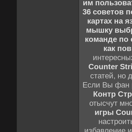
им пользова
36 советов по
картах на 
мышку выб
команде по c
как пов
интересны
Counter Stri
статей, но 
Если Вы фан 
Контр Стр
отысчут мн
игры Count
настроить
избавление и