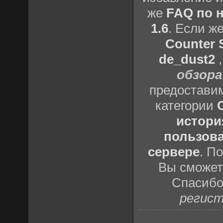
же
FAQ по н
1.6
. Если ж
Counter S
de_dust2
обзора
предоставим
категории
истори
пользова
сервере
. П
Вы сможете
Спасибо
регист