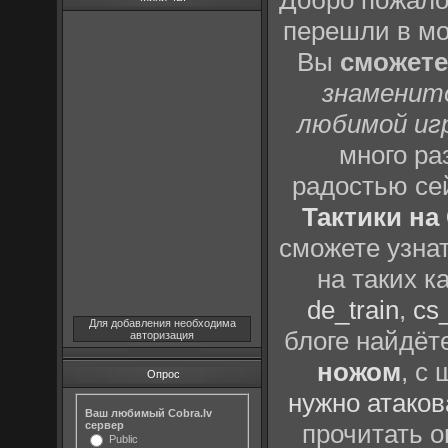
Добро пожало
перешли в м
Вы
сможете
знаменит
любимой иг
много р
радостью се
Тактики на 
сможете узна
на таких к
de_train
,
cs_
Для добавления необходима
блоге найдёт
авторизация
ножом
, с
Опрос
нужно атаков
Ваш любимый Cobra.lv
сервер
прочитать о
Public