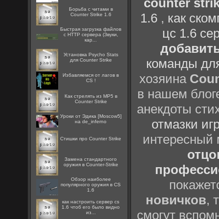
counter strik
Борьба с читами в
1.6
,
как ско
Counter Strike 1.6
цс 1.6 се
Быстрая загрузка файлов
с HTTP сервера (Звуки,
кар...
добавить
Установка Psycho Stats
команды дл
для Counter Strike
хозяина
Coun
Избавляемся от лагов в
CS !
в нашем блоге
Как стрелять из MP5 в
Counter Strike
анекдоты сти
Уроки от Эдика [Moscow5]
отмазки иг
на de_inferno
интересный
Стишки про Counter Strike
отцов
Замена стандартного
оружия в Counter-Strike
профессио
Обзор наиболее
покажет
популярного оружия в CS
1.6
новичков
, 
как настроить сервер cs
1.6 чтоб его было видно
смогут вспомн
из...