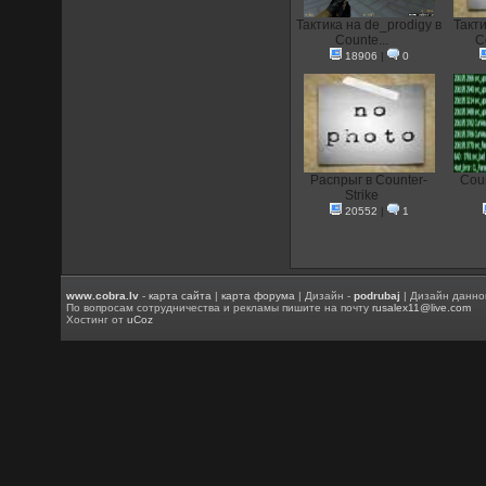
Тактика на de_prodigy в
Такт
Counte...
C
18906
|
0
Распрыг в Counter-
Coun
Strike
20552
|
1
www.cobra.lv
-
карта сайта
|
карта форума
| Дизайн -
podrubaj
| Дизайн данно
По вопросам сотрудничества и рекламы пишите на почту
rusalex11@live.com
Хостинг от
uCoz