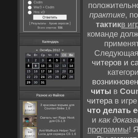
Csdm
положительно
War3 + Csdm
Hns xD
практике
, п
тактик
в иг
[
·
]
Результаты
Архив опросов
Всего ответов:
936
команде долж
применят
Календарь
«
Октябрь 2012
»
Следующая 
Пн
Вт
Ср
Чт
Пт
Сб
Вс
читеров и с
1
2
3
4
5
6
7
8
9
10
11
12
13
14
категор
15
16
17
18
19
20
21
22
23
24
25
26
27
28
возникновен
29
30
31
читы
в
Coun
Разное из Файлов
читера
в игре
3 красивых взрыва для
что делать 
Counter-Strike 1.6
и
как доказ
Скачать чит Rage Hook
для CS-1.6
программы
! 
Anti-Wallhack Helper Tool
Lucia для сервера CS 1.6