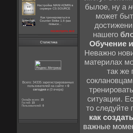
былое, ну а
н
Настройка MANI ADMIN в
сервере CS:SOURCE
может быт
Как тренироваться в
Counter Strike 1.6 (как
достижени
повыси...
посмотреть все
нашего
бл
Обучение и
Статистика
Неважно нови
материлах мо
так же
соклановцами
Всего: 34335 зарегистрированных
пользователей на сайте +
0
тренировать
сегодня
и (0 вчера)
ситуации. Е
Онлайн всего:
15
Гостей:
15
то следуйте 
Пользователей:
0
как создат
важные момен