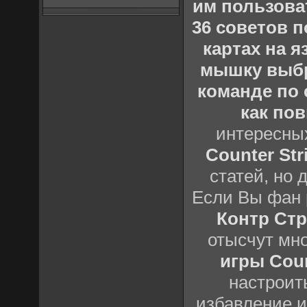
им пользова
36 советов по
картах на 
мышку выб
команде по c
как пов
интересны
Counter Stri
статей, но 
Если Вы фан 
Контр Стр
отысчут мн
игры Count
настроить
избавление и