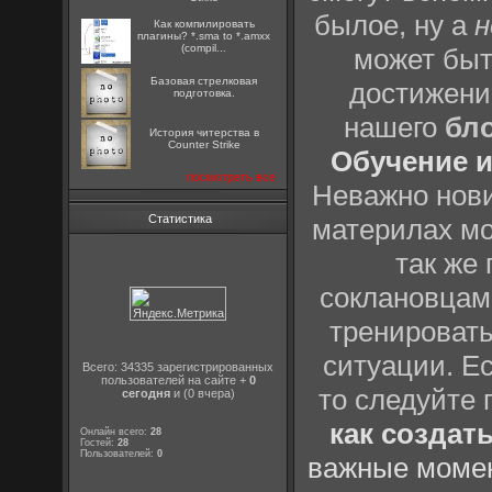
былое, ну а
н
Как компилировать
плагины? *.sma to *.amxx
(compil...
может быт
Базовая стрелковая
достижени
подготовка.
нашего
бл
История читерства в
Counter Strike
Обучение и
посмотреть все
Неважно нови
Статистика
материлах мо
так же
соклановцами
тренировать
ситуации. Е
Всего: 34335 зарегистрированных
пользователей на сайте +
0
то следуйте 
сегодня
и (0 вчера)
как создат
Онлайн всего:
28
Гостей:
28
Пользователей:
0
важные момен