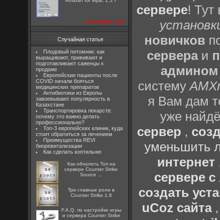
Antiban for Myac 1.5.7
сервере
! Тут
посмотреть все
установки
новичков
по
Случайная статья
сервера
и
п
Плодовый питомник: как
выращивают, прививают и
подготавливают саженцы к
админом
продаже
Европейские пациенты после
COVID начали бояться
систему
AMX
медицинских препаратов
Антибиотики из Европы
я Вам дам т
завоевывают популярность в
Казахстане
Транспортировка лекарств:
уже найдё
почему это важно делать
профессионально?
сервер
,
созд
Топ-3 европейских клиник, куда
стоит обратиться за лечением
Преимущества REVI
уменьшить л
биоревитализации
Как сделать коптильню
интернет
Как обнулить Топ на
сервере Counter Strike
сервере 
Source ...
создать уста
Три главные роли в
Counter Strike 1.6
uCoz сайта
F.A.Q. по настройке игры
и сервера Counter Strike