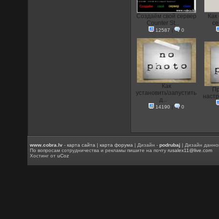
Создаём свой сервер
Как
Counter St...
се
12587
|
0
Как
Пр
установить\запустить
настр
д...
14190
|
0
www.cobra.lv
-
карта сайта
|
карта форума
| Дизайн -
podrubaj
| Дизайн данно
По вопросам сотрудничества и рекламы пишите на почту
rusalex11@live.com
Хостинг от
uCoz