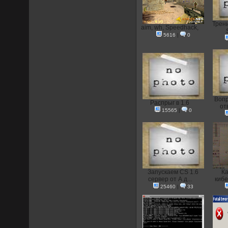
Трени
aim, wh, Speedhack,
5616
|
0
Вопр
Распрыг в 1.6
от
15565
|
0
Запускаем CS 1.6
Ка
сервер от А д...
кибе
25460
|
33