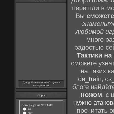
Добро пожало
перешли в м
Вы
сможете
знаменит
любимой иг
много р
радостью се
Тактики на 
сможете узна
на таких к
de_train
,
cs_
Для добавления необходима
блоге найдёт
авторизация
ножом
, с
Опрос
нужно атаков
Есть ли у Вас STEAM?
прочитать о
Да
Нет