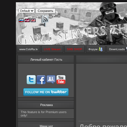
www.CobRa.lv
LIVE Stream
SMS SHOP
Форум
DownLoads
Личный кабинет Гость
Реклама
This feature is for Premium users
only!
Мини чат