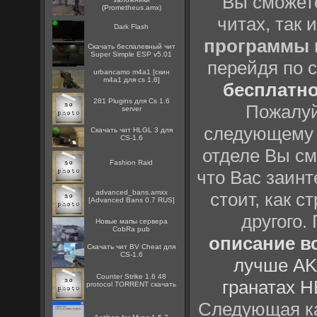
Вы сможете
(Prometheus.amx)
читах, так 
Dark Flash
программы
Скачать беспалевный чит
Super Simple ESP v5.01
перейдя по 
urbancamo m4a1 [скин
m4a1 для cs 1.6]
бесплатн
281 Plugins для Cs 1.6
Пожалуй
server
следующему
Скачать чит HLGL 3 для
CS-1.6
отделе Вы см
Fashion Raid
что Вас заинт
advanced_bans.amxx
стоит, как с
[Advanced Bans 0.7 RUS]
другого.
Новые мапы сервера
CobRa pub
описание вс
Скачать чит BV Cheat для
CS-1.6
лучше AK
Counter Strike 1.6 48
гранатах H
protocol TORRENT скачать
Следующая ка