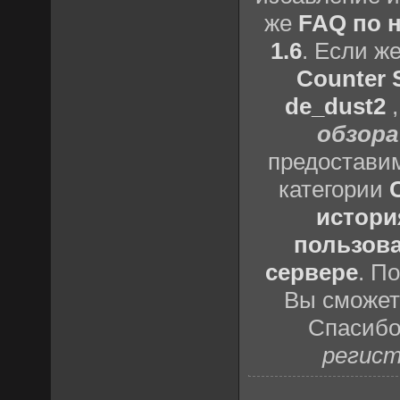
же
FAQ по н
1.6
. Если ж
Counter S
de_dust2
обзора
предоставим
категории
истори
пользова
сервере
. П
Вы сможете
Спасибо
регист