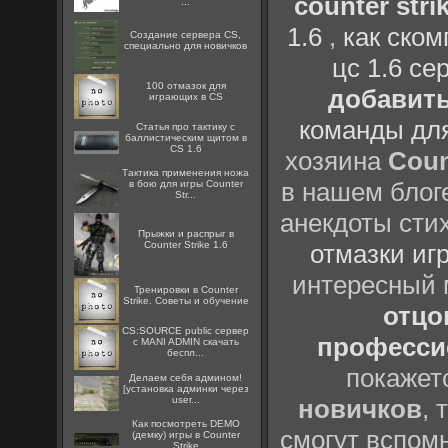
counter strik
...
1.6
,
как ско
Создание сервера CS,
специально для новичков
цс 1.6 се
100 отмазок для
добавить
играющих в CS
команды дл
Статья про тактику с
баллистическим щитом в
CS 1.6
хозяина
Coun
Тактика применения ножа
в нашем блоге
в бою для игры Counter
Str...
анекдоты сти
Прыжки и распрыг в
Counter Strike 1.6
отмазки иг
интересный
Тренировки в Counter
Strike. Советы и обучение
отцов
CS:SOURCE public сервер
профессио
с MANI ADMIN скачать
беспл...
покажет
Делаем себя админом!
[установка админки через
user...
новичков
, 
Как посмотреть DEMO
смогут вспомн
(демку) игры в Counter
Strike