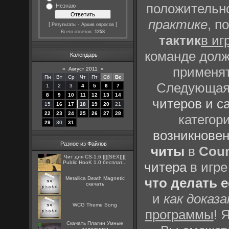
положительно
Незнаю
практике
, п
[
·
]
Результаты
Архив опросов
Всего ответов:
1258
тактик
в иг
команде долж
Календарь
применят
«
Август 2011
»
Пн
Вт
Ср
Чт
Пт
Сб
Вс
Следующая 
1
2
3
4
5
6
7
8
9
10
11
12
13
14
читеров и с
15
16
17
18
19
20
21
22
23
24
25
26
27
28
категор
29
30
31
возникновен
Разное из Файлов
читы
в
Coun
Чит для CS-1.6 ][[[SEX]]][
Public HooK 1.0 бесплат...
читера
в игре
Metallica Death Magnetic
что делать 
скачать
и
как доказ
WCG Theme Song
программы
! 
Скачать Плагин Умные
заложники