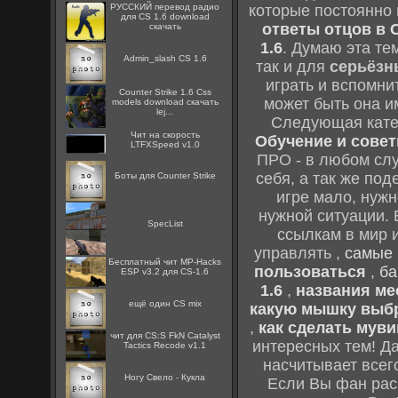
РУССКИЙ перевод радио
которые постоянно
для CS 1.6 download
ответы отцов в C
скачать
1.6
. Думаю эта те
Admin_slash CS 1.6
так и для
серьёзн
играть и вспомни
Counter Strike 1.6 Css
может быть она и
models download скачать
lej...
Следующая кате
Чит на скорость
Обучение и советы
LTFXSpeed v1.0
ПРО - в любом слу
себя, а так же по
Боты для Counter Strike
игре мало, нужн
нужной ситуации. 
SpecList
ссылкам в мир 
управлять ,
самые 
Бесплатный чит MP-Hacks
пользоваться
,
ба
ESP v3.2 для CS-1.6
1.6
,
названия мес
ещё один CS mix
какую мышку выб
,
как сделать муви
чит для CS:S FkN Catalyst
интересных тем! Д
Tactics Recode v1.1
насчитывает всег
Ногу Свело - Кукла
Если Вы фан рас