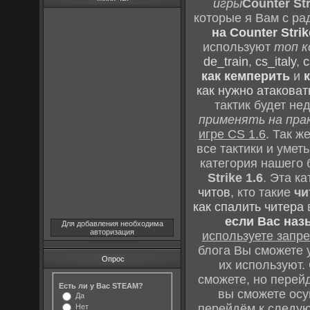
игры
Counter Str
которые я Вам с ра
на Counter Strik
используют
топ к
de_train
,
cs_italy
,
c
как кемперить
и
как нужно атаковат
тактик будет не
применять на пра
игре CS 1.6
. Так 
все тактики и уме
категория нашего 
Strike 1.6
. Эта к
читов
, кто такие
чи
как спалить читера
если Вас наз
Для добавления необходима
авторизация
используете зап
блога Вы сможете у
Опрос
их используют.
сможете, но перей
Есть ли у Вас STEAM?
вы сможете осу
Да
перейдём к следу
Нет