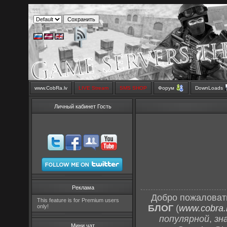
www.CobRa.lv
LIVE Stream
SMS SHOP
Форум
DownLoads
Личный кабинет Гость
Реклама
Добро пожаловат
This feature is for Premium users
only!
БЛОГ
(
www.cobra.l
популярной
,
зн
Мини чат