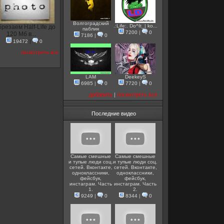
Волгоградский
.:Life:. Do^It_| ko...
резаем Half-Life до
паблик
7200
|
0
120 Мб в...
7186
|
0
19472
|
0
посмотреть все
LAM
DeekeyS
6985
|
0
7720
|
0
добавить
|
посмотреть все
Последние видео
Самые смешные
Самые смешные
и тупые люди соц.
и тупые люди соц.
сетей. Вконтакте,
сетей. Вконтакте,
одноклассники,
одноклассники,
фейсбук,
фейсбук,
инстаграм. Часть
инстаграм. Часть
1.
2.
9249
|
0
8344
|
0