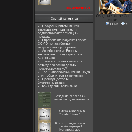
посмотреть все
Общение в игре Coun
Случайная статья
Strike ...
22142
|
2
Плодовый питомник: как
выращивают, прививают и
подготавливают саженцы к
продаже
Европейские пациенты после
COVID начали бояться
медицинских препаратов
Антибиотики из Европы
завоевывают популярность в
Казахстане
Транспортировка лекарств:
почему это важно делать
профессионально?
Топ-3 европейских клиник, куда
стоит обратиться за лечением
Преимущества REVI
биоревитализации
Как сделать коптильню
Создание сервера CS,
специально для новичков
Тактика Обороны в
Counter Strike 1.6
Как стать админом на
своём сервере?
[установка acc...