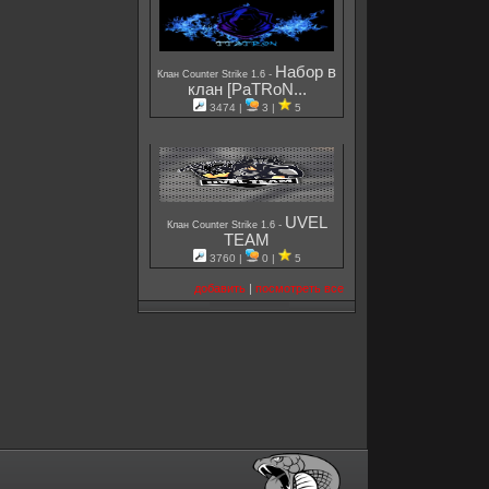
Набор в
-
Клан Counter Strike 1.6
клан [PaTRoN...
3474 |
3 |
5
UVEL
-
Клан Counter Strike 1.6
TEAM
3760 |
0 |
5
добавить
|
посмотреть все