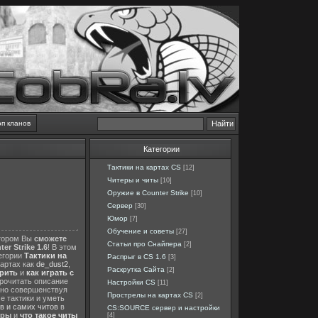
оп кланов
Категории
Тактики на картах CS
[12]
Читеры и читы
[10]
Оружие в Counter Strike
[10]
Сервер
[30]
Юмор
[7]
Обучение и советы
[27]
отором Вы
сможете
Статьи про Снайпера
[2]
er Strike 1.6
! В этом
тегории
Тактики на
Распрыг в CS 1.6
[3]
картах как
de_dust2
,
Раскрутка Сайта
[2]
ерить
и
как играть с
прочитать описание
Настройки CS
[11]
нно совершенствуя
Прострелы на картах CS
[2]
е тактики и уметь
в и самих читов
в
CS:SOURCE сервер и настройки
еры
и
что такое читы
[4]