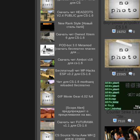
для CS
Скачать чит HEADZOTS
V2.4 PUBLIC для CS-1.6
Внутренне устройст
New Rank Style [Новый
стиль /rank]
CS 1.6
19252
|
0
Скачать чит Owned Xtrem
6 для CS-1.6
POD-bot 3.0 Metamod
[скачать бесплатно плагин
для ...
Скачать чит Aimbot v16
для cs-1.6
Распрыг в 1.6
Бесплатный чит MP-Hacks
ESP v3.2 для CS-1.6
15565
|
0
Чит для CS-1.6 morihaeq
reloaded бесплатно
GIF Movie Gear 4.02 full
[Scope Alert]
предупреждает о
Counter Strike 1.6 
прицеливании на вас.
"Ste...
7510
|
0
Скачать чит FUTURAMA
v1.1 для CS-1.6
CS:Source Читы Аим WH []
для кс соурсе