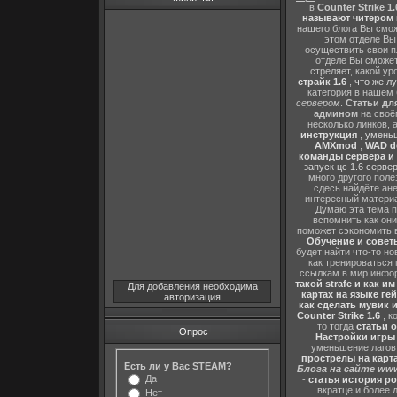
в
Counter Strike 1.
называют читером 
нашего блога Вы сможе
этом отделе В
осуществить свои п
отделе Вы сможете
стреляет, какой ур
страйк 1.6
,
что же л
категория в нашем 
сервером
.
Статьи дл
админом
на своё
несколько линков, 
инструкция
,
уменьш
AMXmod
,
WAD d
команды сервера и и
запуск цс 1.6 серве
много другого поле
сдесь найдёте ан
интересный матери
Думаю эта тема п
вспомнить как они
поможет сэкономить 
Обучение и советы
будет найти что-то но
как тренироваться 
ссылкам в мир инфор
такой strafe и как и
Для добавления необходима
картах на языке ге
авторизация
как сделать мувик и
Counter Strike 1.6
, к
то тогда
статьи о
Опрос
Настройки игры C
уменьшение лагов,
прострелы на картах
Есть ли у Вас STEAM?
Блога на сайте www
Да
-
статья история р
вкратце и более 
Нет