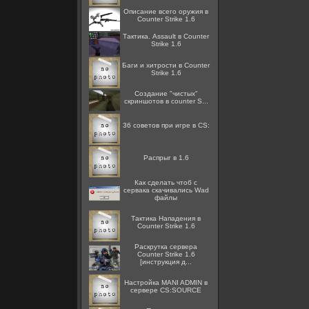
Описание всего оружия в
Counter Strike 1.6
Тактика. Assault в Counter
Strike 1.6
Баги и хитрости в Counter
Strike 1.6
Создание "чистых"
скриншотов в counter S...
36 советов при игре в CS:
Распрыг в 1.6
Как сделать чтоб с
сервака скачивались Wad
файлы
Тактика Нападения в
Counter Strike 1.6
Раскрутка сервера
Counter Strike 1.6
[инструкция д...
Настройка MANI ADMIN в
сервере CS:SOURCE