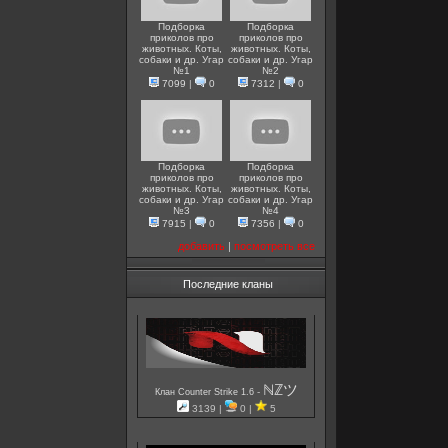
Подборка
Подборка
приколов про
приколов про
животных. Коты,
животных. Коты,
собаки и др. Угар
собаки и др. Угар
№1
№2
7099
|
0
7312
|
0
Подборка
Подборка
приколов про
приколов про
животных. Коты,
животных. Коты,
собаки и др. Угар
собаки и др. Угар
№3
№4
7915
|
0
7356
|
0
добавить
|
посмотреть все
Последние кланы
ℕℤツ
-
Клан Counter Strike 1.6
3139 |
0 |
5