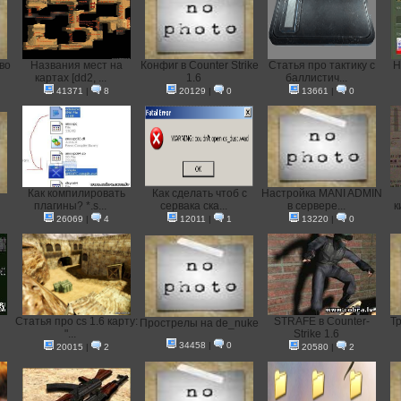
во
Названия мест на
Конфиг в Counter Strike
Статья про тактику с
H
картах [dd2, ...
1.6
баллистич...
41371
|
8
20129
|
0
13661
|
0
Как компилировать
Как сделать чтоб с
Настройка MANI ADMIN
плагины? *.s...
сервака ска...
в сервере...
к
26069
|
4
12011
|
1
13220
|
0
и
Статья про cs 1.6 карту:
STRAFE в Counter-
Тр
Прострелы на de_nuke
"...
Strike 1.6
34458
|
0
20015
|
2
20580
|
2