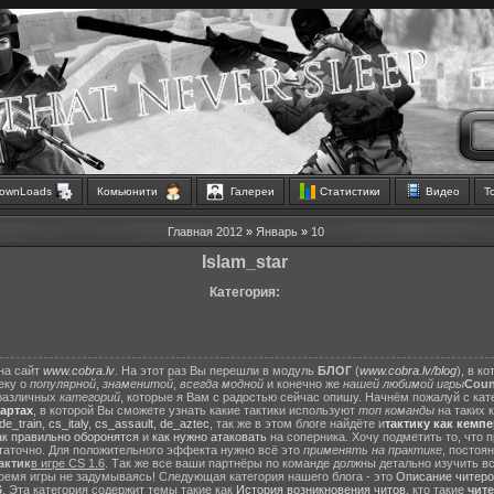
ownLoads
Комьюнити
Галереи
Статистики
Видео
Т
Главная
2012
»
Январь
»
10
Islam_star
Категория:
на сайт
www.cobra.lv
. На этот раз Вы перешли в модуль
БЛОГ
(
www.cobra.lv/blog
), в к
еку о
популярной
,
знаменитой
,
всегда модной
и конечно же
нашей любимой игры
Count
различных
категорий
, которые я Вам с радостью сейчас опишу. Начнём пожалуй с ка
картах
, в которой Вы сможете узнать какие тактики используют
топ команды
на таких 
de_train
,
cs_italy
,
cs_assault
,
de_aztec
, так же в этом блоге найдёте и
тактику как кемп
ак правильно оборонятся
и
как нужно атаковать
на соперника. Хочу подметить то, что 
статочно. Для положительного эффекта нужно всё это
применять на практике
, постоя
актик
в игре CS 1.6
. Так же все ваши партнёры по команде должны детально изучить вс
ремя игры не задумываясь! Следующая категория нашего блога - это
Описание читеро
6
. Эта категория содержит темы такие как
История возникновения читов
, кто такие
чит