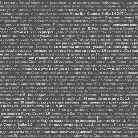
6
,
статья
о том
как спалить читера
в игре , а так же интересная информация о том,
чт
на сервере
и
как доказать
что Вы
не используете запрещённые программы
! Я уверен
те узнать много интересно как и о самих читах, так и о тех, кто их используют. Сами
ы
скачать
не сможете, но перейдя по ссылке
Читы Для Counter Strike 1.6 24/7 беспла
ланы. Пожалуй это всё об этом блоге и перейдём к следующему -
Описание оружия в Cou
 прочитать и узнать абсолютно всё, что Вас заинтересует по теме оружия в контре - с
он наносит и много всего другого. Популярные материалы в описании -
описание всег
учше AK-47 или M4A1
,
Desert Eagle
,
статья о гранатах HE Flashbang Smoke в Counter-St
блоге -
Статьи о CS 1.6 сервере
! Тут вы откроете для себя все тайны
создания, устан
я новичков
помогут вам
установить готовую сборку сервера
и
прописать настрои
м сервер, который использует систему
AMXmod
. Так как новостей там очень много, то
а остальное Вы уже найдёте сами -
как раскрутить свой cs 1.6 сервер
,
создать серв
ить лаги на сервере
,
сервер cs 1.6 в поиске интернет
,
установить себя админом н
ownload с сервера
,
создать установка быстрая загрузка cs 1.6 сервер с uCoz сай
гры counter strike 1.6
,
запись и просмотр демок в контре 1.6
,
как скомпилировать п
ра полная статья
,
как установить добавить плагины в cs 1.6 сервер
,
AMX mod ком
зного для хозяина
Counter-Strike 1.6 сервера
. Следующая тема в нашем блоге - это
Ю
екдоты стихи комиксы про контру, самые популярные
отмазки игроков
, которые постоя
ал
Вопросы новичков и ответы отцов в Counter Strike 1.6
,
как стать профессион
окажется интересной как и для
любителей новичков
, так и для
серьёзных геймеро
 начинали играть и вспомнить былое, ну а
новички
найдут
полезную инфу
для себя и м
время в достижении своих планов. Следующая категория нашего
блога
очень серьёзна
 игрокам в Counter+Strike 1.6
. Неважно новичок Вы или ПРО - в любом случае в эт
вое для себя, а так же поделиться со своей командой и её соклановцами, ведь одной и
правильно и как себя вести в нужной ситуации. Если Вы готовы узнать об этом подробн
мации и статей -
как создать клан
и как потом им управлять ,
самые важные моменты
м пользоваться
,
баги и хитрости в контр страйк 1.6
,
36 советов по игре в Cs 1.6
,
наз
ймеров
,
топ 10 ошибок
,
какую мышку выбрать
,
как правильно тренироваться в 
з демок cs
,
как повысить SKILL в игре
и много других интересных тем! Далее у На
оторых насчитывает всего пару статей, но достаточно интересных и поучительных. Ес
 распрыге в Контр Страйк 1.6
именно для Вас! Так же многие отысчут много любопы
ounter Strike 1.6
, в котором узнаете и как настроить микрофон в игре, как понизить п
 замена оружия, а так же
FAQ по настройке игры/сервера Counter Strike 1.6
. Если 
 Counter Strike 1.6
, то узнайте -
прострелы на de_dust2
,
de_nuke
... Ну и в завер
.cobra.lv
Мы предоставим для Вас несколько линков в последней категории
Статьи пр
ождения карты de_dsut2
и
как пользоваться админкой на counter-strike 1.6 серве
детально Вы сможете всё узнать прочитать в нашем блоге. Спасибо за внимание, оста