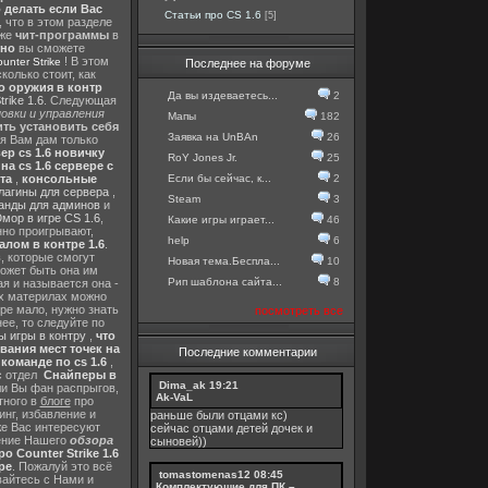
о делать если Вас
Статьи про CS 1.6
[5]
, что в этом разделе
 же
чит-программы
в
тно
вы сможете
! В этом
nter Strike
Последнее на форуме
колько стоит, как
о оружия в контр
Да вы издеваетесь...
2
rike 1.6
. Следующая
овки и управления
Мапы
182
ть установить себя
Заявка на UnBAn
26
 я Вам дам только
ер cs 1.6 новичку
RoY Jones Jr.
25
а cs 1.6 сервере с
Если бы сейчас, к...
2
та
,
консольные
лагины для сервера
,
Steam
3
анды для админов
и
мор в игре CS 1.6
,
Какие игры играет...
46
нно проигрывают,
help
6
алом в контре 1.6
.
в
, которые смогут
Новая тема.Беспла...
10
ожет быть она им
Рип шаблона сайта...
8
я и называется она -
их материлах можно
гре мало, нужно знать
посмотреть все
ее, то следуйте по
 игры в контру
,
что
вания мест точек на
Последние комментарии
команде по cs 1.6
,
с отдел
Снайперы в
Dima_ak
19:21
ли Вы фан распрыгов,
Ak-VaL
тного в
блоге
про
инг, избавление и
раньше были отцами кс)
же Вас интересуют
сейчас отцами детей дочек и
шение Нашего
обзора
сыновей))
о Counter Strike 1.6
ре
. Пожалуй это всё
tomastomenas12
08:45
вайтесь с Нами и
Комплектующие для ПК –