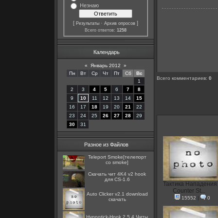
Незнаю
[
·
]
Результаты
Архив опросов
Всего ответов:
1258
Календарь
«
Январь 2012
»
Пн
Вт
Ср
Чт
Пт
Сб
Вс
Всего комментариев
:
0
1
2
3
4
5
6
7
8
9
10
11
12
13
14
15
16
17
18
19
20
21
22
23
24
25
26
27
28
29
30
31
Разное из Файлов
Teleport Smoke[телепорт
со smoke]
Скачать чит 4K4 v2 hook
для CS-1.6
Тактика Нападения
Counter St...
Auto Clicker v2.1 download
15552
|
0
скачать
Hypnotick-Hook 2.5.4 Читы