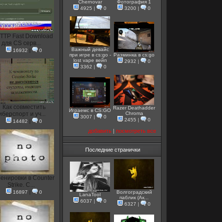
Chernovar
Фотография 1
4925
|
0
3200
|
0
TTP Fast Download
для CS серв...
Важный девайс
16932
|
0
при игре в cs:go -
Разминка в cs:go
lost vape вейп
2932
|
0
3362
|
0
Как совместить
Razer Deathadder
Играемс в CS:GO
иберспорт и уч...
Chroma
3007
|
0
2455
|
0
14482
|
0
добавить
|
посмотреть все
Последние странички
енировки в Counter
Strike. С...
16897
|
0
Волгоградский
LanaTool
паблик (Ак...
6037
|
0
6327
|
0