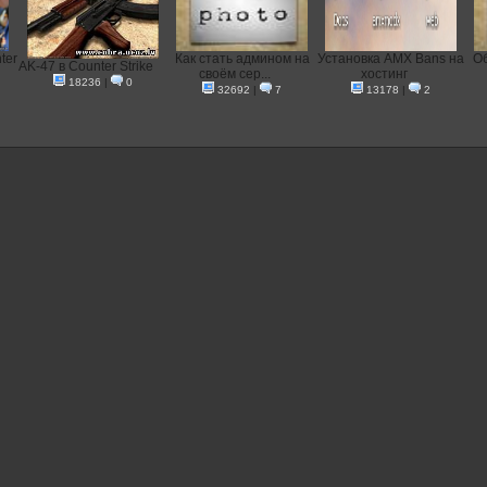
ter
Как стать админом на
Установка AMX Bans на
Об
AK-47 в Counter Strike
своём сер...
хостинг
18236
|
0
32692
|
7
13178
|
2