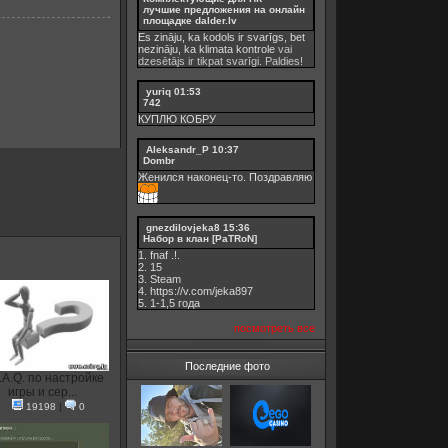
лучшие предложения на онлайн
площадке dalder.lv
Es zināju, ka kodols ir svarīgs, bet
nezināju, ka
klimata kontrole
vai
dzesētājs ir tikpat svarīgi. Paldies!
yuriq
01:53
742
КУПЛЮ КОБРУ
Aleksandr_P
10:37
Dombr
Женился наконец-то. Поздравляю
gnezdilovjeka8
15:36
Набор в клан [PaTRoN]
1. fnaf .!.
2. 15
3. Steam
4. https://v.com/jeka897
5. 1-1,5 годa
посмотреть все
Последние фото
.A.Q. по настройке
игры и сер...
19198
|
0