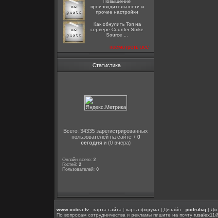
Повышение
производительности и
прочие настройки
Как обнулить Топ на
сервере Counter Strike
Source ...
посмотреть все
Статистика
Всего: 34335 зарегистрированных
пользователей на сайте +
0
сегодня
и (0 вчера)
Онлайн всего:
2
Гостей:
2
Пользователей:
0
www.cobra.lv
-
карта сайта
|
карта форума
| Дизайн -
podrubaj
| Ди
По вопросам сотрудничества и рекламы пишите на почту
rusalex11