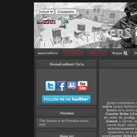
www.CobRa.lv
LIVE Stream
SMS SHOP
Форум
D
Личный кабинет Гость
Добро пожаловать 
найти
целую библиот
Блоге
есть много 
Реклама
Counter Strike 1.6 
de_nuke
,
de_prodigy
,
This feature is for Premium users
ножом
, с щитом,
к
only!
тактик будет недо
использования т
применять их во в
игре
Counter Strike 1.
Мини чат