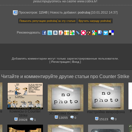
регистрируйтесь на сайте www.cobra.lv
!
Просмотров:
11548
|
Новость добавил
:
podrubaj
[10.01.2012 14:37]
Рекомендовать:
Добавлять комментарии могут только зарегистрированные пользователи.
[
Регистрация
|
Вход
]
Читайте и комментируйте другие статьи про Counter Strike
 в
Комиксы о Counter
F
Настройка микрофона
Установка бомбы
Strike
13055
|
0
15123
|
0
20928
|
1