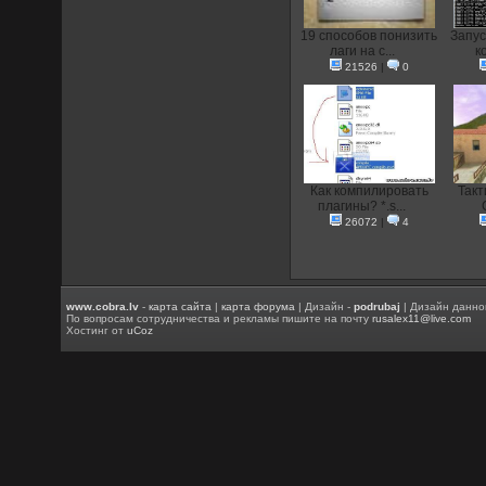
19 способов понизить
Запус
лаги на с...
к
21526
|
0
Как компилировать
Такт
плагины? *.s...
26072
|
4
www.cobra.lv
-
карта сайта
|
карта форума
| Дизайн -
podrubaj
| Дизайн данно
По вопросам сотрудничества и рекламы пишите на почту
rusalex11@live.com
Хостинг от
uCoz