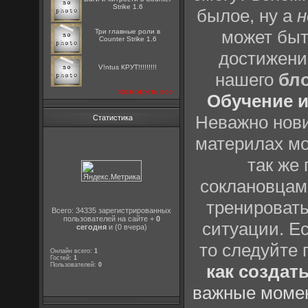
Strike 1.6
былое, ну а
н
может быт
Три главные роли в
Counter Strike 1.6
достижени
V!ntus КРУТ!!!!!!!!!
нашего
бл
посмотреть все
Обучение и
Неважно нови
Статистика
материлах мо
так же
соклановцами
тренировать
Всего: 34335 зарегистрированных
пользователей на сайте +
0
ситуации. Е
сегодня
и (0 вчера)
то следуйте 
Онлайн всего:
1
Гостей:
1
Пользователей:
0
как создат
важные момен