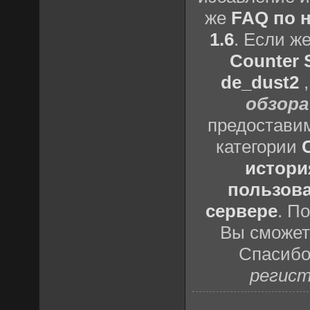
же
FAQ по н
1.6
. Если ж
Counter S
de_dust2
обзора
предоставим
категории
истори
пользова
сервере
. П
Вы сможете
Спасибо
регист