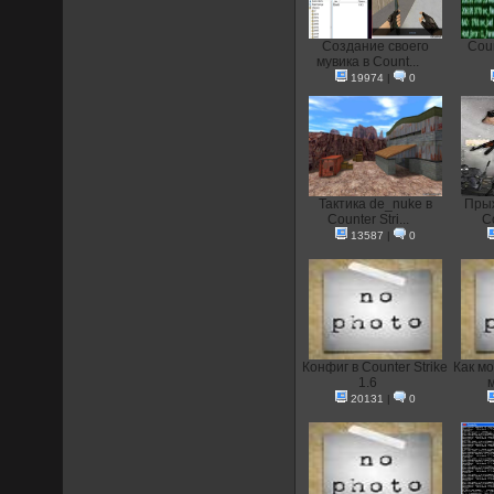
Создание своего
Coun
мувика в Count...
19974
|
0
Тактика de_nuke в
Прыж
Counter Stri...
Co
13587
|
0
Конфиг в Counter Strike
Как мо
1.6
м
20131
|
0