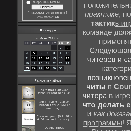
Выбранный Белый
положительно
практике
, п
[
·
]
Результаты
Архив опросов
Всего ответов:
444
тактик
в иг
команде долж
Календарь
«
Июнь 2012
»
применят
Пн
Вт
Ср
Чт
Пт
Сб
Вс
Следующая 
1
2
3
4
5
6
7
8
9
10
читеров и с
11
12
13
14
15
16
17
18
19
20
21
22
23
24
категор
25
26
27
28
29
30
возникновен
Разное из Файлов
читы
в
Coun
KZ + HNS map pack
(сборник карт hns и kz)
читера
в игре
admin_name_ru.amxx
что делать 
[выводит тег АДМИН в
чате, рядо...
и
как доказ
Скачать dproto [0.9.187] -
HLDS serverside crack (...
программы
! 
Deagle Shock