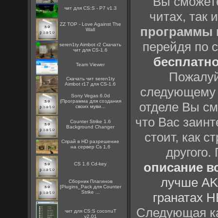
Вы сможете
чит для CS:S - P7 v1.3
читах, так 
ZZ TOP - Love Against The
программы
Wall
перейдя по 
seren1ty Aimbot r2 Скачать
чит для CS-1.6
бесплатн
Team Viewer
Пожалуй
Скачать чит seren1ty
Aimbot r17 для CS-1.6
следующему
Sony Vegas 6.0d
(Программа для создания
отделе Вы см
своих муви...
что Вас заинт
Counter Strike 1.6
Background Changer
стоит, как с
Спрай в HD разрешение
на сервер Cs 1,6
другого.
описание вс
CS 1.6 Cd-key
лучше AK
Сборник Плагинов
[Plugins_Pack для Counter
Strike ...
гранатах H
Следующая ка
чит для CS:S coconuT
v2.01