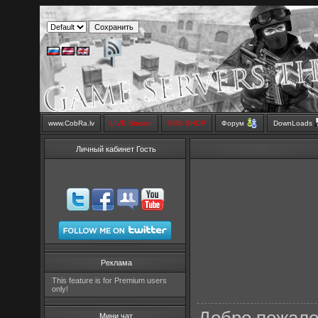
www.CobRa.lv
LIVE Stream
SMS SHOP
Форум
DownLoads
Личный кабинет Гость
Реклама
This feature is for Premium users
only!
Мини чат