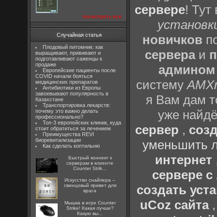
сервере
! Тут
посмотреть все
установки
Случайная статья
новичков
по
Плодовый питомник: как
сервера
и
п
выращивают, прививают и
подготавливают саженцы к
продаже
админом
Европейские пациенты после
COVID начали бояться
систему
AMX
медицинских препаратов
Антибиотики из Европы
завоевывают популярность в
я Вам дам т
Казахстане
Транспортировка лекарств:
уже найдё
почему это важно делать
профессионально?
Топ-3 европейских клиник, куда
сервер
,
созд
стоит обратиться за лечением
Преимущества REVI
биоревитализации
уменьшить л
Как сделать коптильню
интернет
Быстрый коннект к
серверам в клиенте
Counter Strik...
сервере 
Искусство снайпера –
свинцовый привет для
создать уста
врага
uCoz сайта
Мышка в игре Counter
Strike! Какая лучше?
Какую вы...