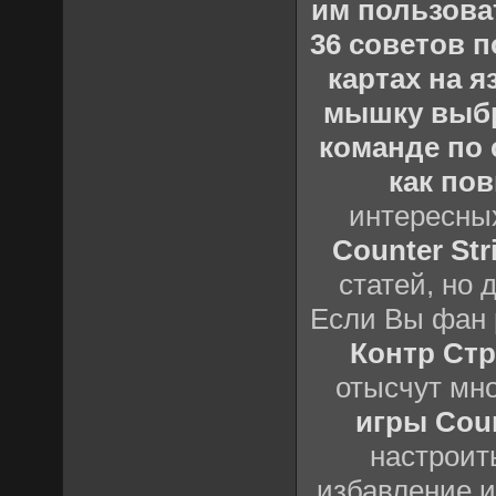
им пользова
36 советов по
картах на 
мышку выб
команде по c
как пов
интересны
Counter Stri
статей, но 
Если Вы фан 
Контр Стр
отысчут мн
игры Count
настроить
избавление и