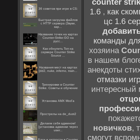
counter strik
36 советов при игре в CS:
1.6
,
как ско
цс 1.6 се
Быстрая загрузка файлов
с HTTP сервера (Звуки,
кар...
добавить
Название точек на картах
Counter-Strike:GO на
команды дл
русс...
хозяина
Coun
Как обнулить Топ на
сервере Counter Strike
Source ...
в нашем блоге
анекдоты сти
Названия мест на картах
[dd2, nuke, inferno, train...
отмазки иг
Тренировки в Counter
интересный
Strike. Советы и обучение
отцов
Установка AMX Mod'a
профессио
Прострелы на de_dust2
покажет
Делаем себя админом!
новичков
, 
[установка админки через
user...
смогут вспомн
Баги и хитрости в Counter