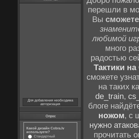
Добро пожало
перешли в м
Вы
сможете
знаменит
любимой иг
много р
радостью се
Тактики на 
сможете узна
на таких к
de_train
,
cs_
Для добавления необходима
блоге найдёт
авторизация
ножом
, с
Опрос
нужно атаков
Какой дизайн Cobra.lv
используете?
прочитать о
Стандартный