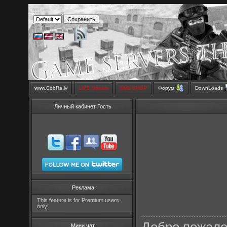
www.CobRa.lv
LIVE Stream
SMS SHOP
Форум
DownLoads
Личный кабинет Гость
Реклама
This feature is for Premium users
only!
Мини чат