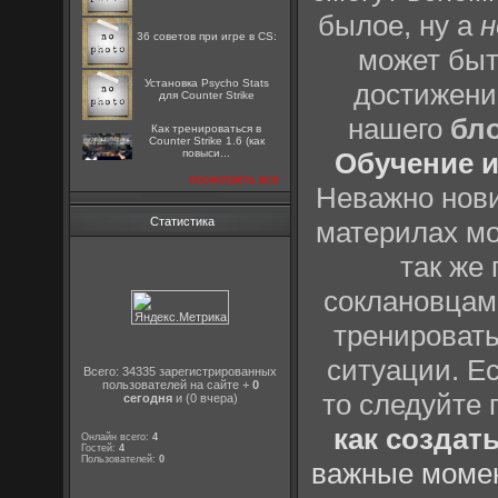
былое, ну а
н
36 советов при игре в CS:
может быт
Установка Psycho Stats
достижени
для Counter Strike
нашего
бл
Как тренироваться в
Counter Strike 1.6 (как
повыси...
Обучение и
посмотреть все
Неважно нови
Статистика
материлах мо
так же
соклановцами
тренировать
ситуации. Е
Всего: 34335 зарегистрированных
пользователей на сайте +
0
то следуйте 
сегодня
и (0 вчера)
как создат
Онлайн всего:
4
Гостей:
4
Пользователей:
0
важные момен