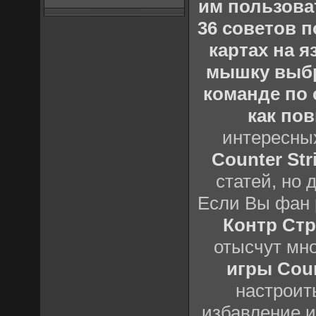
им пользова
36 советов по
картах на 
мышку выб
команде по c
как пов
интересны
Counter Stri
статей, но 
Если Вы фан 
Контр Стр
отысчут мн
игры Count
настроить
избавление и