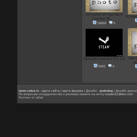
История читерства в
Устан
Counter St...
19900
|
0
Как 
Лучшая статья о CS 1.6
се
5362
|
0
www.cobra.lv
-
карта сайта
|
карта форума
| Дизайн -
podrubaj
| Дизайн данно
По вопросам сотрудничества и рекламы пишите на почту
rusalex11@live.com
Хостинг от
uCoz