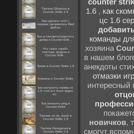
counter strik
1.6
,
как ско
Тактика Обороны в
Counter Strike 1.6
цс 1.6 се
Как сделать чтоб с
сервака скачивались Wad
добавить
файлы
команды дл
Как установить\запустить
демку в Counter-Strik...
хозяина
Coun
Что такое спрайт,
текстура, модель в
в нашем блоге
Counter Strik...
анекдоты сти
Трюки в Counter Strike 1.6
отмазки иг
Комиксы о Counter Strike
интересный
как настроить сервер cs
1.6 чтоб его было видно
отцов
из...
профессио
Как понизить ping в
Counter-Strike
покажет
Тактика на de_dust2 в
Counter Strike 1.6
новичков
, 
Тактика Нападения в
смогут вспомн
Counter Strike 1.6