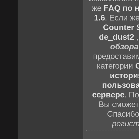
же
FAQ по н
1.6
. Если ж
Counter S
de_dust2
обзора
предоставим
категории
истори
пользова
сервере
. П
Вы сможете
Спасибо
регист