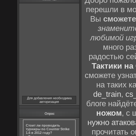
Добро пожало
перешли в м
Вы
сможете
знаменит
любимой иг
много р
радостью се
Тактики на 
сможете узна
на таких к
de_train
,
cs_
Для добавления необходима
блоге найдёт
авторизация
ножом
, с
Опрос
нужно атаков
Стоит ли проводить
турниры по Counter Strike
прочитать о
1.6 в 2012 году?