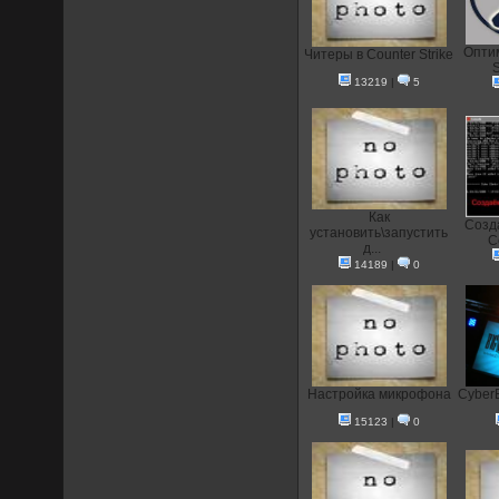
Опти
Читеры в Counter Strike
S
13219
|
5
Как
Созд
установить\запустить
C
д...
14189
|
0
Настройка микрофона
CyberE
15123
|
0