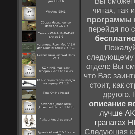
Вы сможете
для CS-1.6
читах, так 
WinAmp 5541
программы
Сборка беспалевных
читов для CS-1.6
перейдя по 
Скачать WH+AIM+RADAR
бесплатн
для cs 1.6
установка Rcon Mod V 1.0
Пожалуй
для Counter Strike 1.6 + ...
следующему
Бесплатный чит Wof Hook
V3.2
отделе Вы см
KZ + HNS map pack
(сборник карт hns и kz)
что Вас заинт
USP с глушителем всегда
стоит, как с
на сервер CS 1.6
другого.
Time Online [часы]
описание вс
advanced_bans.amxx
[Advanced Bans 0.7 RUS]
лучше AK
Parkour Angel cs спрай
гранатах H
Следующая ка
Hypnotick-Hook 2.5.4 Читы