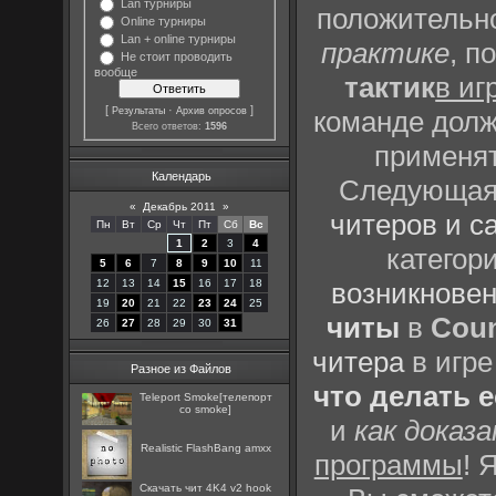
Lan турниры
положительно
Online турниры
Lan + online турниры
практике
, п
Не стоит проводить
вообще
тактик
в иг
[
·
]
Результаты
Архив опросов
команде долж
Всего ответов:
1596
применят
Календарь
Следующая 
«
Декабрь 2011
»
читеров и с
Пн
Вт
Ср
Чт
Пт
Сб
Вс
1
2
3
4
категор
5
6
7
8
9
10
11
12
13
14
15
16
17
18
возникновен
19
20
21
22
23
24
25
читы
в
Coun
26
27
28
29
30
31
читера
в игре
Разное из Файлов
что делать 
Teleport Smoke[телепорт
со smoke]
и
как доказ
Realistic FlashBang amxx
программы
! 
Скачать чит 4K4 v2 hook