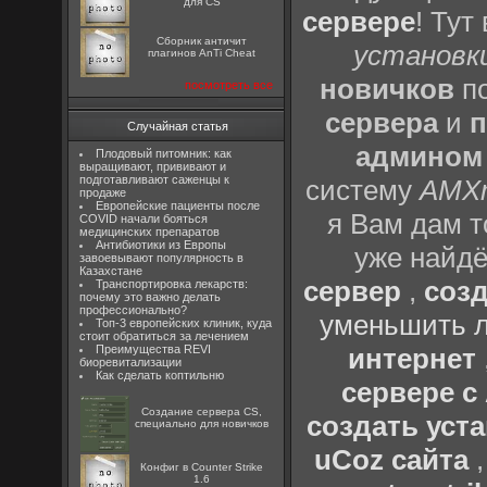
для CS
сервере
! Тут
Сборник античит
установки
плагинов AnTi Cheat
новичков
по
посмотреть все
сервера
и
п
Случайная статья
админом
Плодовый питомник: как
выращивают, прививают и
подготавливают саженцы к
систему
AMX
продаже
Европейские пациенты после
я Вам дам т
COVID начали бояться
медицинских препаратов
Антибиотики из Европы
уже найдё
завоевывают популярность в
Казахстане
сервер
,
созд
Транспортировка лекарств:
почему это важно делать
профессионально?
уменьшить л
Топ-3 европейских клиник, куда
стоит обратиться за лечением
Преимущества REVI
интернет
биоревитализации
Как сделать коптильню
сервере 
Создание сервера CS,
создать уста
специально для новичков
uCoz сайта
Конфиг в Counter Strike
1.6