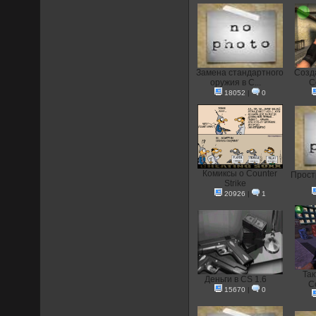
Замена стандартного
Созд
оружия в C...
C
18052
|
0
Комиксы о Counter
Прост
Strike
20926
|
1
Так
Деньги в CS 1.6
Co
15670
|
0