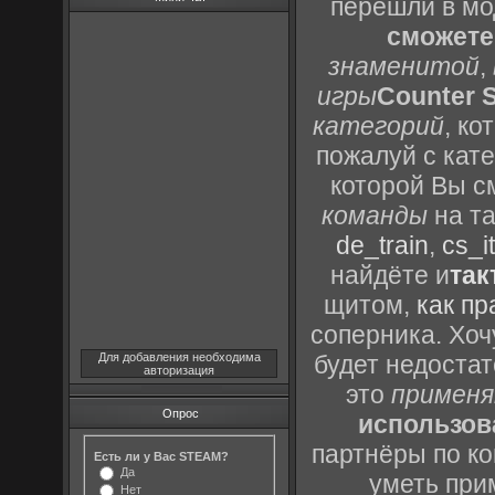
перешли в м
сможете
знаменитой
,
игры
Counter S
категорий
, к
пожалуй с кат
которой Вы с
команды
на та
de_train
,
cs_it
найдёте и
так
щитом,
как пр
соперника. Хоч
Для добавления необходима
будет недоста
авторизация
это
применя
Опрос
использов
партнёры по ко
Есть ли у Вас STEAM?
Да
уметь при
Нет