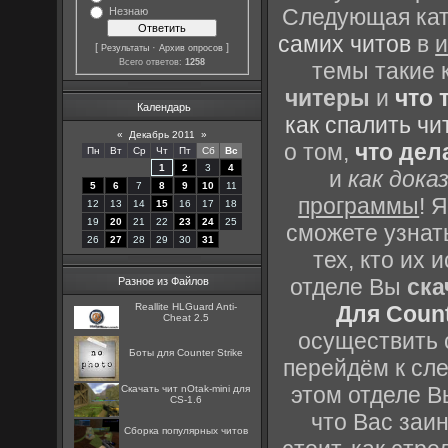
Следующая кате
Незнаю
самих читов
в
и
[
·
]
Результаты
Архив опросов
Всего ответов:
1258
темы такие 
читеры
и
что 
Календарь
как спалить чи
«
Декабрь 2011
»
о том,
что дел
Пн
Вт
Ср
Чт
Пт
Сб
Вс
1
2
3
4
и
как дока
5
6
7
8
9
10
11
программы
! 
12
13
14
15
16
17
18
19
20
21
22
23
24
25
сможете узнать
26
27
28
29
30
31
тех, кто их
отделе Вы
ска
Разное из Файлов
Reallite HLGuard Anti-
Для Count
Cheat 2.5
осуществить с
Боты для Counter Strike
перейдём к сл
этом отделе В
Скачать чит nOtak-mini для
CS-1.6
что Вас заин
Сборка популярных читов