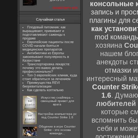
консольные к
посмотреть все
запись и прос
плагины для с
Случайная статья
как установи
Плодовый питомник: как
выращивают, прививают и
подготавливают саженцы к
mod команды
продаже
Европейские пациенты после
хозяина
Cou
COVID начали бояться
медицинских препаратов
нашем блог
Антибиотики из Европы
завоевывают популярность в
анекдоты ст
Казахстане
Транспортировка лекарств:
почему это важно делать
отмазки и
профессионально?
Топ-3 европейских клиник, куда
интересный м
стоит обратиться за лечением
Преимущества REVI
Counter Strik
биоревитализации
Как сделать коптильню
1.6
. Думаю
Искусство снайпера –
свинцовый привет для
любителей 
врага
которые см
Настройка компьютера pc
под Counter Strike 1.6
вспомнить бы
себя и може
Общение в игре Counter
Strike - это основа
командн...
достижении 