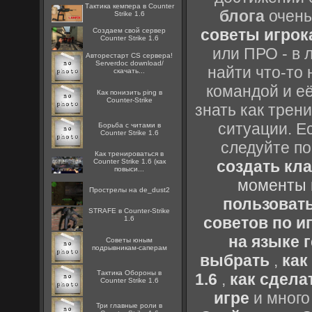
Тактика кемпера в Counter
блога
очень
Strike 1.6
советы игрока
Создаем свой сервер
Counter Strike 1.6
или ПРО - в 
Авторестарт CS сервера!
Serverdoc download/
найти что-то 
скачать...
командой и её
Как понизить ping в
Counter-Strike
знать как трен
ситуации. Е
Борьба с читами в
Counter Strike 1.6
следуйте по
Как тренироваться в
Counter Strike 1.6 (как
создать кл
повыси...
моменты 
Прострелы на de_dust2
пользоват
STRAFE в Counter-Strike
советов по иг
1.6
на языке 
Советы юным
подрывникам-саперам
выбрать
,
как
Тактика Обороны в
1.6
,
как сдела
Counter Strike 1.6
игре
и много
Три главные роли в