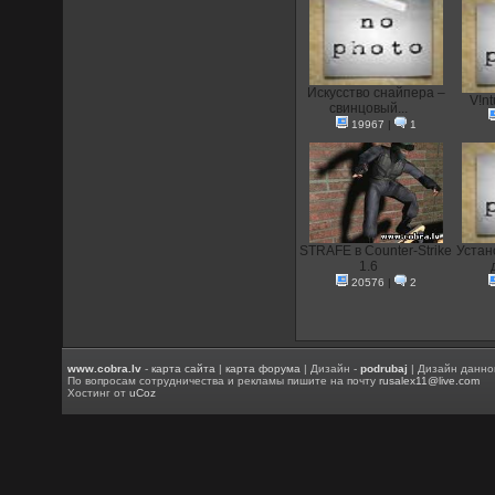
Искусство снайпера –
V!nt
свинцовый...
19967
|
1
STRAFE в Counter-Strike
Устан
1.6
20576
|
2
www.cobra.lv
-
карта сайта
|
карта форума
| Дизайн -
podrubaj
| Дизайн данно
По вопросам сотрудничества и рекламы пишите на почту
rusalex11@live.com
Хостинг от
uCoz