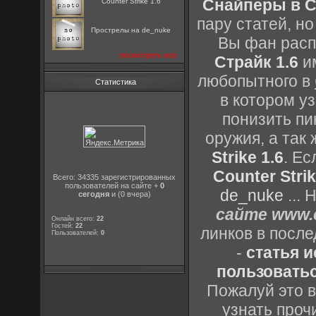
Снайперы в Co
Counter Strike 1.6
пару статей, н
Прострелы на de_nuke
Вы фан расп
посмотреть все
Страйк 1.6
им
любопытного в
Статистика
в котором уз
понизить пи
оружия, а так
Strike 1.6
. Е
Counter Strik
Всего: 34335 зарегистрированных
пользователей на сайте +
0
de_nuke
...
сегодня
и (0 вчера)
сайте www.c
Онлайн всего:
22
Гостей:
22
линков в посл
Пользователей:
0
-
статья 
пользоватьс
Пожалуй это в
узнать проч