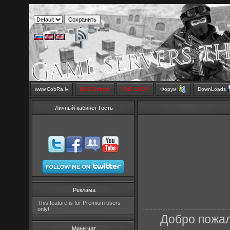
www.CobRa.lv
LIVE Stream
SMS SHOP
Форум
DownLoads
Личный кабинет Гость
Реклама
This feature is for Premium users
only!
Добро пожал
Мини чат