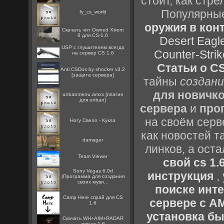
стоит, как стре
Популярные
fy_cs_world
оружия в конт
Скачать чит Owned Xtrem
6 для CS-1.6
Desert Eagl
USP с глушителем всегда
Counter-Strik
на сервер CS 1.6
Статьи о CS
Anti CSDos by shocker v3.2
[защита сервера]
тайны
создани
для новичк
unbanmenu.amxx [плагин
для unban]
сервера
и
про
на своём серв
Ногу Свело - Кукла
как новостей т
damager
линков, а ост
Team Viewer
свой cs 1.
Sony Vegas 6.0d
инструкция
,
(Программа для создания
своих муви...
поиске инт
Camp Here спрай для CS
сервере с 
1.6
установка быс
Скачать WH+AIM+RADAR
для cs 1.6