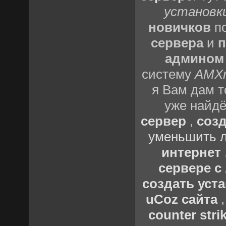
установки
новичков
по
сервера
и
п
админом
систему
AMX
я Вам дам т
уже найдё
сервер
,
созд
уменьшить л
интернет
сервере 
создать уста
uCoz сайта
counter strik