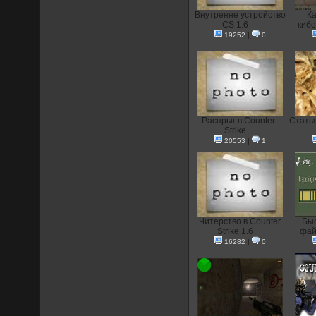
Внутренне устройство
Ка
CS 1.6
кибе
19252
|
0
Распрыг в Counter-
Статья
Strike
20553
|
1
Читерство в Counter
Быс
Strike 1.6
фай
16282
|
0