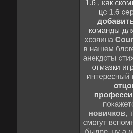
1.6
,
как ско
цс 1.6 се
добавить
команды дл
хозяина
Coun
в нашем блоге
анекдоты сти
отмазки иг
интересный
отцов
профессио
покажет
новичков
, 
смогут вспомн
былое, ну а
н