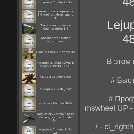
48
оружия в Counter-Strike
как настроить сервер cs
1.6 чтоб его было видно
из...
Leju
Тактика на de_train в
Counter Strike 1.6
48
Базовая стрелковая
подготовка.
Counter Strike 1.6 vs ЧИТЫ
В этом
Настройка MANI ADMIN в
сервере CS:SOURCE
AK-47 в Counter Strike
# Быс
Прострелы на de_nuke
# Проф
Читеры в Counter Strike
mswheel UP -
Тактика применения ножа
в бою для игры Counter
Str...
/ - cl_righ
Конфиг в Counter Strike
1.6