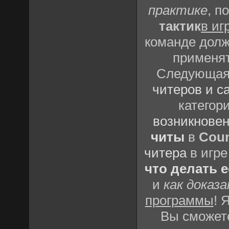
практике
, п
тактик
в иг
команде долж
применят
Следующая 
читеров и с
категор
возникновен
читы
в
Coun
читера
в игре
что делать 
и
как доказ
программы
! 
Вы сможете