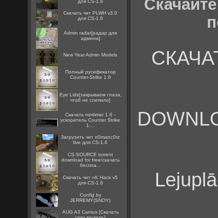
Скачайте 
для CS-1.6
Скачать чит PLWH v3.0
п
для CS-1.6
Admin radar[радар для
админа]
СКАЧАТЬ
New Year Admin Models
Полный русификатор
Counter-Strike 1.6
Eye Lids[закрываем глаза,
чтоб не слепило]
DOWNLOAD
Скачать mmtimer 1.6 -
ускоритель Counter Strike
1....
Загрузить чит n0manc0rz
five для CS-1.6
CS:SOURCE torrent
download for free/скачать
беспла...
Lejuplā
Скачать чит nK Hack v5
для CS-1.6
Config by
JERREMY(SNOY)
AUG A3 Camos [Скачать
скин модель]