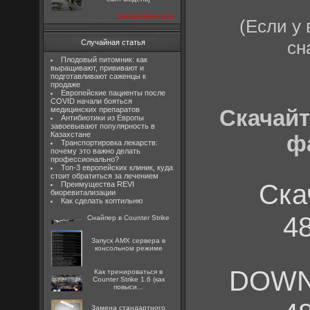
посмотреть все
(Если у 
сн
Случайная статья
Плодовый питомник: как
выращивают, прививают и
подготавливают саженцы к
продаже
Европейские пациенты после
COVID начали бояться
медицинских препаратов
Скачайте
Антибиотики из Европы
завоевывают популярность в
Казахстане
ф
Транспортировка лекарств:
почему это важно делать
профессионально?
Топ-3 европейских клиник, куда
стоит обратиться за лечением
Ска
Преимущества REVI
биоревитализации
Как сделать коптильню
48
Снайпер в Counter Strike
Запуск AMX сервера в
консольном режиме
DOW
Как тренироваться в
Counter Strike 1.6 (как
повыси...
Замена стандартного