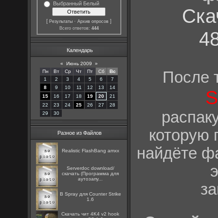
Выбранный Белый
Ска
[
·
]
Результаты
Архив опросов
Всего ответов:
444
48
Календарь
«
Июнь 2009
»
После т
Пн
Вт
Ср
Чт
Пт
Сб
Вс
1
2
3
4
5
6
7
8
9
10
11
12
13
14
S
15
16
17
18
19
20
21
22
23
24
25
26
27
28
распак
29
30
которую 
Разное из Файлов
найдёте фа
Realistic FlashBang amxx
Serverdoc download/
скачать (Программа для
аутозапу...
за
B Spray для Counter Strike
1.6
Скачать чит 4K4 v2 hook