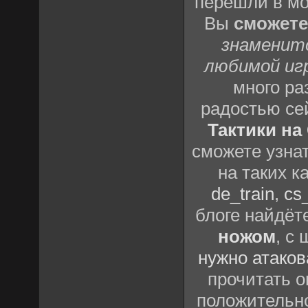
перешли в м
Вы
сможете
знаменит
любимой иг
много р
радостью се
Тактики на 
сможете узна
на таких к
de_train
,
cs_
блоге найдёт
ножом
, с
нужно атаков
прочитать о
положительно