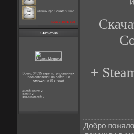
и
Стишки про Counter Strike
Скача
посмотреть все
Статистика
Cou
+ Steam
Всего: 34335 зарегистрированных
пользователей на сайте +
0
сегодня
и (0 вчера)
Онлайн всего:
2
Гостей:
2
Пользователей:
0
Добро пожало