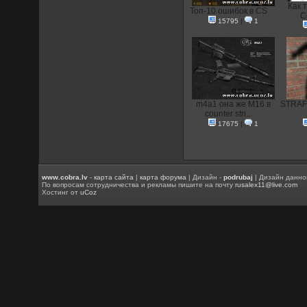
Как 
Топ-10 ошибок в CS
C
15795
|
1
m4a1 она же M16 в
STRAFE
counter stri...
17675
|
1
www.cobra.lv
-
карта сайта
|
карта форума
| Дизайн -
podrubaj
| Дизайн данно
По вопросам сотрудничества и рекламы пишите на почту
rusalex11@live.com
Хостинг от
uCoz