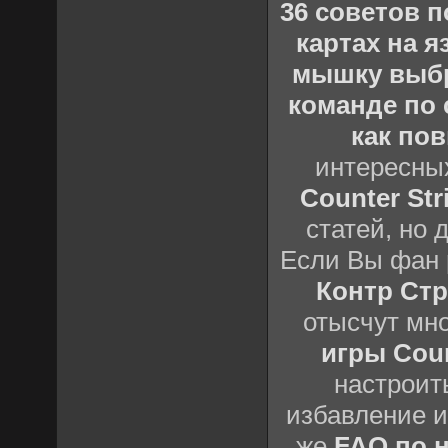
36 советов по
картах на 
мышку выб
команде по c
как пов
интересны
Counter Stri
статей, но 
Если Вы фан 
Контр Стр
отысчут мн
игры Count
настроить
избавление и
же
FAQ по н