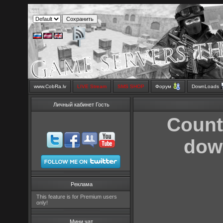
www.CobRa.lv
LIVE Stream
SMS SHOP
Форум
DownLoads
Личный кабинет Гость
Counte
down
Реклама
This feature is for Premium users
only!
Мини чат