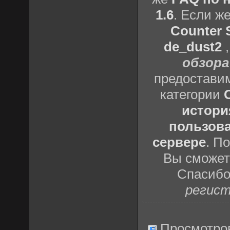
1.6
. Если ж
Counter S
de_dust2
обзора
предоставим
категории
истори
пользова
сервере
. П
Вы сможете
Спасибо
регист
Просмотро