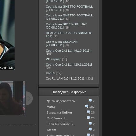
[16.07.2011]
[42]
Cobra.lv на GHETTO FOOTBALL
[27.07.2011]
[58]
Cobra.lv на GHETTO FOOTBALL
[04.08.2011]
[43]
Cobra.lv на BIG SPORT DAY
[06.08.2011]
[18]
HEADACHE на ASUS SUMMER
2011
[91]
Cobra.lv на ESCALAN
[21.08.2011]
[30]
Cobra Cup 2x2 Lan [9.10.2011]
[103]
PC сервер
[13]
Cobra Cup 2x2 Lan [20.11.2011]
[59]
CobRa
[12]
CobRa LAN 5x5 [3.12.2011]
[201]
Последнее на форуме
Да вы издеваетесь...
2
Мапы
182
Заявка на UnBAn
26
RoY Jones Jr.
25
Если бы сейчас, к...
2
Steam
3
Какие игры играет...
46