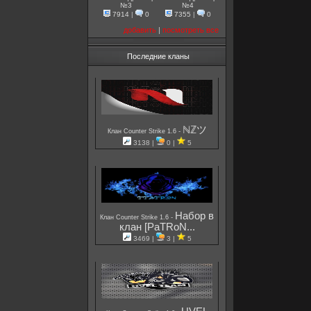
№3
№4
7914
|
0
7355
|
0
добавить
|
посмотреть все
Последние кланы
ℕℤツ
-
Клан Counter Strike 1.6
3138 |
0 |
5
Набор в
-
Клан Counter Strike 1.6
клан [PaTRoN...
3469 |
3 |
5