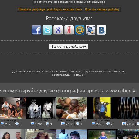
Просмотреть фотографию в реальном размере
Расскажи друзьям:
Добавлять комментарии могут только зарегистрированные пользователи.
[
Регистрация
|
Вход
]
 комментируйте другие фотографии проекта www.cobra.lv
osi - evk - pod...
cK ^ s1xte4n
Вот такую рыбу ...
Muhahaha
[PLC]Pum
2676
|
0
3261
|
3
2476
|
1
2440
|
2
2154
|