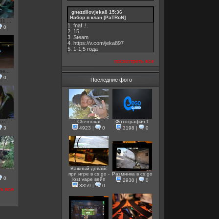
gnezdilovjeka8
15:36
Набор в клан [PaTRoN]
1 ...
1. fnaf .!.
0
2. 15
3. Steam
4. https://v.com/jeka897
5. 1-1,5 годa
посмотреть все
ne...
0
Последние фото
Chernovar
Фотография 1
co...
4923
|
0
3198
|
0
3
Важный девайс
при игре в cs:go -
Разминка в cs:go
0
lost vape вейп
2930
|
0
3359
|
0
ь все