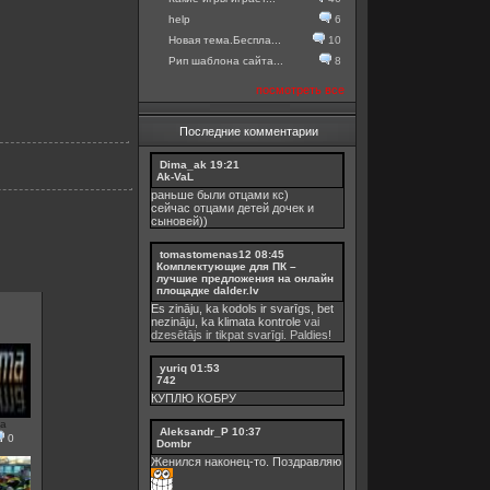
help
6
Новая тема.Беспла...
10
Рип шаблона сайта...
8
посмотреть все
Последние комментарии
Dima_ak
19:21
Ak-VaL
раньше были отцами кс)
сейчас отцами детей дочек и
сыновей))
tomastomenas12
08:45
Комплектующие для ПК –
лучшие предложения на онлайн
площадке dalder.lv
Es zināju, ka kodols ir svarīgs, bet
nezināju, ka
klimata kontrole
vai
dzesētājs ir tikpat svarīgi. Paldies!
yuriq
01:53
742
КУПЛЮ КОБРУ
a
Aleksandr_P
10:37
0
Dombr
Женился наконец-то. Поздравляю