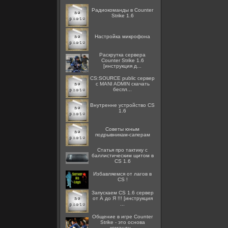
Радиокоманды в Counter
Strike 1.6
Настройка микрофона
Раскрутка сервера
Counter Strike 1.6
[инструкция д...
CS:SOURCE public сервер
с MANI ADMIN скачать
беспл...
Внутренне устройство CS
1.6
Советы юным
подрывникам-саперам
Статья про тактику с
баллистическим щитом в
CS 1.6
Избавляемся от лагов в
CS !
Запускаем CS 1.6 сервер
от А до Я !!! [инструкция
...
Общение в игре Counter
Strike - это основа
командн...