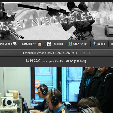
ownLoads
Комьюнити
Галереи
Статистики
Видео
Т
Главная
»
Фотоальбом
»
CobRa LAN 5x5 [3.12.2011]
UNCZ
Категория:
CobRa LAN 5x5 [3.12.2011]