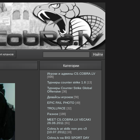
оп кланов
Категории
Игроки и админы CS.COBRA.LV
[696]
Турниры counter strike 1.6
[13]
Турниры Counter Strike Global
Offensive
[36]
Девайсы игроков
[56]
EPIC FAIL PHOTO
[49]
TROLLFACE
[32]
Разное
[186]
MEET CS.COBRA.LV VECAKI
26.06.2011
[61]
Cobra.lv at skillz non pro v3
[10.07.2011]
[19]
Cobra.lv на BIG SPORT DAY