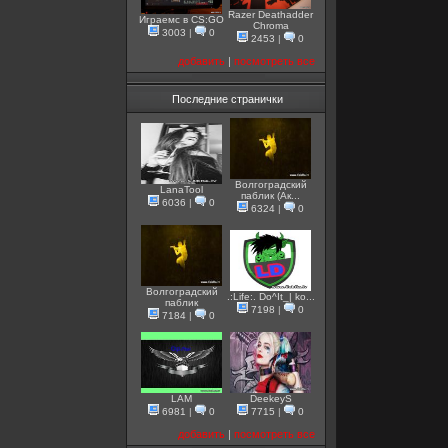
Razer Deathadder
Играемс в CS:GO
Chroma
3003
|
0
2453
|
0
добавить
|
посмотреть все
Последние странички
Волгоградский
LanaTool
паблик (Ак...
6036
|
0
6324
|
0
Волгоградский
.:Life:. Do^It_| ko...
паблик
7198
|
0
7184
|
0
LAM
DeekeyS
6981
|
0
7715
|
0
добавить
|
посмотреть все