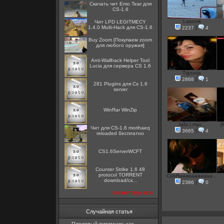
Скачать чит Emo Tear для
CS-1.6
Lasonik
Чит LPD LEGITMECY
1.4.0 Multi-Hack для CS-1.6
2237
|
4
Buy Zoom [Покупаем zoom
для любого оружия]
Anti-Wallhack Helper Tool
Lucia для сервера CS 1.6
Tigrunja
2868
|
1
281 Plugins для Cs 1.6
server
WinRar WinZip
tafa | mar...
[
Чит для CS-1.6 morihaeq
3665
|
4
reloaded бесплатно
CS1.6ServerWCFT
Counter Strike 1.6 48
protocol TORRENT
CobRaaaaaaaaaaa...
download/ск...
2386
|
0
посмотреть все
Случайная статья