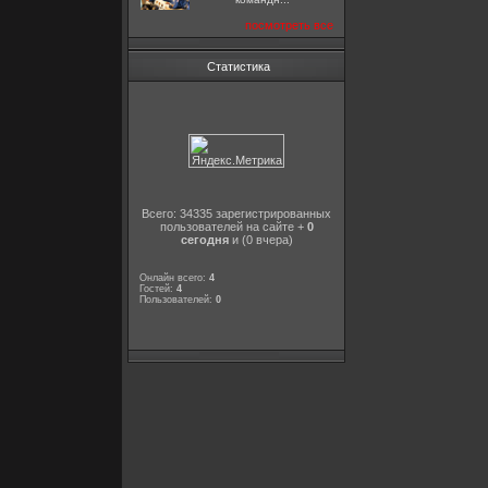
посмотреть все
Статистика
Всего: 34335 зарегистрированных
пользователей на сайте +
0
сегодня
и (0 вчера)
Онлайн всего:
4
Гостей:
4
Пользователей:
0