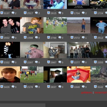
Veenrok
Kitty
cesu - apfel
:D
Navi ASUS 201
3137
|
2
2517
|
2
2615
|
3
1704
|
2
1724
|
spr1ny
asN-
Cobra.lv vs FK ...
mazaxaka_monsta...
bangluv with 
2932
|
0
1598
|
0
2799
|
0
2572
|
1
2512
|
Meet_S-parky**...
Kenzo'
Vatman_14K
Cobra.lv prev1o...
podrubaj [cs.
2332
|
0
2297
|
0
2987
|
0
2277
|
0
2355
|
CobRa
Big Sport Day ...
[=WS=]smart
Sv7-| sem
Tree Fail
3426
|
0
2178
|
0
2837
|
0
1848
|
0
3142
|
добавить
|
посмотрет