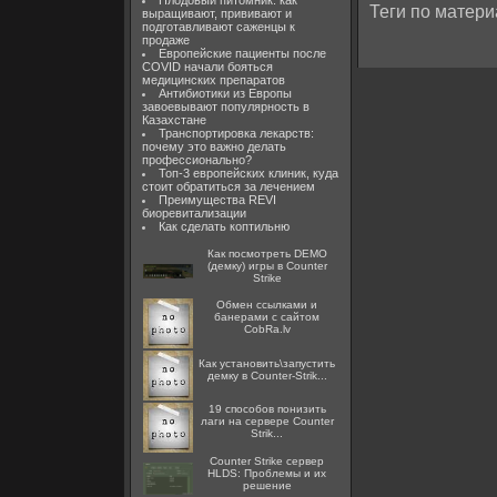
Плодовый питомник: как
Теги по матери
выращивают, прививают и
подготавливают саженцы к
продаже
Европейские пациенты после
COVID начали бояться
медицинских препаратов
Антибиотики из Европы
завоевывают популярность в
Казахстане
Транспортировка лекарств:
почему это важно делать
профессионально?
Топ-3 европейских клиник, куда
стоит обратиться за лечением
Преимущества REVI
биоревитализации
Как сделать коптильню
Как посмотреть DEMO
(демку) игры в Counter
Strike
Oбмен ссылками и
банерами с сайтом
CobRa.lv
Как установить\запустить
демку в Counter-Strik...
19 способов понизить
лаги на сервере Counter
Strik...
Counter Strike сервер
HLDS: Проблемы и их
решение