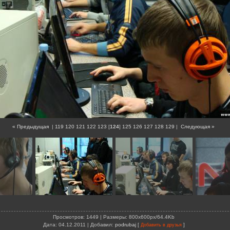
« Предыдущая
|
119
120
121
122
123
[
124
]
125
126
127
128
129
|
Следующая »
Просмотров
: 1449 |
Размеры
: 800x600px/64.4Kb
Дата
: 04.12.2011 |
Добавил
:
podrubaj
[
]
Добавить в друзья