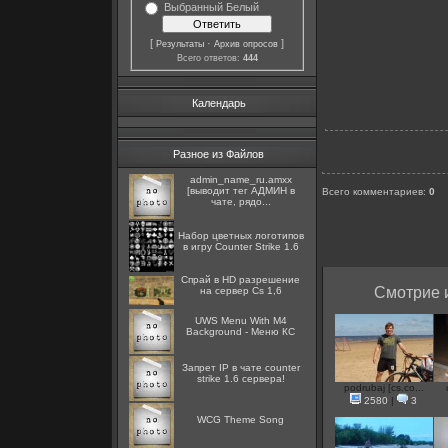
Выбранный Белый
[
·
]
Результаты
Архив опросов
Всего ответов:
444
Календарь
Разное из Файлов
admin_name_ru.amxx
[выводит тег АДМИН в
Всего комментариев
:
0
чате, рядо...
Набор цветных логотипов
в игру Counter Strike 1.6
Спрай в HD разрешение
Смотрие и
на сервер Cs 1,6
UWS Menu With M4
Background - Меню КС
Запрет IP в чате counter
strike 1.6 сервера!
podrubaj [cs.co...
2580
|
3
WCG Theme Song