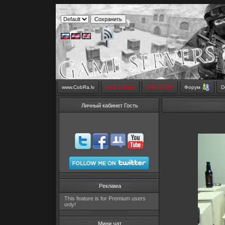
www.CobRa.lv
LIVE Stream
SMS SHOP
Форум
D
Личный кабинет Гость
Реклама
This feature is for Premium users
only!
Мини чат