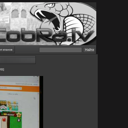
оп кланов
11]