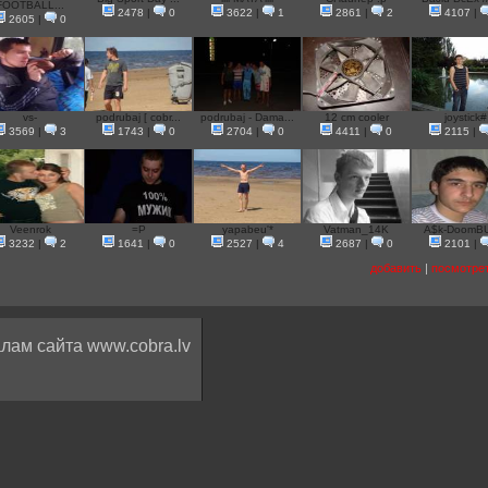
FOOTBALL...
2478
|
0
3622
|
1
2861
|
2
4107
|
2605
|
0
vs-
podrubaj [ cobr...
podrubaj - Dama...
12 cm cooler
joystick#
3569
|
3
1743
|
0
2704
|
0
4411
|
0
2115
|
Veenrok
=P
yapabeu'*
Vatman_14K
A$k-DoomB
3232
|
2
1641
|
0
2527
|
4
2687
|
0
2101
|
добавить
|
посмотре
лам сайта www.cobra.lv