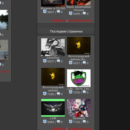
6
Razer Deathadder
Играемс в CS:GO
Chroma
3007
|
0
2455
|
0
добавить
|
посмотреть все
Последние странички
0
Волгоградский
LanaTool
паблик (Ак...
USS
6037
|
0
6327
|
0
0
ть все
Волгоградский
.:Life:. Do^It_| ko...
паблик
7200
|
0
7186
|
0
LAM
DeekeyS
6985
|
0
7720
|
0
добавить
|
посмотреть все