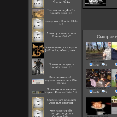
Counter Strike
Тактика на de_dust2 в
Counter Strike 1.6
Читерство в Counter Strike
1.6
В чем суть читерства в
Смотрие и
Counter-Strike?
Названия мест на картах
[dd2, nuke, inferno, train...
Sv7-| s1m0...
Прыжки и распрыг в
1869
|
3
Counter Strike 1.6
Как сделать чтоб с
сервака скачивались Wad
файлы
fbGAMING ASUS 2...
Установка плагинов на
1930
|
0
сервер Counter Strike 1.6
Делаем Лого в Counter
Strike (для новечков)
Что такое спрайт,
текстура, модель в
Counter Strik...
3D[Rus.Pro]*CMe...