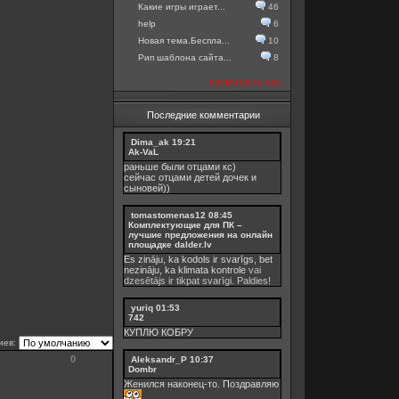
Какие игры играет...
46
help
6
Новая тема.Беспла...
10
Рип шаблона сайта...
8
посмотреть все
Последние комментарии
Dima_ak
19:21
Ak-VaL
раньше были отцами кс)
сейчас отцами детей дочек и
сыновей))
tomastomenas12
08:45
Комплектующие для ПК –
лучшие предложения на онлайн
площадке dalder.lv
Es zināju, ka kodols ir svarīgs, bet
nezināju, ka
klimata kontrole
vai
dzesētājs ir tikpat svarīgi. Paldies!
yuriq
01:53
742
КУПЛЮ КОБРУ
иев:
0
Aleksandr_P
10:37
Dombr
Женился наконец-то. Поздравляю