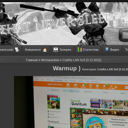
ownLoads
Комьюнити
Галереи
Статистики
Видео
Т
Главная
»
Фотоальбом
»
CobRa LAN 5x5 [3.12.2011]
Warmup )
Категория:
CobRa LAN 5x5 [3.12.20