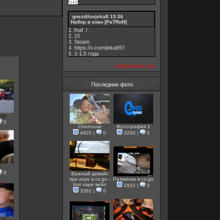
gnezdilovjeka8
15:36
Набор в клан [PaTRoN]
1. fnaf .!.
2. 15
3. Steam
4. https://v.com/jeka897
5. 1-1,5 годa
посмотреть все
Последние фото
amp
0
Chernovar
Фотография 1
4925
|
0
3200
|
0
s
0
Важный девайс
при игре в cs:go -
Разминка в cs:go
lost vape вейп
2932
|
0
3361
|
0
 P...