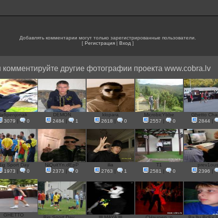
Добавлять комментарии могут только зарегистрированные пользователи.
[
Регистрация
|
Вход
]
 комментируйте другие фотографии проекта www.cobra.lv
la6penjonak
DEMON
klopara
MicrobicYbbe
Ghetto Ch
3079
|
0
2484
|
1
2618
|
0
2557
|
0
2844
|
Big Sport Day
NiQuitYn.dEpP
ilia
T1
prev1ou
1973
|
0
2373
|
0
2763
|
1
2581
|
0
2396
|
GHETTO
Big Sport Day ...
llll MAYA llll
СНаunep :p
BaJlu BcEx //