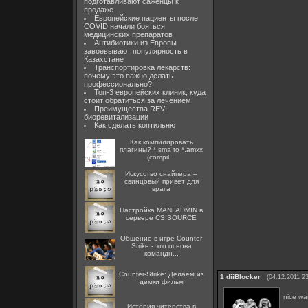
подготавливают саженцы к
продаже
Европейские пациенты после
COVID начали бояться
медицинских препаратов
Антибиотики из Европы
завоевывают популярность в
Казахстане
Транспортировка лекарств:
почему это важно делать
профессионально?
Топ-3 европейских клиник, куда
стоит обратиться за лечением
Преимущества REVI
биоревитализации
Как сделать коптильню
Как компилировать
плагины? *.sma to *.amxx
(compil...
Искусство снайпера –
свинцовый привет для
врага
Настройка MANI ADMIN в
сервере CS:SOURCE
Общение в игре Counter
Strike - это основа
командн...
Counter-Strike: Делаем из
1
diiBlocker
(04.12.2011 23
демки фильм
nice w
История читерства в