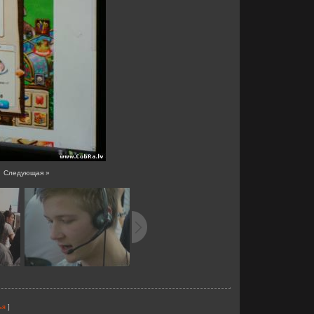
|
Следующая »
]
ья