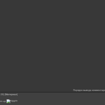
Порядок вывода комментар
[
Материал
]
:30)
arm up