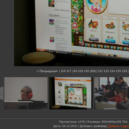
« Предыдущая
|
116
117
118
119
120
[
121
]
122
123
124
125
126
Просмотров
: 1476 |
Размеры
: 800x600px/56.7Kb
Дата
: 04.12.2011 |
Добавил
:
podrubaj
[
Добавить в друз