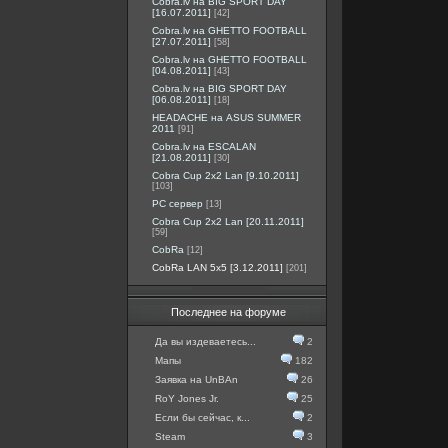
Cobra.lv на BIG SPORT DAY
[16.07.2011]
[42]
Cobra.lv на GHETTO FOOTBALL
[27.07.2011]
[58]
Cobra.lv на GHETTO FOOTBALL
[04.08.2011]
[43]
Cobra.lv на BIG SPORT DAY
[06.08.2011]
[18]
HEADACHE на ASUS SUMMER
2011
[91]
Cobra.lv на ESCALAN
[21.08.2011]
[30]
Cobra Cup 2x2 Lan [9.10.2011]
[103]
PC сервер
[13]
Cobra Cup 2x2 Lan [20.11.2011]
[59]
CobRa
[12]
CobRa LAN 5x5 [3.12.2011]
[201]
Последнее на форуме
Да вы издеваетесь...
2
Мапы
182
Заявка на UnBAn
26
RoY Jones Jr.
25
Если бы сейчас, к...
2
Steam
3