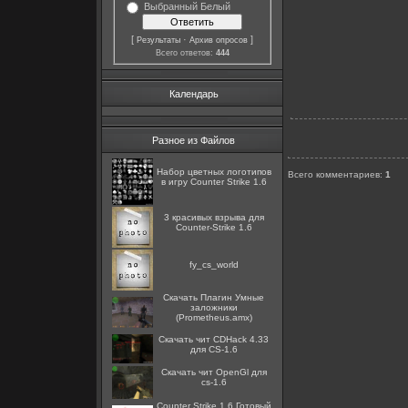
Выбранный Белый
[
·
]
Результаты
Архив опросов
Всего ответов:
444
Календарь
Разное из Файлов
Набор цветных логотипов
Всего комментариев
:
1
в игру Counter Strike 1.6
3 красивых взрыва для
Counter-Strike 1.6
fy_cs_world
Скачать Плагин Умные
заложники
(Prometheus.amx)
Скачать чит CDHack 4.33
для CS-1.6
Скачать чит OpenGl для
cs-1.6
Counter Strike 1.6 Готовый