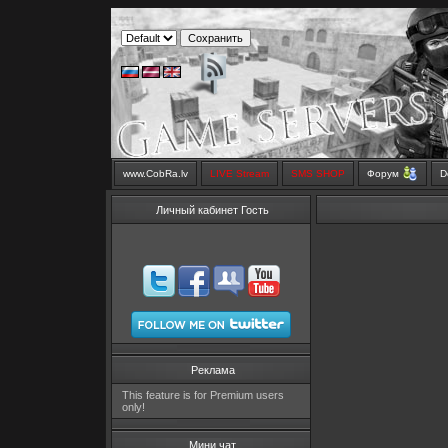
www.CobRa.lv
LIVE Stream
SMS SHOP
Форум
D
Личный кабинет Гость
Реклама
This feature is for Premium users
only!
Мини чат