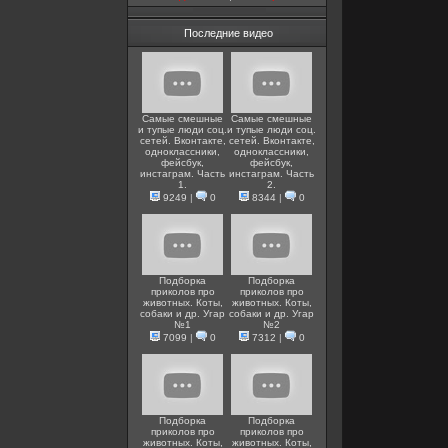
Последние видео
Самые смешные
Самые смешные
и тупые люди соц.
и тупые люди соц.
сетей. Вконтакте,
сетей. Вконтакте,
одноклассники,
одноклассники,
фейсбук,
фейсбук,
инстаграм. Часть
инстаграм. Часть
1.
2.
9249
|
0
8344
|
0
Подборка
Подборка
приколов про
приколов про
животных. Коты,
животных. Коты,
собаки и др. Угар
собаки и др. Угар
№1
№2
7099
|
0
7312
|
0
Подборка
Подборка
приколов про
приколов про
животных. Коты,
животных. Коты,