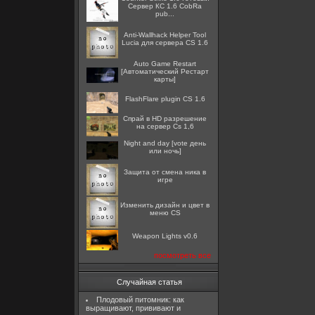
Сервер КС 1.6 CobRa
pub...
Anti-Wallhack Helper Tool
Lucia для сервера CS 1.6
Auto Game Restart
[Автоматический Рестарт
карты]
FlashFlare plugin CS 1.6
Спрай в HD разрешение
на сервер Cs 1,6
Night and day [vote день
или ночь]
Защита от смена ника в
игре
Изменить дизайн и цвет в
меню CS
Weapon Lights v0.6
посмотреть все
Случайная статья
Плодовый питомник: как
выращивают, прививают и