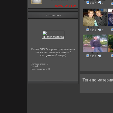
3037
|
0
посмотреть все
Статистика
Iron | Ken...
2458
|
0
Всего: 34335 зарегистрированных
пользователей на сайте +
0
Mazhar
сегодня
и (0 вчера)
3357
|
4
Онлайн всего:
3
Гостей:
3
Пользователей:
0
Теги по материа