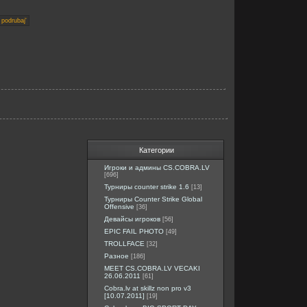
Категории
Игроки и админы CS.COBRA.LV
[696]
Турниры counter strike 1.6
[13]
Турниры Counter Strike Global
Offensive
[36]
Девайсы игроков
[56]
EPIC FAIL PHOTO
[49]
TROLLFACE
[32]
Разное
[186]
MEET CS.COBRA.LV VECAKI
26.06.2011
[61]
Cobra.lv at skillz non pro v3
[10.07.2011]
[19]