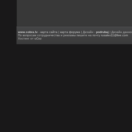
www.cobra.lv
-
карта сайта
|
карта форума
| Дизайн -
podrubaj
| Дизайн данно
По вопросам сотрудничества и рекламы пишите на почту
rusalex11@live.com
Хостинг от
uCoz