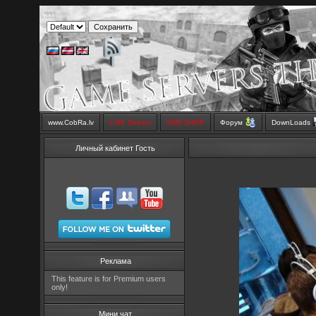
www.CobRa.lv
LIVE Stream
SMS SHOP
Форум
DownLoads
Личный кабинет Гость
Реклама
This feature is for Premium users
only!
Мини чат