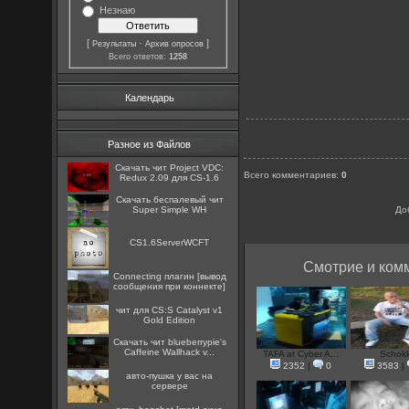
Незнаю
[
·
]
Результаты
Архив опросов
Всего ответов:
1258
Календарь
Разное из Файлов
Скачать чит Project VDC:
Всего комментариев
:
0
Redux 2.09 для CS-1.6
Скачать беспалевый чит
Super Simple WH
До
CS1.6ServerWCFT
Смотрие и комм
Connecting плагин [вывод
сообщения при коннекте]
чит для CS:S Catalyst v1
Gold Edition
Скачать чит blueberrypie's
Caffeine Wallhack v...
TAFA at Cyber A...
Schok
2352
|
0
3583
|
авто-пушка у вас на
сервере