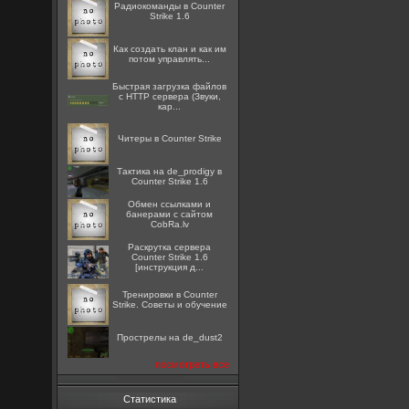
Радиокоманды в Counter
Strike 1.6
Как создать клан и как им
потом управлять...
Быстрая загрузка файлов
с HTTP сервера (Звуки,
кар...
Читеры в Counter Strike
Тактика на de_prodigy в
Counter Strike 1.6
Oбмен ссылками и
банерами с сайтом
CobRa.lv
Раскрутка сервера
Counter Strike 1.6
[инструкция д...
Тренировки в Counter
Strike. Советы и обучение
Прострелы на de_dust2
посмотреть все
Статистика