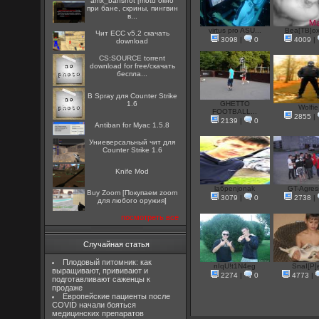
amx_banshot [motd окно
при бане, скрины, пингвин
в...
virtus pro ASU...
Bea[TB]o
Чит ECC v5.2 скачать
3098
|
0
4009
|
download
CS:SOURCE torrent
download for free/скачать
беспла...
B Spray для Counter Strike
1.6
GHETTO
Wolfie
FOOTBALL...
2855
|
2139
|
0
Antiban for Myac 1.5.8
Униеверсальный чит для
Counter Strike 1.6
Knife Mod
la6penjonak
GT-Agres
Buy Zoom [Покупаем zoom
3079
|
0
2738
|
для любого оружия]
посмотреть все
Случайная статья
Плодовый питомник: как
nIqU!t1N4eg
SnaI[P]e
выращивают, прививают и
2274
|
0
4773
|
подготавливают саженцы к
продаже
Европейские пациенты после
COVID начали бояться
медицинских препаратов