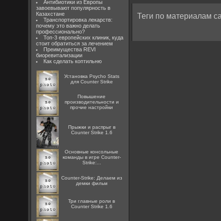
Антибиотики из Европы
завоевывают популярность в
Казахстане
Теги по материалам са
Транспортировка лекарств:
почему это важно делать
профессионально?
Топ-3 европейских клиник, куда
стоит обратиться за лечением
Преимущества REVI
биоревитализации
Как сделать коптильню
Установка Psycho Stats
для Counter Strike
Повышение
производительности и
прочие настройки
Прыжки и распрыг в
Counter Strike 1.6
Основные консольные
команды в игре Counter-
Strike:...
Counter-Strike: Делаем из
демки фильм
Три главные роли в
Counter Strike 1.6