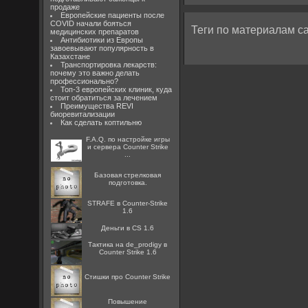
продаже
Европейские пациенты после
COVID начали бояться
Теги по материалам са
медицинских препаратов
Антибиотики из Европы
завоевывают популярность в
Казахстане
Транспортировка лекарств:
почему это важно делать
профессионально?
Топ-3 европейских клиник, куда
стоит обратиться за лечением
Преимущества REVI
биоревитализации
Как сделать коптильню
F.A.Q. по настройке игры
и сервера Counter Strike
...
Базовая стрелковая
подготовка.
STRAFE в Counter-Strike
1.6
Деньги в CS 1.6
Тактика на de_prodigy в
Counter Strike 1.6
Стишки про Counter Strike
Повышение