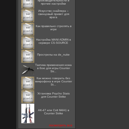
производительности и
прочие настройки
Искусство снайпера –
свинцовый привет для
врага
Как правильно стрелять в
игре
Настройка MANI ADMIN в
сервере CS:SOURCE
Прострелы на de_nuke
Тактика применения ножа
в бою для игры Counter
Str...
Как можно говорить без
микрофона в игре Counter
St...
Установка Psycho Stats
для Counter Strike
АК-47 или Colt M4A1 в
Counter Strike
посмотреть все