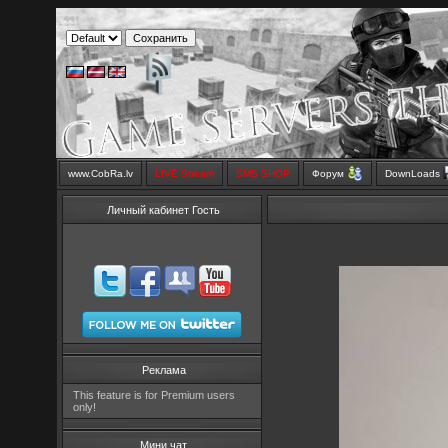
www.CobRa.lv
LIVE Stream
SMS SHOP
Форум
DownLoads
Личный кабинет Гость
Реклама
This feature is for Premium users
only!
Мини чат