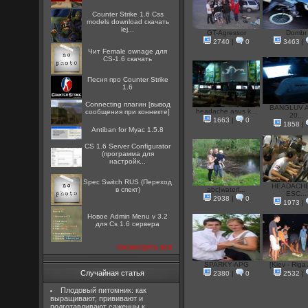
Counter Strike 1.6 Css
models download скачать
lej...
GT-Agressor
Dombr
2740
|
0
3463
|
Чит Female ownage для
CS-1.6 скачать
Песня про Counter Strike
1.6
Connecting плагин [вывод
BANGLUV 
headache asus k...
сообщения при коннекте]
20...
1663
|
0
1858
|
Antiban for Myac 1.5.8
CS 1.6 Server Configurator
(программа для
настройк...
Spec Switch RUS (Переход
HEADACHE
в спект)
abc|waterl...
ESC...
2938
|
0
1973
|
Новое Admin Menu v 3.2
для Cs 1.6 сервера
посмотреть все
SPARKY-APG
[Kiev - Riga
Случайная статья
2380
|
0
2532
|
Плодовый питомник: как
выращивают, прививают и
подготавливают саженцы к