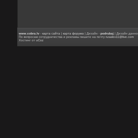
www.cobra.lv
-
карта сайта
|
карта форума
| Дизайн -
podrubaj
| Дизайн данно
По вопросам сотрудничества и рекламы пишите на почту
rusalex11@live.com
Хостинг от
uCoz