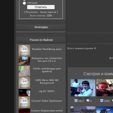
Незнаю
[
·
]
Результаты
Архив опросов
Всего ответов:
1258
Календарь
Разное из Файлов
Всего комментариев
:
0
Realistic FlashBang amxx
До
Загрузить чит n0manc0rz
five для CS-1.6
Admin radar[радар для
админа]
Смотрие и комм
UWS Menu With M4
Background
cfg BY SNOY
cesu - apfel
PrOm1TaY[Zep
Counter Strike Optimizator
2617
|
3
2361
|
Custom Sky[меняем небо]