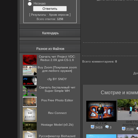
Незнаю
[
·
]
Результаты
Архив опросов
Всего ответов:
1258
Календарь
Разное из Файлов
Скачать чит Project VDC:
Redux 2.09 для CS-1.6
Всего комментариев
:
0
Buy Zoom [Покупаем zoom
для любого оружия]
До
cfg BY SNOY
Скачать беспалевый чит
Super Simple WH
Смотрие и комм
Pos Free Photo Editor
Rev Connect
GHETT
[A.J.Y.#]
Hostage Model (v0.2b)
FOOTBALL
3416
|
3
2139
|
Руссификатор Biohazard