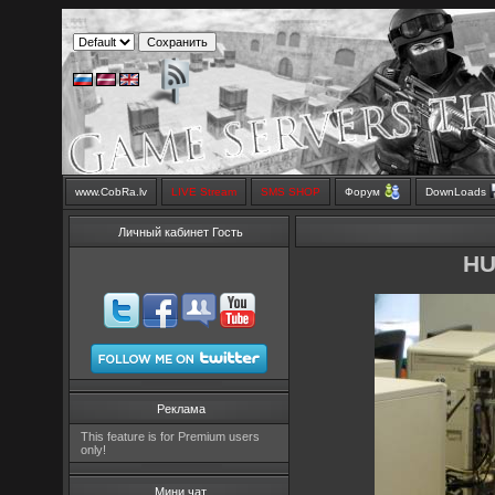
www.CobRa.lv
LIVE Stream
SMS SHOP
Форум
DownLoads
Личный кабинет Гость
HU
Реклама
This feature is for Premium users
only!
Мини чат