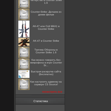
Читерство в Counter Strike
1.6
Counter-Strike: Делаем из
демки фильм
АК-47 или Colt M4A1 в
Counter Strike
AK-47 в Counter Strike
Тактика Обороны в
Counter Strike 1.6
Как можно говорить без
микрофона в игре Counter
St...
Быстрая раскрутка сайта
(Бесплатно)
Как настроить админку на
сервере CS Source!
посмотреть все
Статистика