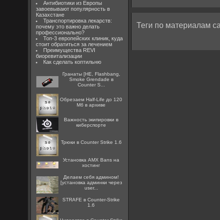
Антибиотики из Европы
завоевывают популярность в
Казахстане
Транспортировка лекарств:
Теги по материалам са
почему это важно делать
профессионально?
Топ-3 европейских клиник, куда
стоит обратиться за лечением
Преимущества REVI
биоревитализации
Как сделать коптильню
Гранаты [HE, Flashbang,
Smoke Grendade в
Counter S...
Обрезаем Half-Life до 120
Мб в архиве
Важность экипировки в
киберспорте
Трюки в Counter Strike 1.6
Установка AMX Bans на
хостинг
Делаем себя админом!
[установка админки через
user...
STRAFE в Counter-Strike
1.6