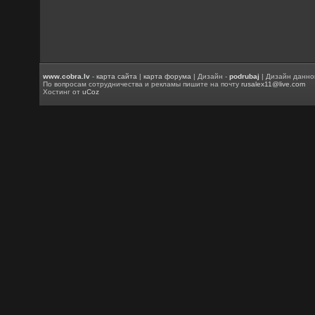
www.cobra.lv
-
карта сайта
|
карта форума
| Дизайн -
podrubaj
| Дизайн данно
По вопросам сотрудничества и рекламы пишите на почту
rusalex11@live.com
Хостинг от
uCoz