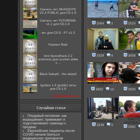
Скачать чит HEADZOTS
V2.4 PUBLIC для CS-1.6
football meet c...
mashulj
Скачать чит FUTURAMA
2064
|
2
2510
|
v1.1 для CS-1.6
чит для CS:S - P7 v1.3
Fashion Raid
-Godzilla-
PacTaM
3329
|
6
3058
|
Anti Speedhack 2.2
anticheat для counter strike
1....
Black Sabath - the wizard
Ignition 1.6 (public) читы
mJef.O
L33SA
для CS-1.6
3662
|
10
2820
|
посмотреть все
Случайная статья
Плодовый питомник: как
выращивают, прививают и
GHETT
cyberarena_kiev...
FOOTBALL
подготавливают саженцы к
1639
|
0
продаже
2092
|
Европейские пациенты после
COVID начали бояться
медицинских препаратов