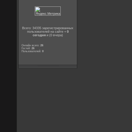
Всего: 34335 зарегистрированных
пользователей на сайте +
0
сегодня
и (0 вчера)
Онлайн всего:
26
Гостей:
26
Пользователей:
0