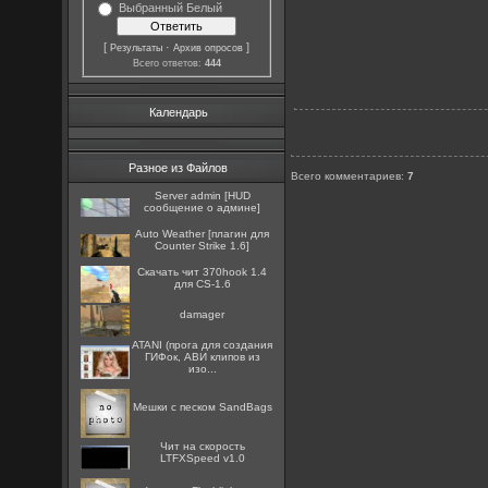
Выбранный Белый
[
·
]
Результаты
Архив опросов
Всего ответов:
444
Календарь
Разное из Файлов
Всего комментариев
:
7
Server admin [HUD
сообщение о админе]
Auto Weather [плагин для
Counter Strike 1.6]
Скачать чит 370hook 1.4
для CS-1.6
damager
ATANI (прога для создания
ГИФок, АВИ клипов из
изо...
Мешки с песком SandBags
Чит на скорость
LTFXSpeed v1.0