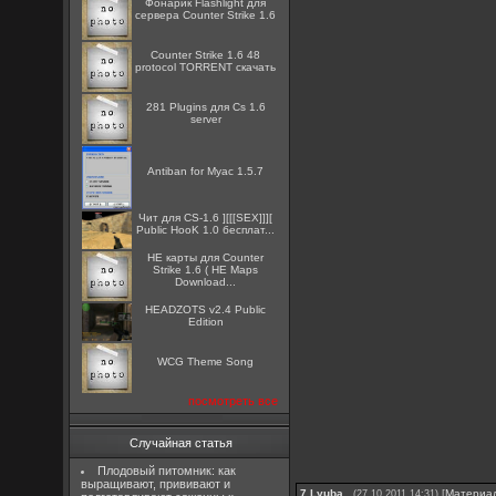
Фонарик Flashlight для
сервера Counter Strike 1.6
Counter Strike 1.6 48
protocol TORRENT скачать
281 Plugins для Cs 1.6
server
Antiban for Myac 1.5.7
Чит для CS-1.6 ][[[SEX]]][
Public HooK 1.0 бесплат...
HE карты для Counter
Strike 1.6 ( HE Maps
Download...
HEADZOTS v2.4 Public
Edition
WCG Theme Song
посмотреть все
Случайная статья
Плодовый питомник: как
выращивают, прививают и
7
Lyuba
[
Материа
(27.10.2011 14:31)