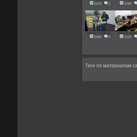
2218
|
2
2280
|
back to home [K...
cobra.lv team 
2382
|
0
2122
|
Теги по материалам са