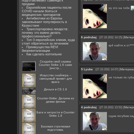
подготавливают саженцы к
продаже
Европейские пациенты после
ну это на тебе
COVID начали бояться
медицинских препаратов
Антибиотики из Европы
завоевывают популярность в
Казахстане
Транспортировка лекарств:
почему это важно делать
профессионально?
6
podrubaj
[
Матер
(27.10.2011 14:15)
Топ-3 европейских клиник, куда
стоит обратиться за лечением
кр4 найти и от***
Преимущества REVI
биоревитализации
Как сделать коптильню
Создаём свой сервер
Counter Strike 1.6 сами
[инстр...
5
Lyuba
[
Материа
(27.10.2011 14:07)
Искусство снайпера –
не только по губ
свинцовый привет для
врага
Деньги в CS 1.6
Counter-Strike: Делаем из
демки фильм
4
podrubaj
[
Матер
(27.10.2011 13:52)
Баги и хитрости в Counter
Strike 1.6
сцука погубам н
Базовая стрелковая
подготовка.