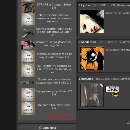
STRAFE в Counter-Strike
3
Lyuba
[
Материа
(27.10.2011 13:29)
1.6
боже ты же мал
Чисто элементарные
навыки и советы должен
знать ка...
Тактика применения ножа
в бою для игры Counter
Str...
Уроки от Эдика [Moscow5]
2
MindFreak
[
Мате
(19.11.2009 18:11)
на de_inferno
Ух, мелкий куряг
Настройка компьютера pc
под Counter Strike 1.6
как настроить сервер cs
1.6 чтоб его было видно
из...
1
hugytjka
[
Матер
(18.03.2009 19:13)
Установка плагинов на
сервер Counter Strike 1.6
Внутренне устройство CS
1.6
Конфиг в Counter Strike
1.6
посмотреть все
Д
Статистика