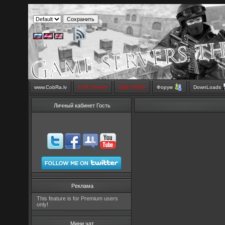
www.CobRa.lv
LIVE Stream
SMS SHOP
Форум
DownLoads
Личный кабинет Гость
Реклама
This feature is for Premium users
only!
Мини чат