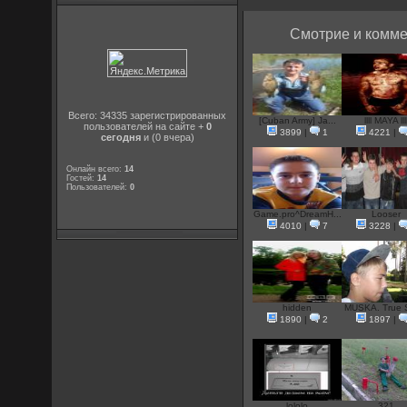
Смотрие и комме
Всего: 34335 зарегистрированных
[Cuban Army] Ja...
llll MAYA lll
пользователей на сайте +
0
3899
|
1
4221
|
сегодня
и (0 вчера)
Онлайн всего:
14
Гостей:
14
Пользователей:
0
Game.pro^DreamH...
Looser
4010
|
7
3228
|
hidden
MUSKA. True S
1890
|
2
1897
|
lololo
.321.