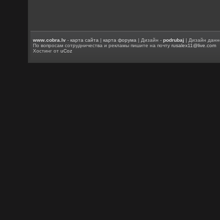
www.cobra.lv
-
карта сайта
|
карта форума
| Дизайн -
podrubaj
| Дизайн данн
По вопросам сотрудничества и рекламы пишите на почту
rusalex11@live.com
Хостинг от
uCoz