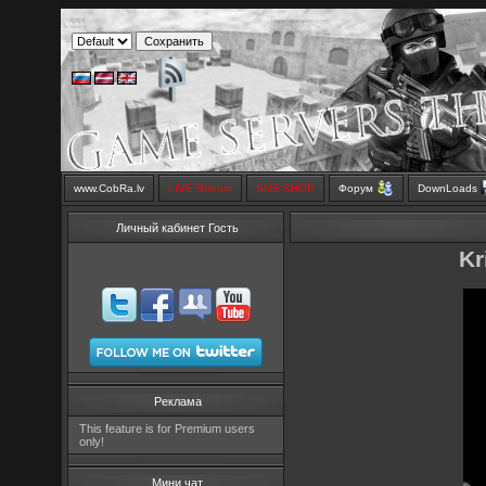
www.CobRa.lv
LIVE Stream
SMS SHOP
Форум
DownLoads
Личный кабинет Гость
Kr
Реклама
This feature is for Premium users
only!
Мини чат