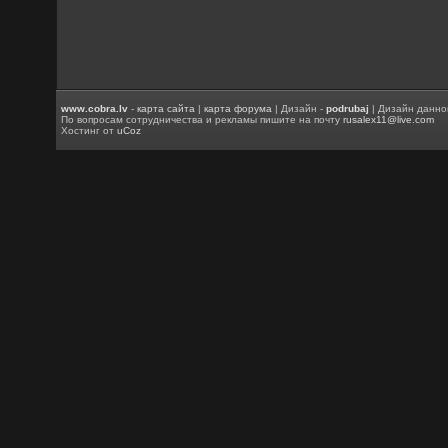
www.cobra.lv
-
карта сайта
|
карта форума
| Дизайн -
podrubaj
| Дизайн данно
По вопросам сотрудничества и рекламы пишите на почту
rusalex11@live.com
Хостинг от
uCoz