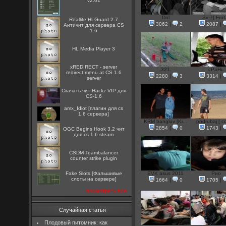
v2.01
Dnl
Sv-7| Frut.
Reallite HLGuard 2.7
3062
|
2
2087
|
Aнтичит для сервера CS
1.6
HL Media Player 3
xREDIRECT - server
.321.
сРаНь
redirect menu at CS 1.6
2280
|
3
3314
|
server
Скачать чит Hackz VIP для
CS-1.6
amx_Idiot [плагин для cs
1.6 сервера]
KRM bangluv [Ki...
podrubaj [ co
2854
|
0
1743
|
OGC Begins Hook 3.2 чит
для cs 1.6 steam
CSDM Teambalancer
counter strike plugin
Fake Slots [Фальшивые
EVK asus 2011
Pио
слоты на сервере]
1664
|
0
1705
|
посмотреть все
Случайная статья
Плодовый питомник: как