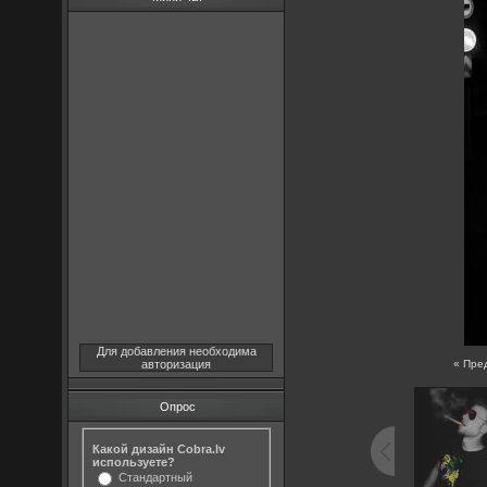
Для добавления необходима
авторизация
« Пре
Опрос
Какой дизайн Cobra.lv
используете?
Стандартный