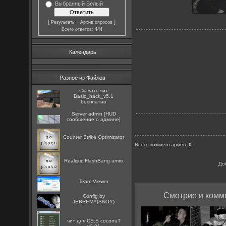
Выбранный Белый
[
·
]
Результаты
Архив опросов
Всего ответов:
444
Календарь
Разное из Файлов
Скачать чит
Basic_hack_v5.1
бесплатно
Server admin [HUD
сообщение о админе]
Counter Strike Optimizator
Всего комментариев
:
0
Realistic FlashBang amxx
До
Team Viewer
Смотрие и комме
Config by
JERREMY(SNOY)
чит для CS:S coconuT