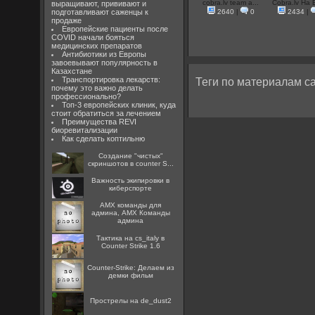
cobra.lv team a...
Cobra.lv Ha E
выращивают, прививают и
подготавливают саженцы к
2640
|
0
2434
|
продаже
Европейские пациенты после
COVID начали бояться
медицинских препаратов
Антибиотики из Европы
завоевывают популярность в
Казахстане
Транспортировка лекарств:
Теги по материалам са
почему это важно делать
профессионально?
Топ-3 европейских клиник, куда
стоит обратиться за лечением
Преимущества REVI
биоревитализации
Как сделать коптильню
Создание "чистых"
скриншотов в counter S...
Важность экипировки в
киберспорте
AMX команды для
админа, AMX Команды
админа
Тактика на cs_italy в
Counter Strike 1.6
Counter-Strike: Делаем из
демки фильм
Прострелы на de_dust2