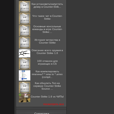
Как установить\запустить
демку в Counter-Strik...
Что такое чит в Counter-
Strike
Основные консольные
команды в игре Counter-
Strike:...
История читерства в
Counter Strike
Описание всего оружия в
Counter Strike 1.6
100 отмазок для
играющих в CS
Как компилировать
плагины? *.sma to *.amxx
(compil...
Как обнулить Топ на
сервере Counter Strike
Source ...
Counter Strike 1.6 vs ЧИТЫ
посмотреть все
Статистика