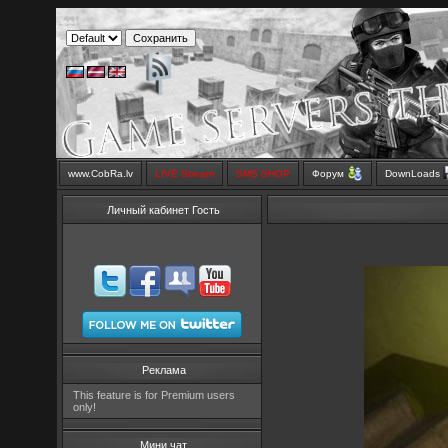
www.CobRa.lv
LIVE Stream
SMS SHOP
Форум
DownLoads
Личный кабинет Гость
Реклама
This feature is for Premium users
only!
Мини чат