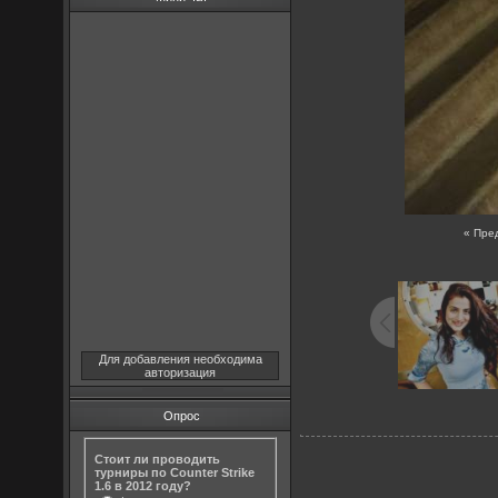
« Пре
Для добавления необходима
авторизация
Опрос
Стоит ли проводить
турниры по Counter Strike
1.6 в 2012 году?