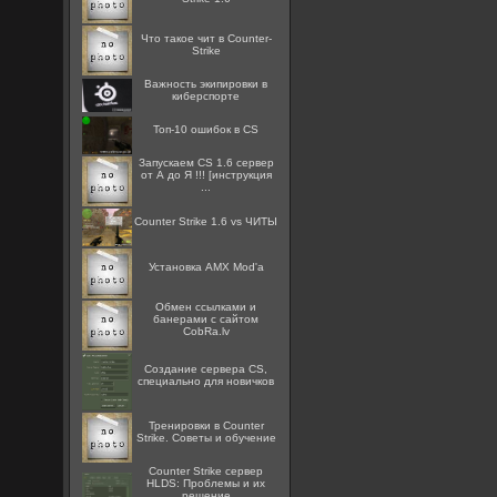
Что такое чит в Counter-
Strike
Важность экипировки в
киберспорте
Топ-10 ошибок в CS
Запускаем CS 1.6 сервер
от А до Я !!! [инструкция
...
Counter Strike 1.6 vs ЧИТЫ
Установка AMX Mod'a
Oбмен ссылками и
банерами с сайтом
CobRa.lv
Создание сервера CS,
специально для новичков
Тренировки в Counter
Strike. Советы и обучение
Counter Strike сервер
HLDS: Проблемы и их
решение