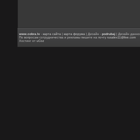
www.cobra.lv
-
карта сайта
|
карта форума
| Дизайн -
podrubaj
| Дизайн данно
По вопросам сотрудничества и рекламы пишите на почту
rusalex11@live.com
Хостинг от
uCoz