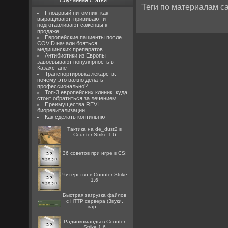
Случайная статья
Теги по материалам са
Плодовый питомник: как
выращивают, прививают и
подготавливают саженцы к
продаже
Европейские пациенты после
COVID начали бояться
медицинских препаратов
Антибиотики из Европы
завоевывают популярность в
Казахстане
Транспортировка лекарств:
почему это важно делать
профессионально?
Топ-3 европейских клиник, куда
стоит обратиться за лечением
Преимущества REVI
биоревитализации
Как сделать коптильню
Тактика на de_dust2 в
Counter Strike 1.6
36 советов при игре в CS:
Читерство в Counter Strike
1.6
Быстрая загрузка файлов
с HTTP сервера (Звуки,
кар...
Радиокоманды в Counter
Strike 1.6