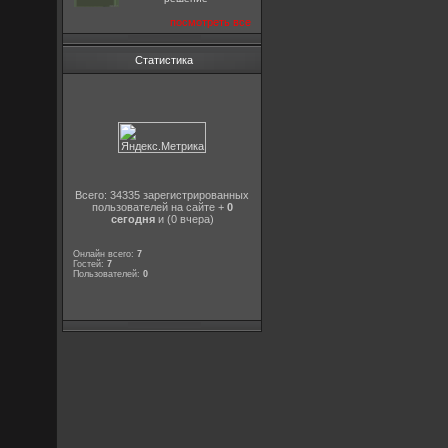
посмотреть все
Статистика
Всего: 34335 зарегистрированных
пользователей на сайте +
0
сегодня
и (0 вчера)
Онлайн всего:
7
Гостей:
7
Пользователей:
0