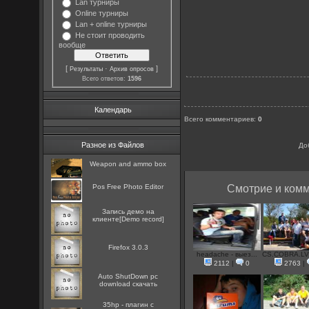
Lan турниры
Online турниры
Lan + online турниры
Не стоит проводить
вообще
[
·
]
Результаты
Архив опросов
Всего ответов:
1596
Календарь
Всего комментариев
:
0
Разное из Файлов
До
Weapon and ammo box
Pos Free Photo Editor
Смотрие и комм
Запись демо на
клиенте[Demo record]
Firefox 3.0.3
headache - выез...
CS.COBRA.LV
2112
|
0
2763
|
Auto ShutDown pc
download скачать
35hp - плагин с