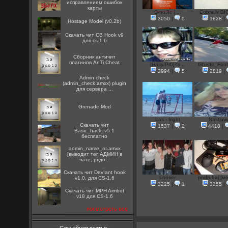
исправлением ошибок
карты
D-nuJIc | ...
Cobra.lv BIG
3050
|
0
1828
|
Hostage Model (v0.2b)
Скачать чит CB Hook v9
для cs-1.6
Сборник античит
плагинов AnTi Cheat
[Hasy/Pr0]<s...
Ghetto_Footb
2994
|
5
2819
|
Admin check
(admin_check.amxx) plugin
для сервера ...
Grenade Mod
Las - fright
Nastjuw
Скачать чит
1537
|
2
4418
|
Basic_hack_v5.1
бесплатно
admin_name_ru.amxx
[выводит тег АДМИН в
чате, рядо...
Скачать чит Dev!ant hook
Looser
podrubaj [мо
v1.0. для CS-1.6
3225
|
1
3255
|
Скачать чит MPH Aimbot
v18 для CS-1.6
посмотреть все