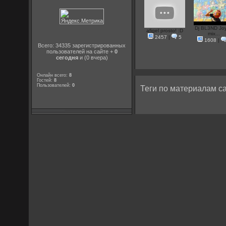
Dj BL3ND Joy
afigel prosto! :D
mix...
2457
|
5
1608
|
Всего: 34335 зарегистрированных
пользователей на сайте +
0
сегодня
и (0 вчера)
Онлайн всего:
8
Гостей:
8
Пользователей:
0
Теги по материалам са