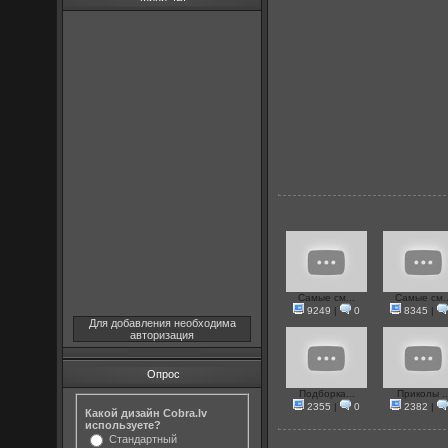
Самые см...
Самые см..
9249
|
0
8345
|
Для добавления необходима
авторизация
Опрос
Подборка...
Приколы ..
2355
|
0
2382
|
Какой дизайн Cobra.lv
используете?
Стандартный