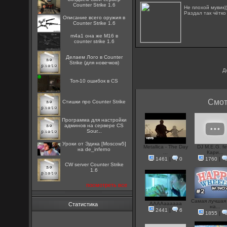
Counter Strike 1.6
Не плохой мувик)
Раздал так чётко
Описание всего оружия в
Counter Strike 1.6
m4a1 она же M16 в
counter strike 1.6
Делаем Лого в Counter
Strike (для новечков)
Д
Топ-10 ошибок в CS
Смот
Стишки про Counter Strike
Программа для настройки
админов на сервере CS
Sour...
Уроки от Эдика [Moscow5]
Metallica - The Day
DJ M.E.G. fe
на de_inferno
...
Кари...
1461
|
0
1760
|
CW server Counter Strike
1.6
посмотреть все
Самая лучшая
ААААаааааа
Статистика
на...
2441
|
6
1855
|