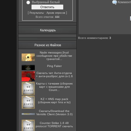
Комментар
Выбранный Белый
[
·
]
Результаты
Архив опросов
Всего ответов:
444
Календарь
Всего комментариев
:
3
Разное из Файлов
Nade messages [hud
сообщение при убийстве
гранатой...
Ping Faker
Скачать чит Анти-отдача
+ анти-разброс для cs-1.6
Карты с тачками (сборник
карт с машинами для
Count...
KZ + HNS map pack
(сборник карт hns и kz)
Скачать/Download the
Ventrilo Client (Version 3.0)
Counter Strike 1.6 48
protocol TORRENT скачать