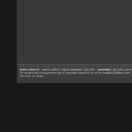
www.cobra.lv
-
карта сайта
|
карта форума
| Дизайн -
podrubaj
| Дизайн данн
По вопросам сотрудничества и рекламы пишите на почту
rusalex11@live.com
Хостинг от
uCoz