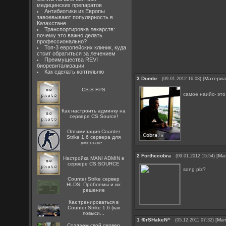
медицинских препаратов
Антибиотики из Европы
завоевывают популярность в
Казахстане
Транспортировка лекарств:
почему это важно делать
профессионально?
Топ-3 европейских клиник, куда
стоит обратиться за лечением
Преимущества REVI
биоревитализации
Как сделать коптильню
3
Dombr
[
Матери
(09.01.2012 16:08)
CS:S FPS
самое наийс- это
Как настроить админку на
сервере CS Source!
Оптимизация Counter
Strike 1.6 сервера для
уменьше...
2
Forthecobra
[
Ма
(09.01.2012 15:54)
Настройка MANI ADMIN в
сервере CS:SOURCE
song plz?
Counter Strike сервер
HLDS: Проблемы и их
решение
Как тренироваться в
Counter Strike 1.6 (как
повыси...
1
f0rSHakeN^
[
Ма
(05.12.2011 07:32)
Создаем свой сервер