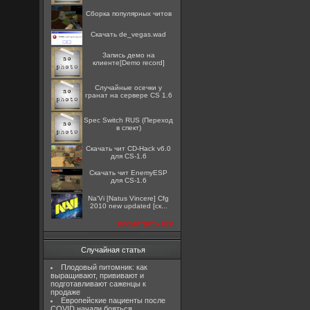
Сборка популярных читов
Скачать de_vegas.wad
Запись демо на
клиенте[Demo record]
Случайные осечки у
гранат на сервере CS 1.6
Spec Switch RUS (Переход
в спект)
Скачать чит CD-Hack v6.0
для CS-1.6
Скачать чит EnemyESP
для CS-1.6
Na'Vi [Natus Vincere] Cfg
2010 new updated [ск...
посмотреть все
Случайная статья
Плодовый питомник: как
выращивают, прививают и
подготавливают саженцы к
продаже
Европейские пациенты после
COVID начали бояться