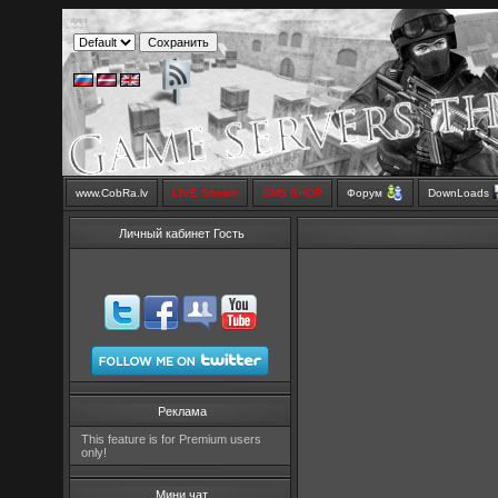
www.CobRa.lv
LIVE Stream
SMS SHOP
Форум
DownLoads
Личный кабинет Гость
Реклама
This feature is for Premium users
only!
Мини чат