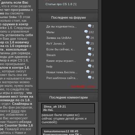
о делать если Вас
Статьи про CS 1.6
[5]
, что в этом разделе
 же
чит-программы
в
тно
вы сможете
! В этом
nter Strike
Последнее на форуме
колько стоит, как
о оружия в контр
Да вы издеваетесь...
2
rike 1.6
. Следующая
овки и управления
Мапы
182
ть установить себя
Заявка на UnBAn
26
 я Вам дам только
ер cs 1.6 новичку
RoY Jones Jr.
25
а cs 1.6 сервере с
Если бы сейчас, к...
2
та
,
консольные
лагины для сервера
,
Steam
3
анды для админов
и
мор в игре CS 1.6
,
Какие игры играет...
46
нно проигрывают,
help
6
алом в контре 1.6
.
в
, которые смогут
Новая тема.Беспла...
10
ожет быть она им
Рип шаблона сайта...
8
я и называется она -
их материлах можно
гре мало, нужно знать
посмотреть все
ее, то следуйте по
 игры в контру
,
что
вания мест точек на
Последние комментарии
команде по cs 1.6
,
с отдел
Снайперы в
Dima_ak
19:21
ли Вы фан распрыгов,
Ak-VaL
тного в
блоге
про
инг, избавление и
раньше были отцами кс)
же Вас интересуют
сейчас отцами детей дочек и
шение Нашего
обзора
сыновей))
о Counter Strike 1.6
ре
. Пожалуй это всё
tomastomenas12
08:45
вайтесь с Нами и
Комплектующие для ПК –