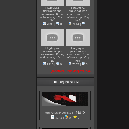
Подборка
Подборка
приколов про
приколов про
животных. Коты,
животных. Коты,
собаки и др. Угар
собаки и др. Угар
№1
№2
7099
|
0
7314
|
0
Подборка
Подборка
приколов про
приколов про
животных. Коты,
животных. Коты,
собаки и др. Угар
собаки и др. Угар
№3
№4
7915
|
0
7357
|
0
добавить
|
посмотреть все
Последние кланы
ℕℤツ
-
Клан Counter Strike 1.6
3141 |
0 |
5