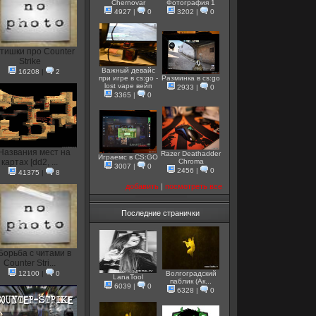
Chernovar
Фотография 1
4927
|
0
3202
|
0
тишки про Counter
Strike
Важный девайс
16208
|
2
при игре в cs:go -
Разминка в cs:go
lost vape вейп
2933
|
0
3365
|
0
Названия мест на
Razer Deathadder
Играемс в CS:GO
картах [dd2, ...
Chroma
3007
|
0
2456
|
0
41375
|
8
добавить
|
посмотреть все
Последние странички
Борьба с читами в
Counter Stri...
12100
|
0
Волгоградский
LanaTool
паблик (Ак...
6039
|
0
6328
|
0