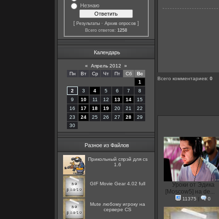
Незнаю
[
·
]
Результаты
Архив опросов
Всего ответов:
1258
Календарь
«
Апрель 2012
»
Пн
Вт
Ср
Чт
Пт
Сб
Вс
Всего комментариев
:
0
1
2
3
4
5
6
7
8
9
10
11
12
13
14
15
16
17
18
19
20
21
22
23
24
25
26
27
28
29
30
Разное из Файлов
Прикольный спрэй для cs
1.6
GIF Movie Gear 4.02 full
Уроки от Эдика
[Moscow5] на de...
11375
|
0
Mute любому игроку на
сервере CS