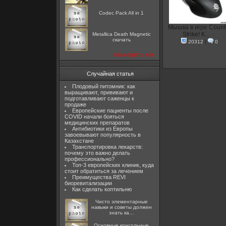
Codec Pack All in 1
Мышка в игре Count
Strike! К...
Metallica Death Magnetic
скачать
20312
|
0
посмотреть все
Случайная статья
Плодовый питомник: как
выращивают, прививают и
подготавливают саженцы к
продаже
Европейские пациенты после
COVID начали бояться
медицинских препаратов
Антибиотики из Европы
завоевывают популярность в
Казахстане
Транспортировка лекарств:
почему это важно делать
профессионально?
Топ-3 европейских клиник, куда
стоит обратиться за лечением
Преимущества REVI
биоревитализации
Как сделать коптильню
Чисто элементарные
навыки и советы должен
знать ка...
Основные консольные