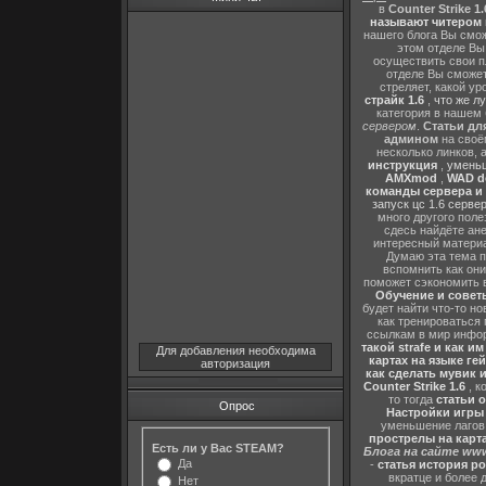
в
Counter Strike 1.
называют читером 
нашего блога Вы сможе
этом отделе В
осуществить свои п
отделе Вы сможете
стреляет, какой ур
страйк 1.6
,
что же л
категория в нашем 
сервером
.
Статьи дл
админом
на своё
несколько линков, 
инструкция
,
уменьш
AMXmod
,
WAD d
команды сервера и и
запуск цс 1.6 серве
много другого поле
сдесь найдёте ан
интересный матери
Думаю эта тема п
вспомнить как они
поможет сэкономить 
Обучение и советы
будет найти что-то но
как тренироваться 
ссылкам в мир инфор
такой strafe и как и
Для добавления необходима
картах на языке ге
авторизация
как сделать мувик и
Counter Strike 1.6
, к
то тогда
статьи о
Опрос
Настройки игры C
уменьшение лагов,
прострелы на картах
Есть ли у Вас STEAM?
Блога на сайте www
Да
-
статья история р
вкратце и более 
Нет