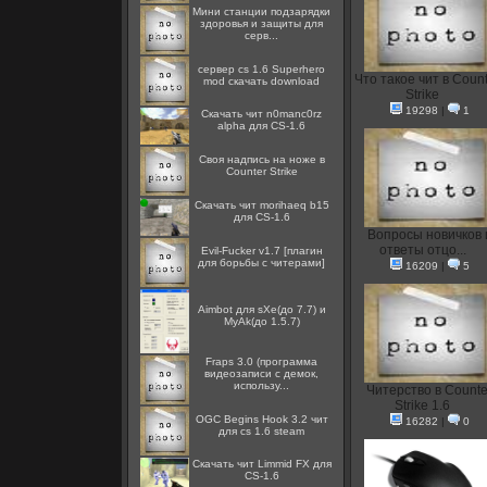
Мини станции подзарядки
здоровья и защиты для
серв...
сервер cs 1.6 Superhero
Что такое чит в Count
mod скачать download
Strike
19298
|
1
Скачать чит n0manc0rz
alpha для CS-1.6
Cвоя надпись на ноже в
Counter Strike
Скачать чит morihaeq b15
для CS-1.6
Вопросы новичков 
ответы отцо...
Evil-Fucker v1.7 [плагин
для борьбы с читерами]
16209
|
5
Aimbot для sXe(до 7.7) и
MyAk(до 1.5.7)
Fraps 3.0 (программа
видеозаписи с демок,
использу...
Читерство в Counte
Strike 1.6
OGC Begins Hook 3.2 чит
16282
|
0
для cs 1.6 steam
Скачать чит Limmid FX для
CS-1.6