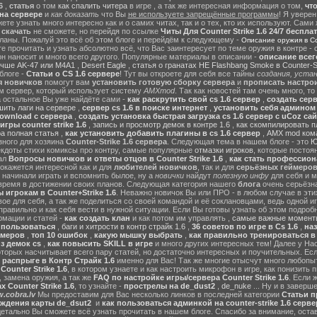
6
,
статья
о том
как спалить читера
в игре , а так же интересная информация о том,
чт
на сервере
и
как доказать
что Вы
не используете запрещённые программы
! Я уверен
те узнать много интересно как и о самих читах, так и о тех, кто их используют. Сами
ы
скачать
не сможете, но перейдя по ссылке
Читы Для Counter Strike 1.6 24/7 беспла
ланы. Пожалуй это всё об этом блоге и перейдём к следующему -
Описание оружия в Cou
 прочитать и узнать абсолютно всё, что Вас заинтересует по теме оружия в контре - с
он наносит и много всего другого. Популярные материалы в описании -
описание всег
учше AK-47 или M4A1
,
Desert Eagle
,
статья о гранатах HE Flashbang Smoke в Counter-St
блоге -
Статьи о CS 1.6 сервере
! Тут вы откроете для себя все тайны
создания, устан
я новичков
помогут вам
установить готовую сборку сервера
и
прописать настрои
м сервер, который использует систему
AMXmod
. Так как новостей там очень много, то
а остальное Вы уже найдёте сами -
как раскрутить свой cs 1.6 сервер
,
создать серв
ить лаги на сервере
,
сервер cs 1.6 в поиске интернет
,
установить себя админом н
ownload с сервера
,
создать установка быстрая загрузка cs 1.6 сервер с uCoz сай
гры counter strike 1.6
,
запись и просмотр демок в контре 1.6
,
как скомпилировать п
ра полная статья
,
как установить добавить плагины в cs 1.6 сервер
,
AMX mod ком
зного для хозяина
Counter-Strike 1.6 сервера
. Следующая тема в нашем блоге - это
Ю
екдоты стихи комиксы про контру, самые популярные
отмазки игроков
, которые постоя
ал
Вопросы новичков и ответы отцов в Counter Strike 1.6
,
как стать профессион
окажется интересной как и для
любителей новичков
, так и для
серьёзных геймеро
 начинали играть и вспомнить былое, ну а
новички
найдут
полезную инфу
для себя и м
время в достижении своих планов. Следующая категория нашего
блога
очень серьёзна
 игрокам в Counter+Strike 1.6
. Неважно новичок Вы или ПРО - в любом случае в эт
вое для себя, а так же поделиться со своей командой и её соклановцами, ведь одной и
правильно и как себя вести в нужной ситуации. Если Вы готовы узнать об этом подробн
мации и статей -
как создать клан
и как потом им управлять ,
самые важные моменты
м пользоваться
,
баги и хитрости в контр страйк 1.6
,
36 советов по игре в Cs 1.6
,
наз
ймеров
,
топ 10 ошибок
,
какую мышку выбрать
,
как правильно тренироваться в 
з демок cs
,
как повысить SKILL в игре
и много других интересных тем! Далее у На
оторых насчитывает всего пару статей, но достаточно интересных и поучительных. Ес
 распрыге в Контр Страйк 1.6
именно для Вас! Так же многие отысчут много любопы
ounter Strike 1.6
, в котором узнаете и как настроить микрофон в игре, как понизить п
 замена оружия, а так же
FAQ по настройке игры/сервера Counter Strike 1.6
. Если 
 Counter Strike 1.6
, то узнайте -
прострелы на de_dust2
,
de_nuke
... Ну и в завер
.cobra.lv
Мы предоставим для Вас несколько линков в последней категории
Статьи пр
ождения карты de_dsut2
и
как пользоваться админкой на counter-strike 1.6 серве
детально Вы сможете всё узнать прочитать в нашем блоге. Спасибо за внимание, оста