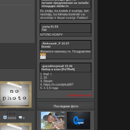
лучшие предложения на онлайн
площадке dalder.lv
Es zināju, ka kodols ir svarīgs, bet
nezināju, ka
klimata kontrole
vai
dzesētājs ir tikpat svarīgi. Paldies!
yuriq
01:53
742
КУПЛЮ КОБРУ
Aleksandr_P
10:37
Dombr
Женился наконец-то. Поздравляю
gnezdilovjeka8
15:36
Набор в клан [PaTRoN]
1. fnaf .!.
2. 15
3. Steam
4. https://v.com/jeka897
5. 1-1,5 годa
посмотреть все
Последние фото
 настроить сервер cs
1.6 чт...
20203
|
0