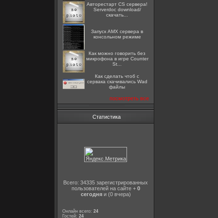
Авторестарт CS сервера!
Serverdoc download/
скачать...
Запуск AMX сервера в
консольном режиме
Как можно говорить без
микрофона в игре Counter
St...
Как сделать чтоб с
сервака скачивались Wad
файлы
посмотреть все
Статистика
Всего: 34335 зарегистрированных
пользователей на сайте +
0
сегодня
и (0 вчера)
Онлайн всего:
24
Гостей:
24