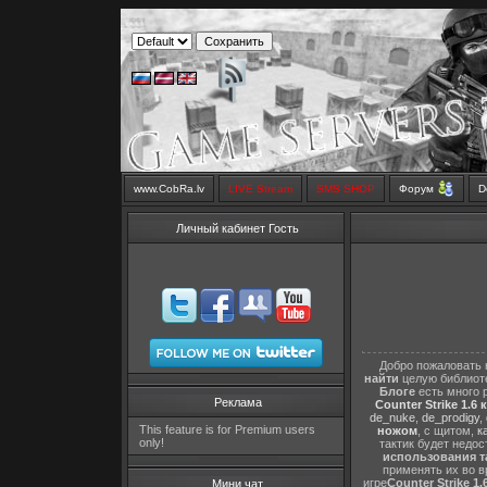
www.CobRa.lv
LIVE Stream
SMS SHOP
Форум
D
Личный кабинет Гость
Добро пожаловать 
найти
целую библиот
Блоге
есть много 
Реклама
Counter Strike 1.6 
de_nuke
,
de_prodigy
,
This feature is for Premium users
ножом
, с щитом,
к
only!
тактик будет недо
использования т
применять их во в
игре
Counter Strike 1.
Мини чат