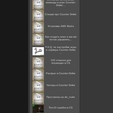
команды в игре Counter-
Strike:...
Стишки про Counter Strike
Установка AMX Mod'a
Как создать клан и как им
потом управлять...
F.A.Q. по настройке игры
и сервера Counter Strike
...
100 отмазок для
играющих в CS
Распрыг в Counter-Strike
Читеры в Counter Strike
Прострелы на de_nuke
Топ-10 ошибок в CS