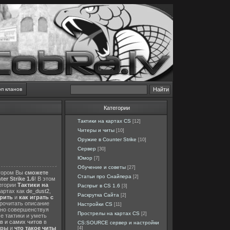
оп кланов
Категории
Тактики на картах CS
[12]
Читеры и читы
[10]
Оружие в Counter Strike
[10]
Сервер
[30]
Юмор
[7]
Обучение и советы
[27]
отором Вы
сможете
Статьи про Снайпера
[2]
er Strike 1.6
! В этом
тегории
Тактики на
Распрыг в CS 1.6
[3]
картах как
de_dust2
,
Раскрутка Сайта
[2]
ерить
и
как играть с
прочитать описание
Настройки CS
[11]
нно совершенствуя
Прострелы на картах CS
[2]
е тактики и уметь
в и самих читов
в
CS:SOURCE сервер и настройки
еры
и
что такое читы
[4]