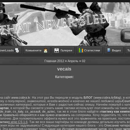
ownLoads
Комьюнити
Галереи
Статистики
Видео
Т
Главная
2012
»
Апрель
»
02
vecais
Категория:
на сайт
www.cobra.lv
. На этот раз Вы перешли в модуль
БЛОГ
(
www.cobra.lv/blog
), в к
еку о
популярной
,
знаменитой
,
всегда модной
и конечно же
нашей любимой игры
Count
различных
категорий
, которые я Вам с радостью сейчас опишу. Начнём пожалуй с ка
картах
, в которой Вы сможете узнать какие тактики используют
топ команды
на таких 
de_train
,
cs_italy
,
cs_assault
,
de_aztec
, так же в этом блоге найдёте и
тактику как кемп
ак правильно оборонятся
и
как нужно атаковать
на соперника. Хочу подметить то, что 
статочно. Для положительного эффекта нужно всё это
применять на практике
, постоя
актик
в игре CS 1.6
. Так же все ваши партнёры по команде должны детально изучить вс
ремя игры не задумываясь! Следующая категория нашего блога - это
Описание читеро
6
. Эта категория содержит темы такие как
История возникновения читов
, кто такие
чит