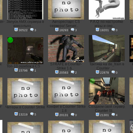
er-
Запуск AMX сервера в
Авторестарт CS
F.A.Q. по настройке
С
консольно...
сервера! Server...
игры и сер...
30522
|
3
18293
|
3
19201
|
0
и
STRAFE в Counter-
Тактика на de_train в
Топ-10 ошибок в CS
Strike 1.6
Counter ...
15796
|
1
20583
|
2
22878
|
0
r
Конфиг в Counter Strike
Создаем свой сервер
Читеры в Counter Strike
1.6
Counter St...
13219
|
5
20131
|
0
21301
|
4