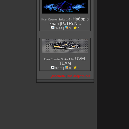
Набор в
-
Клан Counter Strike 1.6
клан [PaTRoN...
3474 |
3 |
5
UVEL
-
Клан Counter Strike 1.6
TEAM
3762 |
0 |
5
добавить
|
посмотреть все