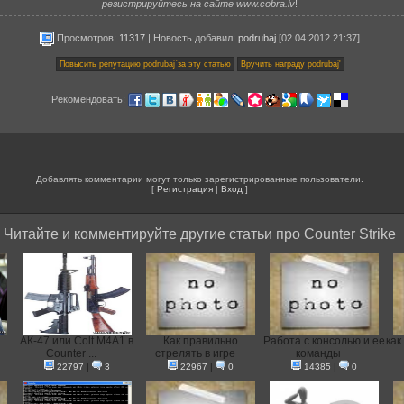
регистрируйтесь на сайте www.cobra.lv
!
Просмотров:
11317
|
Новость добавил
:
podrubaj
[02.04.2012 21:37]
Рекомендовать:
Добавлять комментарии могут только зарегистрированные пользователи.
[
Регистрация
|
Вход
]
Читайте и комментируйте другие статьи про Counter Strike
АК-47 или Colt M4A1 в
Как правильно
Работа с консолью и ее
как
Counter ...
стрелять в игре
команды
22797
|
3
22967
|
0
14385
|
0