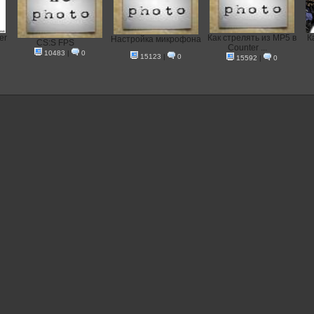
er
Как стрелять из MP5 в
К
Настройка микрофона
CS:S FPS
Counter ...
10483
|
0
15123
|
0
15592
|
0