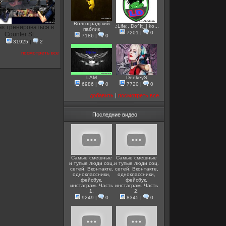
Волгоградский
.:Life:. Do^It_| ko...
ак тренироваться в
паблик
7201
|
0
Counter St...
7186
|
0
31925
|
2
посмотреть все
LAM
DeekeyS
6986
|
0
7720
|
0
добавить
|
посмотреть все
Последние видео
Самые смешные
Самые смешные
и тупые люди соц.
и тупые люди соц.
сетей. Вконтакте,
сетей. Вконтакте,
одноклассники,
одноклассники,
фейсбук,
фейсбук,
инстаграм. Часть
инстаграм. Часть
1.
2.
9249
|
0
8345
|
0